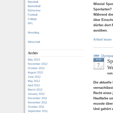
Baseball
Wieviel Spor
Basketball
Sportarten?
Eishockey
Während die
Football
College
über Einsch
NFL
dürfen dort 
ausüben.
Wrestling
Artikel lesen
Wirtschaft
Archiv
Olympia
Sp
May 2013
AUG
7
November 2012
We
October 2012
August 2012
von
June 2012
May 2012
Die aktuell
April 2012
vernachlässi
March 2012
Recht eines
January 2012
Hautfarbe un
December 2011
November 2011
musste übera
October 2011
Und gehört 
September 2011