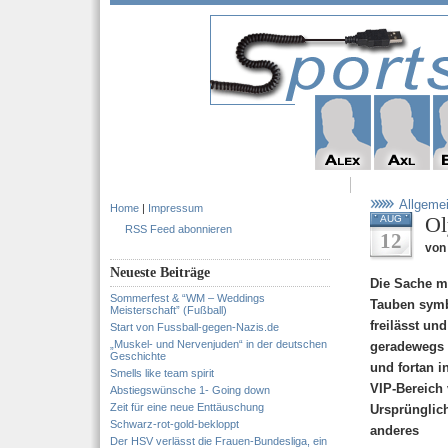
Allgeme
Home
|
Impressum
Ol
AUG
RSS Feed abonnieren
12
von 
Neueste Beiträge
Die Sache mi
Sommerfest & “WM – Weddings
Tauben symb
Meisterschaft” (Fußball)
freilässt un
Start von Fussball-gegen-Nazis.de
„Muskel- und Nervenjuden“ in der deutschen
geradewegs i
Geschichte
und fortan 
Smells like team spirit
VIP-Bereich 
Abstiegswünsche 1- Going down
Zeit für eine neue Enttäuschung
Ursprünglic
Schwarz-rot-gold-bekloppt
anderes
Der HSV verlässt die Frauen-Bundesliga, ein