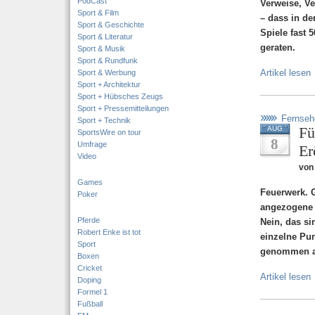
PodCast
Verweise, V
Sport & Film
– dass in de
Sport & Geschichte
Spiele fast 
Sport & Literatur
geraten.
Sport & Musik
Sport & Rundfunk
Artikel lesen
Sport & Werbung
Sport + Architektur
Sport + Hübsches Zeugs
Sport + Pressemitteilungen
Fernseh
Sport + Technik
Fü
AUG
SportsWire on tour
8
Umfrage
Er
Video
von 
Games
Feuerwerk. 
Poker
angezogene 
Pferde
Nein, das s
Robert Enke ist tot
einzelne Pu
Sport
genommen au
Boxen
Cricket
Artikel lesen
Doping
Formel 1
Fußball