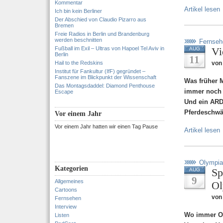
Kommentar
Artikel lesen
Ich bin kein Berliner
Der Abschied von Claudio Pizarro aus
Bremen
Freie Radios in Berlin und Brandenburg
werden beschnitten
Fernseh
Fußball im Exil – Ultras von Hapoel Tel Aviv in
Vi
AUG
Berlin
11
Hail to the Redskins
von 
Institut für Fankultur (IfF) gegründet –
Fanszene im Blickpunkt der Wissenschaft
Was früher M
Das Montagsdaddel: Diamond Penthouse
immer noch g
Escape
Und ein ARD-
Pferdeschwär
Vor einem Jahr
Vor einem Jahr hatten wir einen Tag Pause
Artikel lesen
Olympia
Kategorien
Sp
AUG
9
Allgemeines
Ol
Cartoons
von
Fernsehen
Interview
Wo immer Ol
Listen