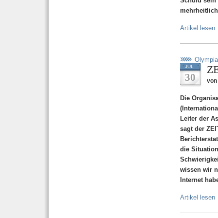
Schuld sein 
mehrheitlich
Artikel lesen
Olympia
ZE
JUL
30
von 
Die Organis
(Internation
Leiter der A
sagt der ZEIT
Berichtersta
die Situatio
Schwierigkei
wissen wir n
Internet hab
Artikel lesen