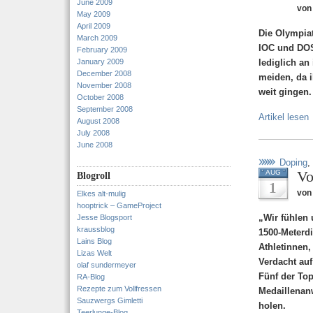
June 2009
von
May 2009
April 2009
Die Olympia
March 2009
IOC und DOSB
February 2009
January 2009
lediglich an
December 2008
meiden, da 
November 2008
weit gingen.
October 2008
September 2008
Artikel lesen
August 2008
July 2008
June 2008
Doping
,
Vo
AUG
Blogroll
1
von
Elkes alt-mulig
hooptrick – GameProject
„Wir fühlen 
Jesse Blogsport
kraussblog
1500-Meterdi
Lains Blog
Athletinnen
Lizas Welt
Verdacht au
olaf sundermeyer
Fünf der Top
RA-Blog
Rezepte zum Vollfressen
Medaillenanw
Sauzwergs Gimletti
holen.
Teerlunge-Blog