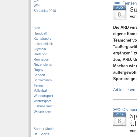
EM
Fernseh
WM
Su
AUG
Südafrika 2010
8
von 
Die ARD wird
Golf
Handball
eigene Kamer
Kampfsport
Teamchef vo
Leichtathletik
“außergewöh
Olympia
ergänzen” z
Radsport
Jou, ARD. Un
Rennsport
Rezensionen
Machen wir 
Rugby
außergewöhn
Schach
Sportereign
Schwimmen
Tennis
Artikel lesen
Volleyball
Wassersport
Wintersport
Eiskunstlauf
Olympia
Skispringen
Sp
AUG
8
Üb
Sport + Mode
von
US-Sports