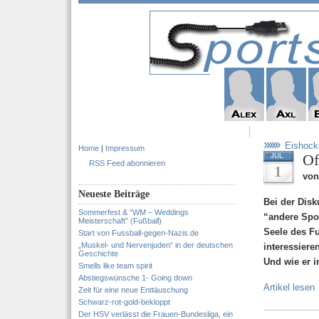
Eishock
Home
|
Impressum
Of
JUL
RSS Feed abonnieren
1
von
Neueste Beiträge
Bei der Dis
Sommerfest & “WM – Weddings
“andere Spor
Meisterschaft” (Fußball)
Seele des Fu
Start von Fussball-gegen-Nazis.de
„Muskel- und Nervenjuden“ in der deutschen
interessiere
Geschichte
Und wie er 
Smells like team spirit
Abstiegswünsche 1- Going down
Artikel lesen
Zeit für eine neue Enttäuschung
Schwarz-rot-gold-bekloppt
Der HSV verlässt die Frauen-Bundesliga, ein