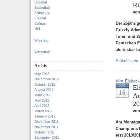
Baseball
R
Basketball
von
Eishockey
Football
Der 26jähri
College
NFL
Grizzly Ada
Toren und 29
Wrestling
Deutschen E
als Eisbär 
Wirtschaft
Artikel lesen
Archiv
May 2013
November 2012
Eishock
October 2012
Ei
JUN
August 2012
16
Au
June 2012
May 2012
20
April 2012
von
March 2012
January 2012
December 2011
Am Montagab
November 2011
Champions H
October 2011
erst 2010/2
September 2011