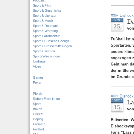
PodCast
Sport & Film
Sport & Geschichte
Eishock
Sport & Literatur
Da
APR
Sport & Musik
25
Sport & Rundfunk
von
Sport & Werbung
Sport + Architektur
Fußball ist 
Sport + Hübsches Zeugs
Sportarten. 
Sport + Pressemitteilungen
Sport + Technik
andere klim
SportsWire on tour
angezogen z
Umfrage
Geht man da
Video
der mittlerw
im Grunde ei
Games
Poker
Pferde
Eishock
Robert Enke ist tot
La
DEC
Sport
15
von
Boxen
Cricket
Doping
Elitserien: 
Formel 1
Eishockeyspi
Fußball
Fans “Lass 