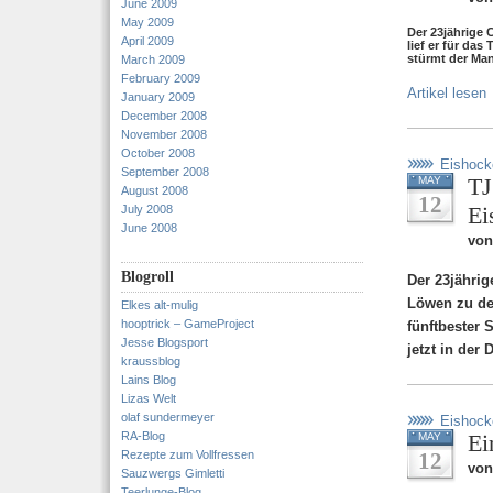
June 2009
May 2009
Der 23jährige 
April 2009
lief er für da
stürmt der Man
March 2009
February 2009
Artikel lesen
January 2009
December 2008
November 2008
October 2008
Eishock
September 2008
TJ
MAY
August 2008
12
Ei
July 2008
June 2008
von
Blogroll
Der 23jähri
Löwen zu de
Elkes alt-mulig
hooptrick – GameProject
fünftbester
Jesse Blogsport
jetzt in der
kraussblog
Lains Blog
Lizas Welt
olaf sundermeyer
Eishock
RA-Blog
Ei
MAY
Rezepte zum Vollfressen
12
von
Sauzwergs Gimletti
Teerlunge-Blog