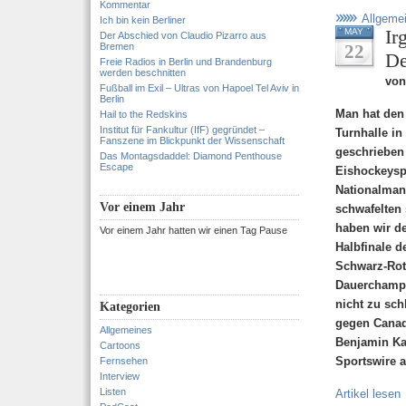
Kommentar
Allgeme
Ich bin kein Berliner
Ir
MAY
Der Abschied von Claudio Pizarro aus
Bremen
22
De
Freie Radios in Berlin und Brandenburg
werden beschnitten
von
Fußball im Exil – Ultras von Hapoel Tel Aviv in
Berlin
Man hat den 
Hail to the Redskins
Institut für Fankultur (IfF) gegründet –
Turnhalle in
Fanszene im Blickpunkt der Wissenschaft
geschrieben
Das Montagsdaddel: Diamond Penthouse
Escape
Eishockeyspi
Nationalman
Vor einem Jahr
schwafelten
haben wir de
Vor einem Jahr hatten wir einen Tag Pause
Halbfinale 
Schwarz-Rot-
Dauerchampi
nicht zu sc
Kategorien
gegen Canad
Allgemeines
Benjamin Kae
Cartoons
Sportswire a
Fernsehen
Interview
Listen
Artikel lesen