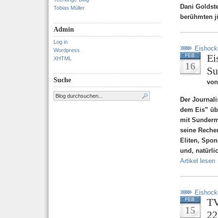
Dani Goldste
Tobias Müller
berühmten j
Admin
Log in
Eishock
Wordpress
Ei
FEB
XHTML
16
Su
Suche
von
Der Journali
dem Eis” üb
mit Sunderm
seine Reche
Eliten, Spo
und, natürli
Artikel lesen
Eishock
TV
FEB
15
22