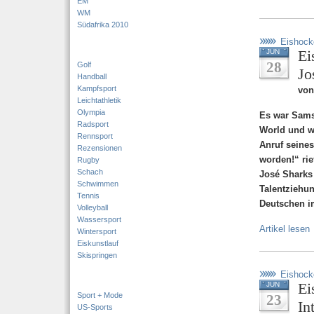
EM
WM
Südafrika 2010
Eishock
Ei
JUN
28
Golf
Jo
Handball
Kampfsport
von
Leichtathletik
Olympia
Es war Sams
Radsport
World und wa
Rennsport
Anruf seines
Rezensionen
worden!“ rie
Rugby
Schach
José Sharks 
Schwimmen
Talentziehun
Tennis
Deutschen i
Volleyball
Wassersport
Artikel lesen
Wintersport
Eiskunstlauf
Skispringen
Eishock
Ei
JUN
Sport + Mode
23
In
US-Sports