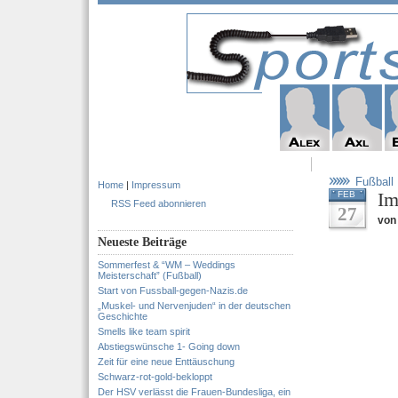
Fußball
Home
|
Impressum
Im
FEB
RSS Feed abonnieren
27
von
Neueste Beiträge
Sommerfest & “WM – Weddings
Meisterschaft” (Fußball)
Start von Fussball-gegen-Nazis.de
„Muskel- und Nervenjuden“ in der deutschen
Geschichte
Smells like team spirit
Abstiegswünsche 1- Going down
Zeit für eine neue Enttäuschung
Schwarz-rot-gold-bekloppt
Der HSV verlässt die Frauen-Bundesliga, ein