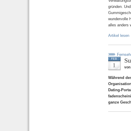
Verwaltungsb
gründen. Und
Gummigeschos
wundervolle H
alles anders
Artikel lesen
Fernseh
Su
FEB
1
von
Während des
Organisatio
Dating-Port
fadenscheini
ganze Gesch