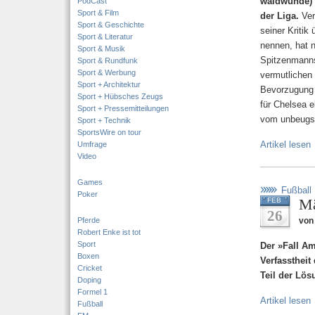
waidwunde) 
PodCast
Sport & Film
der Liga.
Ver
Sport & Geschichte
seiner Kritik
Sport & Literatur
nennen, hat 
Sport & Musik
Spitzenmannsc
Sport & Rundfunk
Sport & Werbung
vermutlichen
Sport + Architektur
Bevorzugung 
Sport + Hübsches Zeugs
für Chelsea e
Sport + Pressemitteilungen
vom unbeugsa
Sport + Technik
SportsWire on tour
Artikel lesen
Umfrage
Video
Games
Fußball
Poker
Mä
FEB
26
Pferde
von
Robert Enke ist tot
Sport
Der »Fall Am
Boxen
Verfasstheit
Cricket
Teil der Lös
Doping
Formel 1
Artikel lesen
Fußball