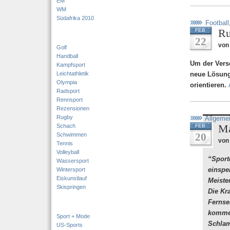
EM
WM
Südafrika 2010
Football
Ru
FEB
22
von
Golf
Handball
Um der Vers
Kampfsport
Leichtathletik
neue Lösung
Olympia
orientieren.
Radsport
Rennsport
Rezensionen
Rugby
Allgeme
Ma
Schach
FEB
20
Schwimmen
von 
Tennis
Volleyball
“Sport
Wassersport
einspe
Wintersport
Eiskunstlauf
Meister
Skispringen
Die Kra
Fernse
kommen
Sport + Mode
Schlam
US-Sports