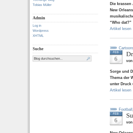
Die krassen
Tobias Müller
New Orleans 
musikalische
Admin
“Who dat?”
Log in
Artikel lesen
Wordpress
XHTML
Cartoon
Suche
Dr
FEB
6
von
Sorge und D
Thema der Wo
unter Druck
Artikel lesen
Football
Su
FEB
6
von
New Orleans 