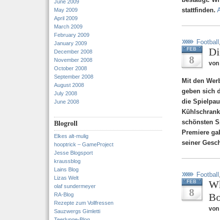
June 2009
stattfinden.
A
May 2009
April 2009
March 2009
February 2009
Football
January 2009
Di
FEB
December 2008
8
November 2008
von
October 2008
September 2008
Mit den Wer
August 2008
geben sich 
July 2008
die Spielpa
June 2008
Kühlschrank 
schönsten S
Blogroll
Premiere ga
Elkes alt-mulig
seiner Gesc
hooptrick – GameProject
Jesse Blogsport
kraussblog
Lains Blog
Football
Lizas Welt
Wh
FEB
olaf sundermeyer
8
Bo
RA-Blog
Rezepte zum Vollfressen
von
Sauzwergs Gimletti
Teerlunge-Blog