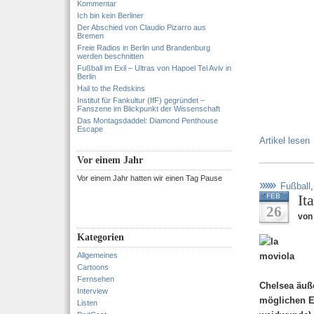
Kommentar
Ich bin kein Berliner
Der Abschied von Claudio Pizarro aus
Bremen
Freie Radios in Berlin und Brandenburg
werden beschnitten
Fußball im Exil – Ultras von Hapoel Tel Aviv in
Berlin
Hail to the Redskins
Institut für Fankultur (IfF) gegründet –
Fanszene im Blickpunkt der Wissenschaft
Das Montagsdaddel: Diamond Penthouse
Escape
Artikel lesen
Vor einem Jahr
Vor einem Jahr hatten wir einen Tag Pause
Fußball
It
FEB
26
von 
Kategorien
Allgemeines
Cartoons
Fernsehen
Chelsea äuße
Interview
möglichen E
Listen