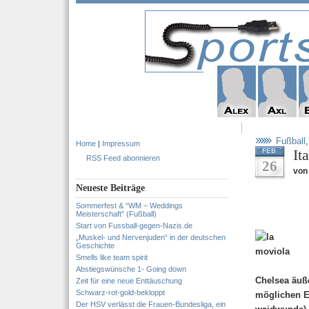
Fußball
Home
|
Impressum
It
FEB
RSS Feed abonnieren
26
von 
Neueste Beiträge
Sommerfest & “WM – Weddings
Meisterschaft” (Fußball)
Start von Fussball-gegen-Nazis.de
„Muskel- und Nervenjuden“ in der deutschen
Geschichte
Smells like team spirit
Abstiegswünsche 1- Going down
Chelsea äuße
Zeit für eine neue Enttäuschung
Schwarz-rot-gold-bekloppt
möglichen E
Der HSV verlässt die Frauen-Bundesliga, ein