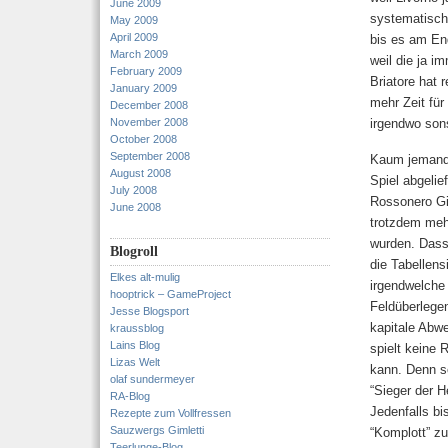
June 2009
systematisch 
May 2009
April 2009
bis es am End
March 2009
weil die ja i
February 2009
Briatore hat 
January 2009
mehr Zeit für
December 2008
November 2008
irgendwo sons
October 2008
September 2008
Kaum jemand v
August 2008
Spiel abgelie
July 2008
Rossonero Gil
June 2008
trotzdem mehr
wurden. Dass 
Blogroll
die Tabellen
Elkes alt-mulig
irgendwelche 
hooptrick – GameProject
Feldüberlege
Jesse Blogsport
kapitale Abwe
kraussblog
Lains Blog
spielt keine 
Lizas Welt
kann. Denn s
olaf sundermeyer
“Sieger der H
RA-Blog
Jedenfalls b
Rezepte zum Vollfressen
Sauzwergs Gimletti
“Komplott” z
Teerlunge-Blog