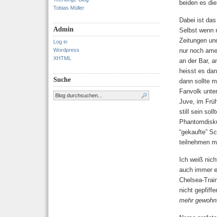
beiden es dies
Tobias Müller
Dabei ist das
Admin
Selbst wenn 
Zeitungen und
Log in
Wordpress
nur noch ame
XHTML
an der Bar, a
heisst es da
Suche
dann sollte m
Fanvolk unte
Juve, im Frü
still sein so
Phantomdiskus
“gekaufte” Sc
teilnehmen m
Ich weiß nich
auch immer er
Chelsea-Train
nicht gepfiff
mehr gewohnt