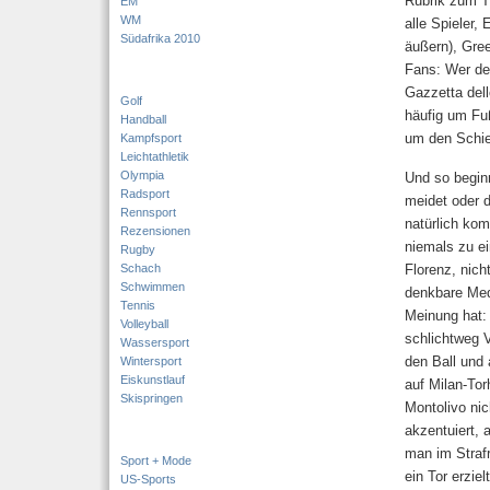
Rubrik zum T
EM
WM
alle Spieler, 
Südafrika 2010
äußern), Gre
Fans: Wer des
Gazzetta dell
Golf
häufig um Fuß
Handball
um den Schie
Kampfsport
Leichtathletik
Olympia
Und so begin
Radsport
meidet oder 
Rennsport
natürlich kom
Rezensionen
niemals zu ei
Rugby
Schach
Florenz, nich
Schwimmen
denkbare Med
Tennis
Meinung hat: 
Volleyball
schlichtweg V
Wassersport
den Ball und
Wintersport
Eiskunstlauf
auf Milan-Tor
Skispringen
Montolivo ni
akzentuiert, 
man im Straf
Sport + Mode
ein Tor erziel
US-Sports