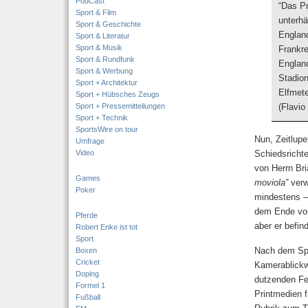
PodCast
“Das Pr
Sport & Film
unterhä
Sport & Geschichte
England
Sport & Literatur
Sport & Musik
Frankre
Sport & Rundfunk
England
Sport & Werbung
Stadion
Sport + Architektur
Elfmete
Sport + Hübsches Zeugs
Sport + Pressemitteilungen
(Flavio
Sport + Technik
SportsWire on tour
Nun, Zeitlup
Umfrage
Video
Schiedsricht
von Herrn Bri
Games
moviola”
verw
Poker
mindestens – 
dem Ende v
Pferde
aber er befind
Robert Enke ist tot
Sport
Nach dem Spi
Boxen
Cricket
Kamerablickw
Doping
dutzenden Fer
Formel 1
Printmedien f
Fußball