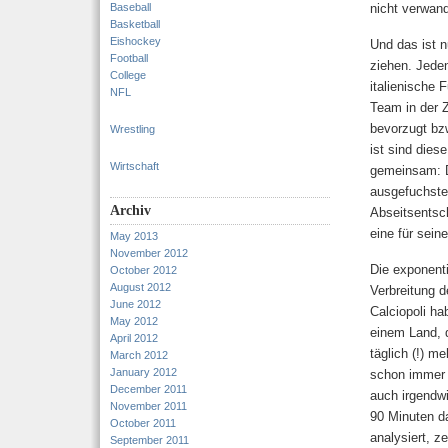
Baseball
nicht verwan
Basketball
Eishockey
Und das ist n
Football
ziehen. Jede
College
italienische 
NFL
Team in der Z
bevorzugt bzw
Wrestling
ist sind dies
Wirtschaft
gemeinsam: D
ausgefuchstes
Archiv
Abseitsentsc
eine für sein
May 2013
November 2012
Die exponent
October 2012
August 2012
Verbreitung 
June 2012
Calciopoli ha
May 2012
einem Land, d
April 2012
täglich (!) m
March 2012
January 2012
schon immer 
December 2011
auch irgendwi
November 2011
90 Minuten da
October 2011
analysiert, z
September 2011