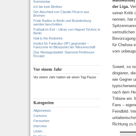
waidwunde) 
Kommentar
der Liga.
Ver
Ich bin kein Berliner
Der Abschied von Claudio Pizarro aus
seiner Kritik
Bremen
nennen, hat 
Freie Radios in Berlin und Brandenburg
werden beschnitten
Spitzenmannsc
Fußball im Exil – Ultras von Hapoel Tel Aviv in
vermutlichen
Berlin
Bevorzugung 
Hail to the Redskins
Institut für Fankultur (IfF) gegründet –
für Chelsea e
Fanszene im Blickpunkt der Wissenschaft
vom unbeugsa
Das Montagsdaddel: Diamond Penthouse
Escape
Soweit, so n
Vor einem Jahr
dirigieren, 
Vor einem Jahr hatten wir einen Tag Pause
wie Gegner u
typischerwei
nach dem Hei
Tribüne ein.
Kategorien
Fans – eigen
Allgemeines
Feindbild. In
Cartoons
uritalienisch
Fernsehen
Richtung zu 
Interview
Listen