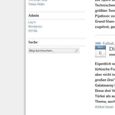
Tobias Müller
Technischen 
größten Tenn
Admin
Pijetlovic 
Grand-Slam-
Log in
Wordpress
zugelost, ge
XHTML
Suche
Fußball
Di
NOV
6
von
Eigentlich w
türkische Fu
aber nicht i
großen Drei
Galatasaray 
Diese drei V
Türkei als a
Thema, auch
Artikel lesen