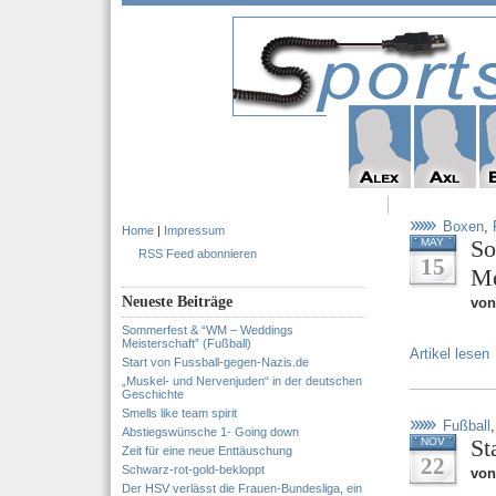
Boxen
,
Home
|
Impressum
So
MAY
RSS Feed abonnieren
15
Me
Neueste Beiträge
von
Sommerfest & “WM – Weddings
Meisterschaft” (Fußball)
Artikel lesen
Start von Fussball-gegen-Nazis.de
„Muskel- und Nervenjuden“ in der deutschen
Geschichte
Smells like team spirit
Fußball
Abstiegswünsche 1- Going down
St
NOV
Zeit für eine neue Enttäuschung
22
Schwarz-rot-gold-bekloppt
von
Der HSV verlässt die Frauen-Bundesliga, ein