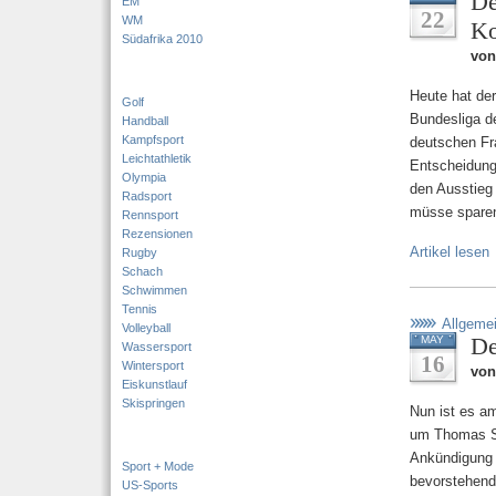
De
EM
22
WM
K
Südafrika 2010
vo
Heute hat der
Golf
Bundesliga de
Handball
Kampfsport
deutschen Fr
Leichtathletik
Entscheidung 
Olympia
den Ausstieg 
Radsport
müsse spare
Rennsport
Rezensionen
Artikel lesen
Rugby
Schach
Schwimmen
Tennis
Allgeme
Volleyball
De
MAY
Wassersport
16
Wintersport
vo
Eiskunstlauf
Skispringen
Nun ist es am
um Thomas Sc
Ankündigung 
Sport + Mode
bevorstehend
US-Sports