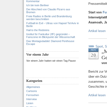
Kommentar
Pressemitteil
Ich bin kein Berliner
Der Abschied von Claudio Pizarro aus
Start von
Fu
Bremen
Freie Radios in Berlin und Brandenburg
Internetplat
werden beschnitten
Asamoah, Jan
Fußball im Exil – Ultras von Hapoel Tel Aviv in
Berlin
Hail to the Redskins
Artikel lesen
Institut für Fankultur (IfF) gegründet –
Fanszene im Blickpunkt der Wissenschaft
Das Montagsdaddel: Diamond Penthouse
Escape
Sport
,
S
„M
NOV
20
Vor einem Jahr
Ge
Vor einem Jahr hatten wir einen Tag Pause
von
Bericht zur 
über ein Dut
Kategorien
zusammen, um
Geschichte i
Allgemeines
Cartoons
Artikel lesen
Fernsehen
Interview
Listen