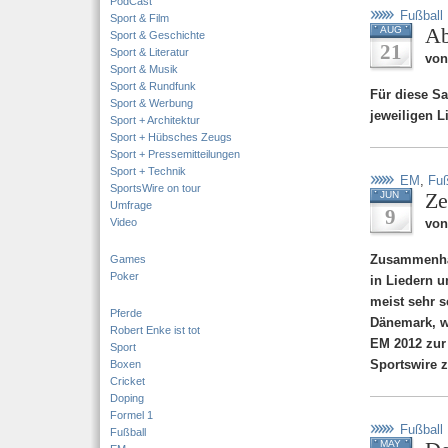
PodCast
Fußball
Sport & Film
Ab
AUG
Sport & Geschichte
21
Sport & Literatur
von
Sport & Musik
Sport & Rundfunk
Für diese Sa
Sport & Werbung
jeweiligen L
Sport + Architektur
Sport + Hübsches Zeugs
Sport + Pressemitteilungen
Sport + Technik
EM
,
Fuß
SportsWire on tour
Ze
JUN
Umfrage
9
Video
von
Zusammenhal
Games
Poker
in Liedern u
meist sehr 
Pferde
Dänemark, wo
Robert Enke ist tot
EM 2012 zur 
Sport
Sportswire 
Boxen
Cricket
Doping
Formel 1
Fußball
Fußball
MAY