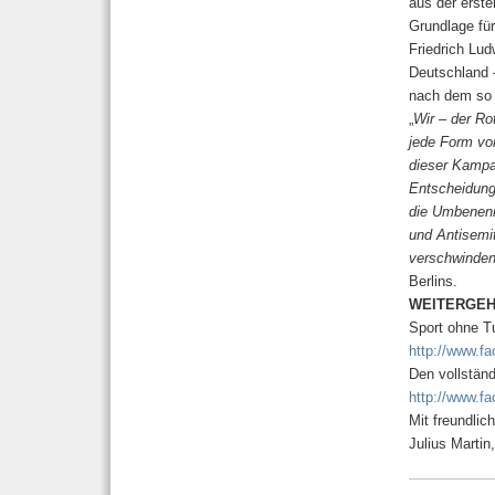
aus der erste
Grundlage für
Friedrich Lud
Deutschland 
nach dem so 
„
Wir – der Rot
jede Form von
dieser Kampa
Entscheidungs
die Umbenenn
und Antisemi
verschwinden
Berlins.
WEITERGEH
Sport ohne Tu
http://www.
Den vollständ
http://www.f
Mit freundli
Julius Martin