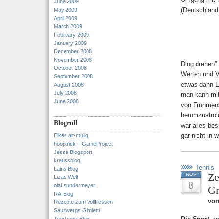
June 2009
May 2009
April 2009
March 2009
February 2009
January 2009
December 2008
November 2008
Ding drehen” 
October 2008
Werten und V
September 2008
etwas dann Ev
August 2008
July 2008
man kann mit
June 2008
von Frühmens
herumzustrolc
Blogroll
war alles bes
gar nicht in 
Elkes alt-mulig
hooptrick – GameProject
Jesse Blogsport
kraussblog
Tennis
Lains Blog
Ze
NOV
Lizas Welt
8
olaf sundermeyer
Gr
RA-Blog
von
Rezepte zum Vollfressen
Sauzwergs Gimletti
Die Sport- u
Teerlunge-Blog