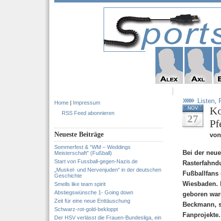
Listen
,
Home
|
Impressum
Ko
NOV
RSS Feed abonnieren
27
Pf
Neueste Beiträge
von
Sommerfest & “WM – Weddings
Bei der neu
Meisterschaft” (Fußball)
Start von Fussball-gegen-Nazis.de
Rasterfahndu
„Muskel- und Nervenjuden“ in der deutschen
Fußballfans
Geschichte
Wiesbaden. D
Smells like team spirit
Abstiegswünsche 1- Going down
geboren ware
Zeit für eine neue Enttäuschung
Beckmann, s
Schwarz-rot-gold-bekloppt
Fanprojekte.
Der HSV verlässt die Frauen-Bundesliga, ein