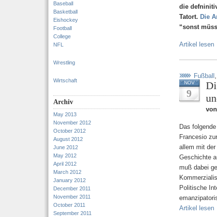
Baseball
die defninit
Basketball
Tatort.
Die A
Eishockey
“sonst müsse
Football
College
Artikel lesen
NFL
Wrestling
Fußball
Wirtschaft
Di
NOV
9
un
Archiv
vo
May 2013
November 2012
Das folgende
October 2012
Francesio zur
August 2012
allem mit der
June 2012
May 2012
Geschichte a
April 2012
muß dabei ge
March 2012
Kommerzialis
January 2012
Politische In
December 2011
November 2011
emanzipatori
October 2011
Artikel lesen
September 2011