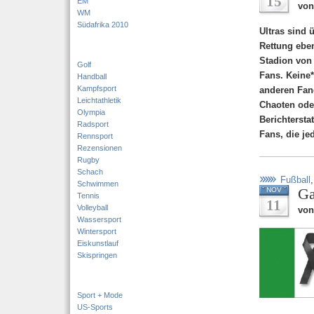
15
EM
von
WM
Südafrika 2010
Ultras sind 
Rettung eben
Stadion von 
Golf
Fans. Keine*
Handball
Kampfsport
anderen Fang
Leichtathletik
Chaoten ode
Olympia
Berichtersta
Radsport
Fans, die je
Rennsport
Rezensionen
Rugby
Schach
Fußball
Schwimmen
Ga
NOV
Tennis
11
Volleyball
von
Wassersport
Wintersport
Eiskunstlauf
Skispringen
Sport + Mode
US-Sports