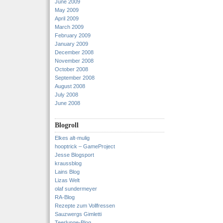
June 2009
May 2009
April 2009
March 2009
February 2009
January 2009
December 2008
November 2008
October 2008
September 2008
August 2008
July 2008
June 2008
Blogroll
Elkes alt-mulig
hooptrick – GameProject
Jesse Blogsport
kraussblog
Lains Blog
Lizas Welt
olaf sundermeyer
RA-Blog
Rezepte zum Vollfressen
Sauzwergs Gimletti
Teerlunge-Blog