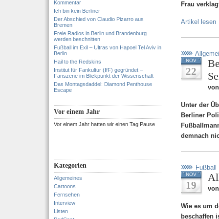
Kommentar
Frau verklag
Ich bin kein Berliner
Der Abschied von Claudio Pizarro aus
Artikel lesen
Bremen
Freie Radios in Berlin und Brandenburg
werden beschnitten
Fußball im Exil – Ultras von Hapoel Tel Aviv in
Allgeme
Berlin
Be
NOV
Hail to the Redskins
22
Institut für Fankultur (IfF) gegründet –
Se
Fanszene im Blickpunkt der Wissenschaft
Das Montagsdaddel: Diamond Penthouse
von
Escape
Unter der Üb
Vor einem Jahr
Berliner Pol
Vor einem Jahr hatten wir einen Tag Pause
Fußballmanns
demnach nic
Kategorien
Fußball
Al
NOV
Allgemeines
19
Cartoons
von
Fernsehen
Interview
Wie es um d
Listen
beschaffen i