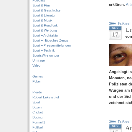
PodCast
erklären.
Art
Sport & Film
Sport & Geschichte
Sport & Literatur
Sport & Musik
Fußball
Sport & Rundfunk
Un
NOV
Sport & Werbung
17
Sport + Architektur
von
Sport + Hübsches Zeugs
Sport + Pressemitteilungen
Sport + Technik
SportsWire on tour
Umfrage
Video
Angeklagt is
Games
Monaten, na
Poker
Polizisten d
Würgen am H
Pferde
und der Sic
Robert Enke ist tot
Sport
zeichnet sic
Boxen
Cricket
Doping
Fußball
Formel 1
An
NOV
Fußball