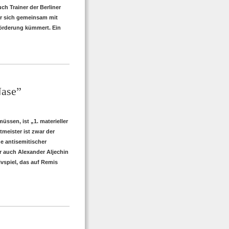
ch Trainer der Berliner
r sich gemeinsam mit
örderung kümmert. Ein
Nase”
ssen, ist „1. materieller
meister ist zwar der
he antisemitischer
r auch Alexander Aljechin
ivspiel, das auf Remis