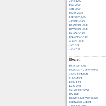
June 2009
May 2009
April 2009
March 2009
February 2009
January 2009
December 2008
November 2008
October 2008
September 2008
August 2008
July 2008
June 2008
Blogroll
Elkes alt-mulig
hooptrick – GameProject
Jesse Blogsport
kraussblog
Lains Blog
Lizas Welt
olaf sundermeyer
RA-Blog
Rezepte zum Vollfressen
Sauzwergs Gimletti
Teerlunge-Blog