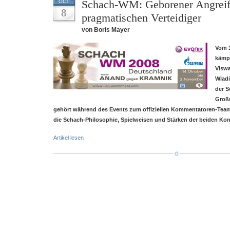
Schach-WM: Geborener Angreif
OCT
8
pragmatischen Verteidiger
von Boris Mayer
Vom 1
kämp
Visw
Wladi
der S
Groß
gehört während des Events zum offiziellen Kommentatoren-Team 
die Schach-Philosophie, Spielweisen und Stärken der beiden Kon
Artikel lesen