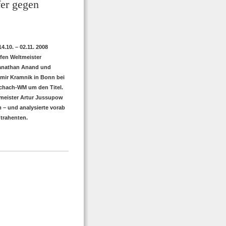
er gegen
4.10. – 02.11. 2008
fen Weltmeister
anathan Anand und
mir Kramnik in Bonn bei
chach-WM um den Titel.
meister Artur Jussupow
– und analysierte vorab
trahenten.