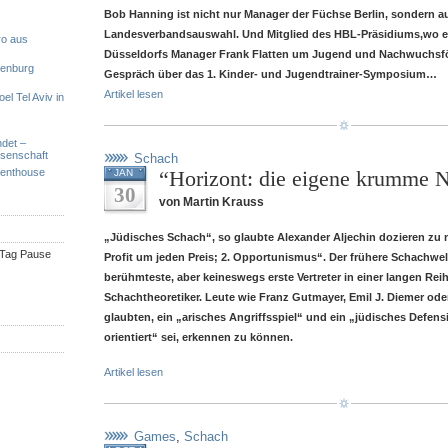
Bob Hanning ist nicht nur Manager der Füchse Berlin, sondern au
Landesverbandsauswahl. Und Mitglied des HBL-Präsidiums,wo e
ro aus
Düsseldorfs Manager Frank Flatten um Jugend und Nachwuchsf
denburg
Gespräch über das 1. Kinder- und Jugendtrainer-Symposium…
Artikel lesen
el Tel Aviv in
ndet –
ssenschaft
Schach
Penthouse
“Horizont: die eigene krumme 
JAN
30
von Martin Krauss
„Jüdisches Schach“, so glaubte Alexander Aljechin dozieren zu mü
n Tag Pause
Profit um jeden Preis; 2. Opportunismus“. Der frühere Schachwelt
berühmteste, aber keineswegs erste Vertreter in einer langen Rei
Schachtheoretiker. Leute wie Franz Gutmayer, Emil J. Diemer ode
glaubten, ein „arisches Angriffsspiel“ und ein „jüdisches Defens
orientiert“ sei, erkennen zu können.
Artikel lesen
Games
,
Schach