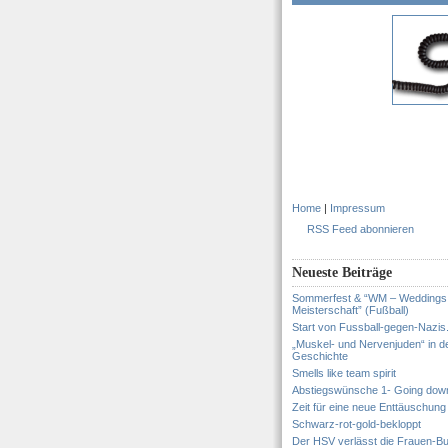
Home
|
Impressum
RSS Feed abonnieren
Neueste Beiträge
Sommerfest & “WM – Weddings
Meisterschaft” (Fußball)
Start von Fussball-gegen-Nazis
„Muskel- und Nervenjuden“ in d
Geschichte
Smells like team spirit
Abstiegswünsche 1- Going dow
Zeit für eine neue Enttäuschung
Schwarz-rot-gold-bekloppt
Der HSV verlässt die Frauen-Bu