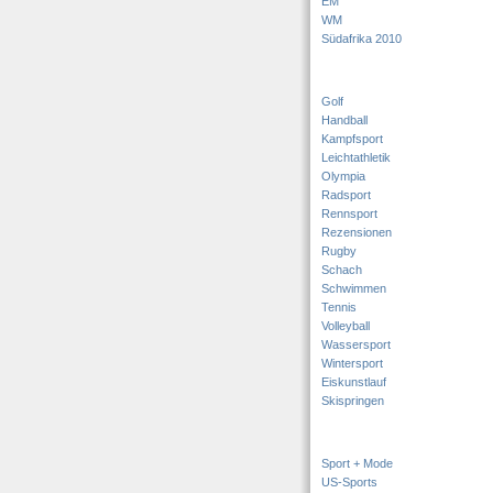
EM
WM
Südafrika 2010
Golf
Handball
Kampfsport
Leichtathletik
Olympia
Radsport
Rennsport
Rezensionen
Rugby
Schach
Schwimmen
Tennis
Volleyball
Wassersport
Wintersport
Eiskunstlauf
Skispringen
Sport + Mode
US-Sports