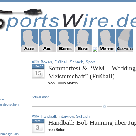
Boxen
,
Fußball
,
Schach
,
Sport
Sommerfest & “WM – Wedding
MAY
15
Meisterschaft” (Fußball)
von Julius Martin
Artikel lesen
.de
er deutschen
Handball
,
Interview
,
Schach
n
Handball: Bob Hanning über Ju
MAY
3
von Selen
ndesliga, ein