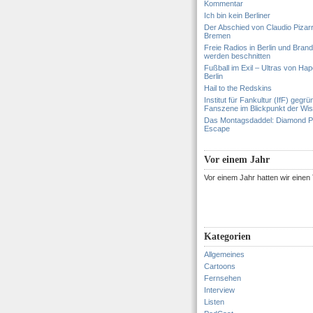
Kommentar
Ich bin kein Berliner
Der Abschied von Claudio Pizar
Bremen
Freie Radios in Berlin und Bran
werden beschnitten
Fußball im Exil – Ultras von Hapo
Berlin
Hail to the Redskins
Institut für Fankultur (IfF) gegrü
Fanszene im Blickpunkt der Wi
Das Montagsdaddel: Diamond 
Escape
Vor einem Jahr
Vor einem Jahr hatten wir eine
Kategorien
Allgemeines
Cartoons
Fernsehen
Interview
Listen