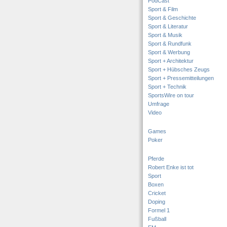
PodCast
Sport & Film
Sport & Geschichte
Sport & Literatur
Sport & Musik
Sport & Rundfunk
Sport & Werbung
Sport + Architektur
Sport + Hübsches Zeugs
Sport + Pressemitteilungen
Sport + Technik
SportsWire on tour
Umfrage
Video
Games
Poker
Pferde
Robert Enke ist tot
Sport
Boxen
Cricket
Doping
Formel 1
Fußball