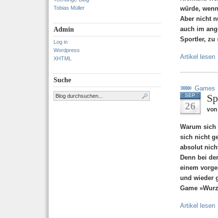
Tobias Müller
würde, wenn
Aber nicht n
auch im ange
Admin
Sportler, zu
Log in
Wordpress
Artikel lesen
XHTML
Suche
Games
Sp
SEP
26
von 
Warum sich 
sich nicht g
absolut nich
Denn bei de
einem vorge
und wieder g
Game »Wurz
Artikel lesen