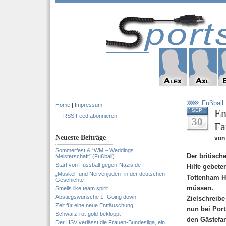
Fußball
Home
|
Impressum
En
SEP
RSS Feed abonnieren
30
Fa
Neueste Beiträge
von
Sommerfest & “WM – Weddings
Der britisc
Meisterschaft” (Fußball)
Start von Fussball-gegen-Nazis.de
Hilfe gebet
„Muskel- und Nervenjuden“ in der deutschen
Tottenham Ho
Geschichte
müssen.
Smells like team spirit
Abstiegswünsche 1- Going down
Zielschreibe
Zeit für eine neue Enttäuschung
nun bei Por
Schwarz-rot-gold-bekloppt
den Gästefan
Der HSV verlässt die Frauen-Bundesliga, ein