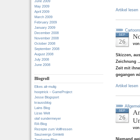
June 2009
May 2009
Artikel lesen
April 2009
March 2009
February 2009
January 2009
Cartoon
December 2008
No
SEP
November 2008
26
October 2008
von
September 2008
August 2008
Skizzen, au
July 2008
Zeichnung …
June 2008
Zeit mit ihn
gegangen wä
Blogroll
Artikel lesen
Elkes alt-mulig
hooptrick – GameProject
Jesse Blogsport
kraussblog
Allgeme
Lains Blog
An
SEP
Lizas Welt
26
olaf sundermeyer
Um
RA-Blog
von 
Rezepte zum Vollfressen
Sauzwergs Gimletti
Niemand wei
Teerlunge-Blog