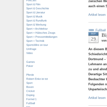
PodCast
zwischen We
Sport & Film
auch einen 
Sport & Geschichte
Sport & Literatur
Artikel lesen
Sport & Musik
Sport & Rundfunk
Sport & Werbung
Sport + Architektur
Fußball
Sport + Hübsches Zeugs
Bi
SEP
Sport + Pressemitteilungen
29
von
Sport + Technik
SportsWire on tour
An diesem B
Umfrage
Video
Schiedsricht
Dortmund – V
Games
Lehmann an,
Poker
zu und ahnde
Derartige Si
Pferde
Robert Enke ist tot
Beobachter b
Sport
Folgenden n
Boxen
Unparteiisch
Cricket
Doping
Artikel lesen
Formel 1
Fußball