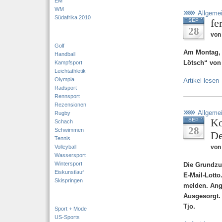
EM
WM
Allgeme
Südafrika 2010
fe
SEP
28
von
Golf
Am Montag, 
Handball
Lötsch“ von 
Kampfsport
Leichtathletik
Olympia
Artikel lesen
Radsport
Rennsport
Rezensionen
Allgeme
Rugby
Ko
SEP
Schach
28
Schwimmen
De
Tennis
Volleyball
von
Wassersport
Wintersport
Die Grundzu
Eiskunstlauf
E-Mail-Lotto
Skispringen
melden. Anga
Ausgesorgt. 
Tjo.
Sport + Mode
US-Sports