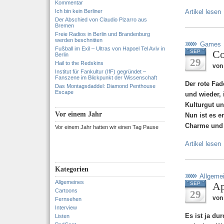
Kommentar
Ich bin kein Berliner
Artikel lesen
Der Abschied von Claudio Pizarro aus
Bremen
Freie Radios in Berlin und Brandenburg
werden beschnitten
Games
Fußball im Exil – Ultras von Hapoel Tel Aviv in
Co
SEP
Berlin
29
Hail to the Redskins
von
Institut für Fankultur (IfF) gegründet –
Fanszene im Blickpunkt der Wissenschaft
Der rote Fad
Das Montagsdaddel: Diamond Penthouse
Escape
und wieder, 
Kulturgut un
Vor einem Jahr
Nun ist es e
Charme und 
Vor einem Jahr hatten wir einen Tag Pause
Artikel lesen
Kategorien
Allgeme
Allgemeines
Ap
SEP
Cartoons
29
von
Fernsehen
Interview
Es ist ja du
Listen