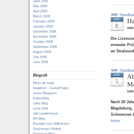
June 2009
May 2009
April 2009
Handbal
March 2009
Ha
JUN
February 2009
8
January 2009
von
December 2008
November 2008
Die Lizenzi
October 2008
erneuter Prü
September 2008
an Stralsund
August 2008
July 2008
June 2008
Handbal
Ab
Blogroll
JUN
5
Ma
Elkes alt-mulig
hooptrick – GameProject
von
Jesse Blogsport
kraussblog
Nach 20 Jahr
Lains Blog
Magdeburg, b
Lizas Welt
olaf sundermeyer
Schmerzen b
RA-Blog
lesen
Rezepte zum Vollfressen
Sauzwergs Gimletti
Teerlunge-Blog