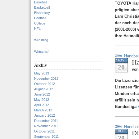
Baseball
TOYOTA Handb
Basketball
prägten aber
Eishockey
Lars Christi
Football
der nach de
College
NFL
(2001-2003) 
ihre Heimatl
Wrestling
Wirtschaft
Handbal
Ha
MAY
Archiv
20
von
May 2013
November 2012
Die Lizenzi
October 2012
Lizenzen fü
August 2012
Minden erhal
June 2012
May 2012
erfüllt sein
April 2012
Bundesliga
March 2012
January 2012
December 2011
November 2011
Handbal
DH
October 2011
DEC
20
September 2011