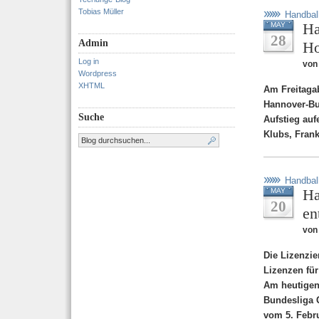
Tobias Müller
Handbal
Ha
MAY
28
Admin
Ho
Log in
von
Wordpress
XHTML
Am Freitaga
Hannover-Bu
Suche
Aufstieg auf
Klubs, Frank
Handbal
Ha
MAY
20
en
von
Die Lizenzi
Lizenzen für
Am heutigen
Bundesliga 
vom 5. Febru