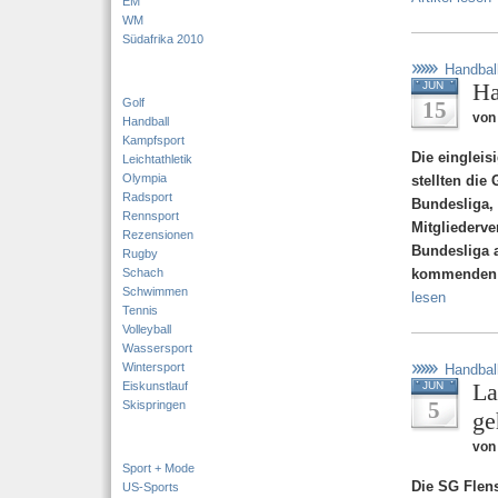
EM
WM
Südafrika 2010
Handbal
Ha
JUN
Golf
15
von
Handball
Kampfsport
Die eingleis
Leichtathletik
Olympia
stellten die
Radsport
Bundesliga,
Rennsport
Mitgliederve
Rezensionen
Bundesliga a
Rugby
Schach
kommenden S
Schwimmen
lesen
Tennis
Volleyball
Wassersport
Wintersport
Handbal
La
Eiskunstlauf
JUN
5
Skispringen
ge
von
Sport + Mode
Die SG Flens
US-Sports