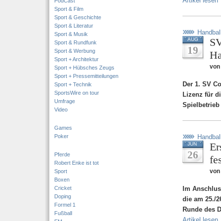
Artikel lesen
PodCast
Sport & Film
Sport & Geschichte
Sport & Literatur
Handbal
Sport & Musik
SV
AUG
Sport & Rundfunk
19
Sport & Werbung
Ha
Sport + Architektur
von
Sport + Hübsches Zeugs
Sport + Pressemitteilungen
Der 1. SV Co
Sport + Technik
SportsWire on tour
Lizenz für d
Umfrage
Spielbetrieb
Video
Games
Poker
Handbal
Er
JUN
26
Pferde
fe
Robert Enke ist tot
von
Sport
Boxen
Cricket
Im Anschlus
Doping
die am 25./2
Formel 1
Runde des D
Fußball
Artikel lesen