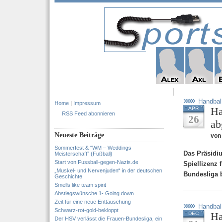
Handbal
Home
|
Impressum
Ha
APR
RSS Feed abonnieren
26
ab
Neueste Beiträge
von
Sommerfest & “WM – Weddings
Das Präsidi
Meisterschaft” (Fußball)
Start von Fussball-gegen-Nazis.de
Spiellizenz 
„Muskel- und Nervenjuden“ in der deutschen
Bundesliga b
Geschichte
Smells like team spirit
Abstiegswünsche 1- Going down
Zeit für eine neue Enttäuschung
Handbal
Schwarz-rot-gold-bekloppt
Ha
DEC
Der HSV verlässt die Frauen-Bundesliga, ein