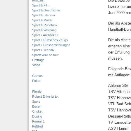
Die Bewerbe
PodCast
Sport & Film
Lizenz nur un
Sport & Geschichte
Juni 2009 n
Sport & Literatur
Sport & Musik
Der als Abste
Sport & Rundfunk
Handball-Bun
Sport & Werbung
Sport + Architektur
Die als Abst
Sport + Hübsches Zeugs
Sport + Pressemitteilungen
erhalten eine
Sport + Technik
der Erfüllun
SportsWire on tour
müssen.
Umfrage
Video
Folgende Bewe
mit Auflagen:
Games
Poker
Ahlener SG
TSV Altenhol
Pferde
Robert Enke ist tot
TSV Hannove
Sport
VFL Bad Sch
Boxen
TSV Hannove
Cricket
Dessau-Roßl
Doping
Formel 1
TV Emsdette
Fußball
ASV Hamm