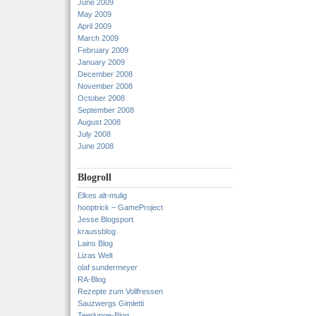
June 2009
May 2009
April 2009
March 2009
February 2009
January 2009
December 2008
November 2008
October 2008
September 2008
August 2008
July 2008
June 2008
Blogroll
Elkes alt-mulig
hooptrick – GameProject
Jesse Blogsport
kraussblog
Lains Blog
Lizas Welt
olaf sundermeyer
RA-Blog
Rezepte zum Vollfressen
Sauzwergs Gimletti
Teerlunge-Blog