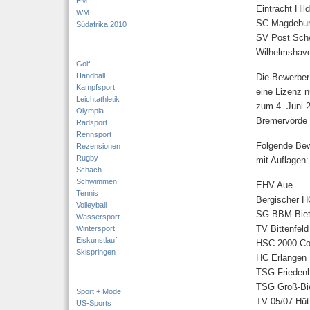
EM
Eintracht Hil
WM
SC Magdebur
Südafrika 2010
SV Post Sch
Wilhelmshav
Golf
Handball
Die Bewerber
Kampfsport
eine Lizenz n
Leichtathletik
zum 4. Juni 
Olympia
Bremervörde s
Radsport
Rennsport
Folgende Bewe
Rezensionen
Rugby
mit Auflagen:
Schach
Schwimmen
EHV Aue
Tennis
Bergischer H
Volleyball
SG BBM Biet
Wassersport
TV Bittenfeld
Wintersport
Eiskunstlauf
HSC 2000 Co
Skispringen
HC Erlangen
TSG Frieden
TSG Groß-Bi
Sport + Mode
TV 05/07 Hüt
US-Sports