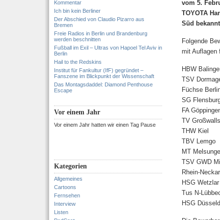
vom 5. Febru
Kommentar
Ich bin kein Berliner
TOYOTA Hand
Der Abschied von Claudio Pizarro aus
Süd bekannt
Bremen
Freie Radios in Berlin und Brandenburg
werden beschnitten
Folgende Bew
Fußball im Exil – Ultras von Hapoel Tel Aviv in
mit Auflagen 
Berlin
Hail to the Redskins
HBW Balingen
Institut für Fankultur (IfF) gegründet –
Fanszene im Blickpunkt der Wissenschaft
TSV Dormag
Das Montagsdaddel: Diamond Penthouse
Füchse Berli
Escape
SG Flensburg
FA Göppinge
Vor einem Jahr
TV Großwalls
Vor einem Jahr hatten wir einen Tag Pause
THW Kiel
TBV Lemgo
MT Melsung
TSV GWD Mi
Kategorien
Rhein-Necka
Allgemeines
HSG Wetzlar
Cartoons
Tus N-Lübbe
Fernsehen
HSG Düsseld
Interview
Listen