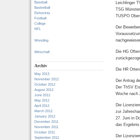
Baseball
Leichlinger T
Basketball
TSG Münster
Eishockey
TUSPO Ober
Football
College
Der Bewerber 
NFL
Voraussetzun
nachgewiese
Wrestling
Die HG Ofter
Wirtschaft
zurückgezog
Archiv
Die HR Ortena
May 2013
November 2012
Der Antrag d
October 2012
Der ThSV Eis
August 2012
Woche nach Z
June 2012
May 2012
Die Lizenzier
April 2012
March 2012
zur Jahresha
January 2012
27. Juni in D
December 2011
das Ergebnis 
November 2011
October 2011
Der Lizenzie
September 2011