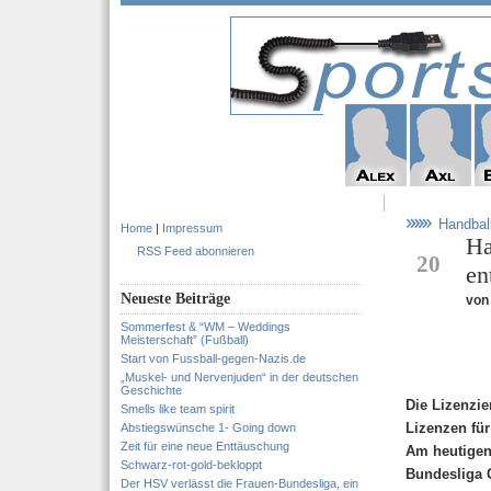
Handbal
Home
|
Impressum
Ha
MAY
RSS Feed abonnieren
20
en
Neueste Beiträge
von
Sommerfest & “WM – Weddings
Meisterschaft” (Fußball)
Start von Fussball-gegen-Nazis.de
„Muskel- und Nervenjuden“ in der deutschen
Geschichte
Die Lizenzi
Smells like team spirit
Lizenzen für
Abstiegswünsche 1- Going down
Zeit für eine neue Enttäuschung
Am heutigen
Schwarz-rot-gold-bekloppt
Bundesliga 
Der HSV verlässt die Frauen-Bundesliga, ein