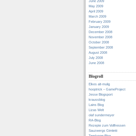
June 2009
May 2009
April 2009
March 2009
February 2009
January 2009
December 2008
November 2008
October 2008
September 2008
August 2008
July 2008
June 2008
Blogroll
Elkes alt-mulig
hooptrick – GameProject
Jesse Blogsport
kraussblog
Lains Blog
Lizas Welt
olaf sundermeyer
RA-Blog
Rezepte zum Vollfressen
Sauzwergs Gimletti
Teerlunge-Blog