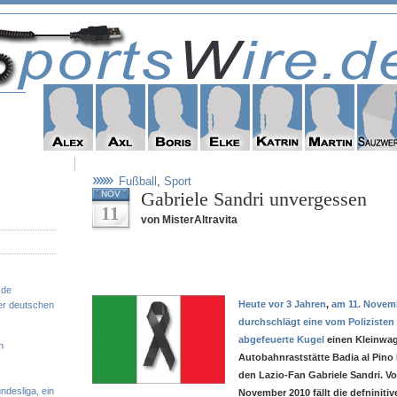
Fußball
,
Sport
Gabriele Sandri unvergessen
NOV
11
von MisterAltravita
.de
Heute vor 3 Jahren
,
am 11. Novem
er deutschen
durchschlägt eine vom Polizisten
abgefeuerte Kugel
einen Kleinwag
n
Autobahnraststätte Badia al Pino 
den Lazio-Fan Gabriele Sandri. Vo
ndesliga, ein
November 2010 fällt die defniniti