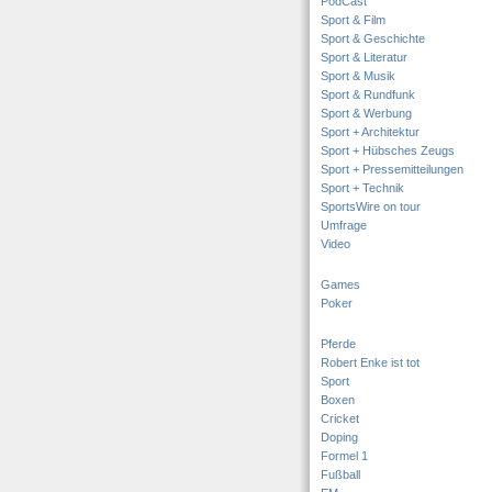
PodCast
Sport & Film
Sport & Geschichte
Sport & Literatur
Sport & Musik
Sport & Rundfunk
Sport & Werbung
Sport + Architektur
Sport + Hübsches Zeugs
Sport + Pressemitteilungen
Sport + Technik
SportsWire on tour
Umfrage
Video
Games
Poker
Pferde
Robert Enke ist tot
Sport
Boxen
Cricket
Doping
Formel 1
Fußball