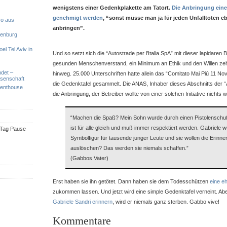
wenigstens einer Gedenkplakette am Tatort.
Die Anbringung einer
genehmigt werden
, “sonst müsse man ja für jeden Unfalltoten e
ro aus
anbringen”.
denburg
el Tel Aviv in
Und so setzt sich die “Autostrade per l’Italia SpA” mit dieser lapidare
gesunden Menschenverstand, ein Minimum an Ethik und den Willen zeh
ndet –
hinweg. 25.000 Unterschriften hatte allein das “Comitato Mai Più 11 Nov
ssenschaft
die Gedenktafel gesammelt. Die ANAS, Inhaber dieses Abschnitts der “A
Penthouse
die Anbringung, der Betreiber wollte von einer solchen Initiative nichts 
“Machen die Spaß? Mein Sohn wurde durch einen Pistolenschuß
ist für alle gleich und muß immer respektiert werden. Gabriele 
n Tag Pause
Symbolfigur für tausende junger Leute und sie wollen die Erinne
auslöschen? Das werden sie niemals schaffen.”
(Gabbos Vater)
Erst haben sie ihn getötet. Dann haben sie dem Todesschützen
eine e
zukommen lassen. Und jetzt wird eine simple Gedenktafel verneint. Ab
Gabriele Sandri erinnern
, wird er niemals ganz sterben. Gabbo vive!
Kommentare