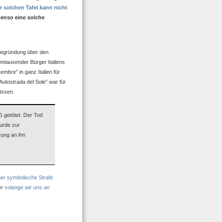
 solchen Tafel kann nicht
benso eine solche
n Begründung über den
ntausender Bürger Italiens
embre” in ganz Italien für
utostrada del Sole” war für
wissen.
 getötet. Der Tod
wurde zur
rung an ihn
her symbolische Strafe
er
solange wir uns an