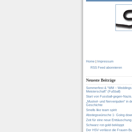
Home
|
Impressum
RSS Feed abonnieren
Neueste Beiträge
Sommerfest & “WM – Weddings
Meisterschaft” (Fußball)
Start von Fussball-gegen-Nazis
„Muskel- und Nervenjuden“ in d
Geschichte
Smells like team spirit
Abstiegswünsche 1- Going dow
Zeit für eine neue Enttäuschung
Schwarz-rot-gold-bekloppt
Der HSV verlässt die Frauen-Bu