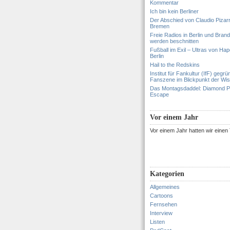
Kommentar
Ich bin kein Berliner
Der Abschied von Claudio Pizar
Bremen
Freie Radios in Berlin und Bran
werden beschnitten
Fußball im Exil – Ultras von Hapo
Berlin
Hail to the Redskins
Institut für Fankultur (IfF) gegrü
Fanszene im Blickpunkt der Wi
Das Montagsdaddel: Diamond 
Escape
Vor einem Jahr
Vor einem Jahr hatten wir eine
Kategorien
Allgemeines
Cartoons
Fernsehen
Interview
Listen