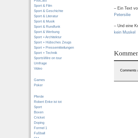
PodCast
Sport & Film
– Ein Text vo
Sport & Geschichte
Petersilie
Sport & Literatur
Sport & Musik
– Und eine Kr
Sport & Rundfunk
Sport & Werbung
kein Muskel
Sport + Architektur
Sport + Hübsches Zeugs
Sport + Pressemitteilungen
Kommen
Sport + Technik
SportsWire on tour
Umfrage
Video
Comments a
Games
Poker
Pferde
Robert Enke ist tot
Sport
Boxen
Cricket
Doping
Formel 1
Fußball