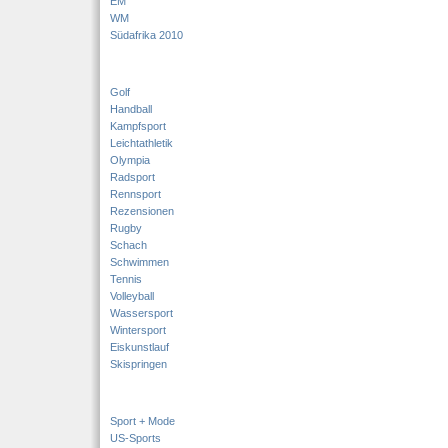
EM
WM
Südafrika 2010
Golf
Handball
Kampfsport
Leichtathletik
Olympia
Radsport
Rennsport
Rezensionen
Rugby
Schach
Schwimmen
Tennis
Volleyball
Wassersport
Wintersport
Eiskunstlauf
Skispringen
Sport + Mode
US-Sports