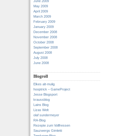
June 2009
May 2009
April 2009
March 2009
February 2009
January 2009
December 2008
November 2008
October 2008
September 2008
August 2008
July 2008
June 2008
Blogroll
Elkes alt-mulig
hooptrick – GameProject
Jesse Blogsport
kraussblog
Lains Blog
Lizas Welt
olaf sundermeyer
RA-Blog
Rezepte zum Vollfressen
Sauzwergs Gimletti
Teerlunge-Blog