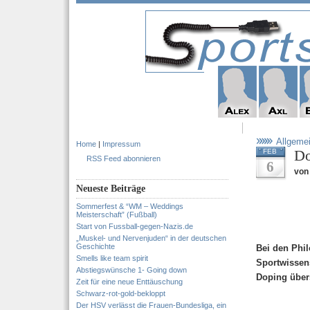
Allgeme
Home
|
Impressum
Do
FEB
RSS Feed abonnieren
6
von
Neueste Beiträge
Sommerfest & “WM – Weddings
Meisterschaft” (Fußball)
Start von Fussball-gegen-Nazis.de
„Muskel- und Nervenjuden“ in der deutschen
Geschichte
Bei den Phi
Smells like team spirit
Sportwissen
Abstiegswünsche 1- Going down
Doping übers
Zeit für eine neue Enttäuschung
Schwarz-rot-gold-bekloppt
Der HSV verlässt die Frauen-Bundesliga, ein