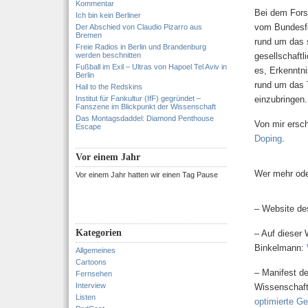
Kommentar
Bei dem Forsc
Ich bin kein Berliner
vom Bundesfo
Der Abschied von Claudio Pizarro aus
Bremen
rund um das 
Freie Radios in Berlin und Brandenburg
werden beschnitten
gesellschaftl
Fußball im Exil – Ultras von Hapoel Tel Aviv in
es, Erkenntni
Berlin
rund um das 
Hail to the Redskins
Institut für Fankultur (IfF) gegründet –
einzubringen.
Fanszene im Blickpunkt der Wissenschaft
Das Montagsdaddel: Diamond Penthouse
Von mir ersc
Escape
Doping
.
Vor einem Jahr
Wer mehr ode
Vor einem Jahr hatten wir einen Tag Pause
– Website de
Kategorien
– Auf dieser 
Binkelmann:
Allgemeines
Cartoons
– Manifest d
Fernsehen
Interview
Wissenschaf
Listen
optimierte Ge