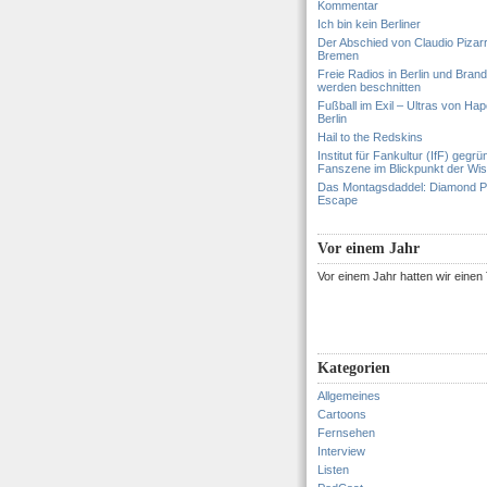
Kommentar
Ich bin kein Berliner
Der Abschied von Claudio Pizar
Bremen
Freie Radios in Berlin und Bran
werden beschnitten
Fußball im Exil – Ultras von Hapo
Berlin
Hail to the Redskins
Institut für Fankultur (IfF) gegrü
Fanszene im Blickpunkt der Wi
Das Montagsdaddel: Diamond 
Escape
Vor einem Jahr
Vor einem Jahr hatten wir eine
Kategorien
Allgemeines
Cartoons
Fernsehen
Interview
Listen