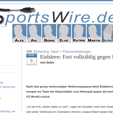
Eishockey
,
Sport + Pressemitteilungen
Eisbären: Fast vollzählig gegen 
FEB
9
von Selen
.de
Nach fast genau viermonatiger Verletzungspause kehrt Eisbärenv
er deutschen
morgen ins Team der Hauptstädter zum Heimspiel gegen die Iserl
O2 World) zurück.
n
„Ich bin froh, wieder dabei zu sein“, sagte der Kanadier nach dem heuti
ndesliga, ein
seit seiner Verletzung im Champions Hockey League-Match gegen Kär