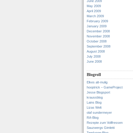
June 2009
May 2009
April 2009
March 2009
February 2009
January 2009
December 2008
November 2008
October 2008
September 2008
August 2008
July 2008
June 2008
Blogroll
Elkes alt-mulig
hooptrick – GameProject
Jesse Blogsport
kraussblog
Lains Blog
Lizas Welt
olaf sundermeyer
RA-Blog
Rezepte zum Vollfressen
Sauzwergs Gimletti
Teerlunge-Blog