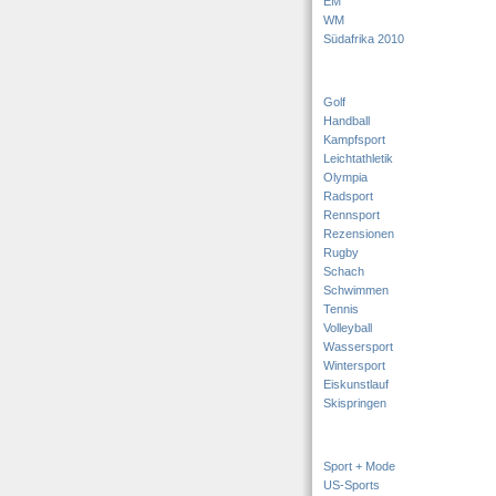
EM
WM
Südafrika 2010
Golf
Handball
Kampfsport
Leichtathletik
Olympia
Radsport
Rennsport
Rezensionen
Rugby
Schach
Schwimmen
Tennis
Volleyball
Wassersport
Wintersport
Eiskunstlauf
Skispringen
Sport + Mode
US-Sports