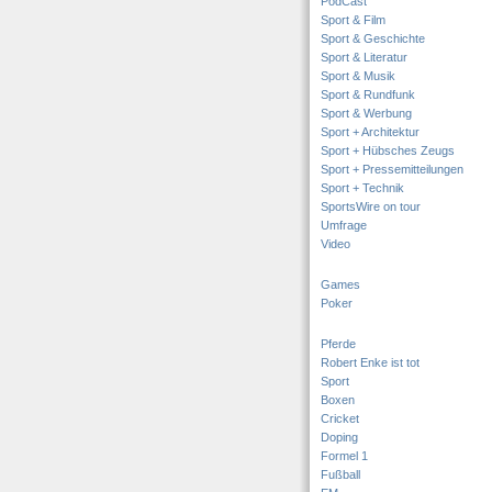
PodCast
Sport & Film
Sport & Geschichte
Sport & Literatur
Sport & Musik
Sport & Rundfunk
Sport & Werbung
Sport + Architektur
Sport + Hübsches Zeugs
Sport + Pressemitteilungen
Sport + Technik
SportsWire on tour
Umfrage
Video
Games
Poker
Pferde
Robert Enke ist tot
Sport
Boxen
Cricket
Doping
Formel 1
Fußball