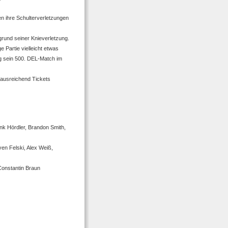
n ihre Schulterverletzungen
grund seiner Knieverletzung.
 Partie vielleicht etwas
ag sein 500. DEL-Match im
ausreichend Tickets
k Hördler, Brandon Smith,
ven Felski, Alex Weiß,
Constantin Braun