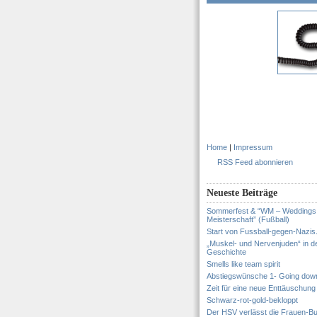
Home
|
Impressum
RSS Feed abonnieren
Neueste Beiträge
Sommerfest & “WM – Weddings
Meisterschaft” (Fußball)
Start von Fussball-gegen-Nazis
„Muskel- und Nervenjuden“ in d
Geschichte
Smells like team spirit
Abstiegswünsche 1- Going dow
Zeit für eine neue Enttäuschung
Schwarz-rot-gold-bekloppt
Der HSV verlässt die Frauen-Bu