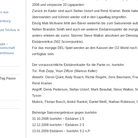
2008 und verpasste 33 Ligapartien.
Zurück im Kader sind auch Stefan Ustorf und René Kramer. Beide habe
ro aus
überstanden und können wieder voll in den Ligaalltag eingreifen.
denburg
Einzig Matt McIlvane fehlt den Bären weiterhin bis zum Saisonende auf
Neben Brandon Smith wird auch ein weiterer Eisbärenspieler die morgige
el Tel Aviv in
anders erleben als sonst. Stürmer Steve Walker absolviert am Dienst
Eisbärentrikot (502 Scorerpunkte).
ndet –
ssenschaft
Für das morgige DEL-Spiel werden an den Kassen der O2 World noch 
Penthouse
verfügbar sein.
Der voraussichtliche Eisbärenkader für die Partie vs. Iserlohn
Tor: Rob Zepp, Youri Ziffzer (Markus Keller)
Abwehr: Deron Quint, Andy Roach, Richie Regehr, Jens Baxmann, Fran
n Tag Pause
René Kramer
Angriff: Denis Pederson, Stefan Ustorf, Mark Beaufait, Steve Walker, S
Tyson
Mulock, Florian Busch, André Rankel, Daniel Weiß, Nathan Robinson, 
Bisherige Saisonergebnisse gegen Iserlohn
31.10.2008 Iserlohn – Eisbären 1:5
12.12.2008 Iserlohn – Eisbären 2:3
13.01.2009 Eisbären – Iserlohn 3:2 n.P.