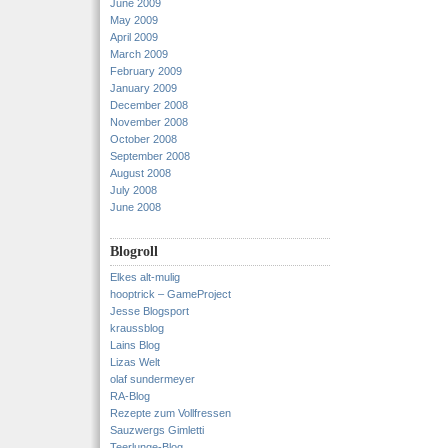
June 2009
May 2009
April 2009
March 2009
February 2009
January 2009
December 2008
November 2008
October 2008
September 2008
August 2008
July 2008
June 2008
Blogroll
Elkes alt-mulig
hooptrick – GameProject
Jesse Blogsport
kraussblog
Lains Blog
Lizas Welt
olaf sundermeyer
RA-Blog
Rezepte zum Vollfressen
Sauzwergs Gimletti
Teerlunge-Blog