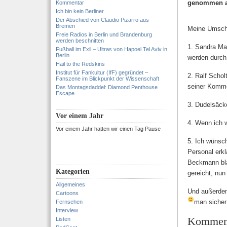
genommen au
Kommentar
Ich bin kein Berliner
Der Abschied von Claudio Pizarro aus
Bremen
Meine Umscha
Freie Radios in Berlin und Brandenburg
werden beschnitten
1. Sandra Ma
Fußball im Exil – Ultras von Hapoel Tel Aviv in
Berlin
werden durch
Hail to the Redskins
Institut für Fankultur (IfF) gegründet –
2. Ralf Scho
Fanszene im Blickpunkt der Wissenschaft
seiner Komme
Das Montagsdaddel: Diamond Penthouse
Escape
3. Dudelsäck
Vor einem Jahr
4. Wenn ich w
Vor einem Jahr hatten wir einen Tag Pause
5. Ich wünsch
Personal erk
Beckmann bla
Kategorien
gereicht, nu
Allgemeines
Und außerdem
Cartoons
man sicher 
Fernsehen
Interview
Kommen
Listen