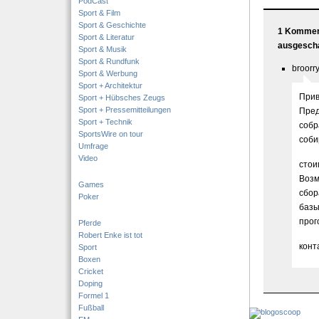
PodCast
Sport & Film
Sport & Geschichte
1 Komment
Sport & Literatur
ausgescha
Sport & Musik
Sport & Rundfunk
broorr
Sport & Werbung
Sport + Architektur
Прив
Sport + Hübsches Zeugs
Sport + Pressemitteilungen
Пред
Sport + Technik
собр
SportsWire on tour
соби
Umfrage
Video
стои
Возм
Games
сбор
Poker
базы
прог
Pferde
Robert Enke ist tot
конт
Sport
Boxen
Cricket
Doping
Formel 1
Fußball