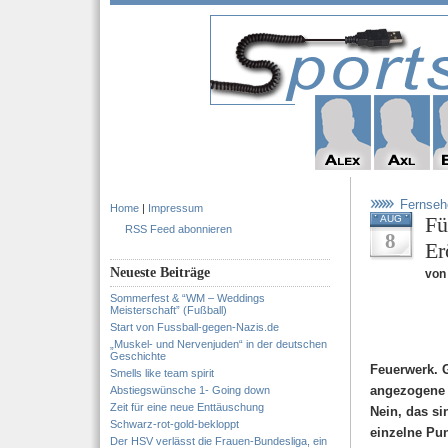
Fernseh
Home
|
Impressum
Fü
AUG
RSS Feed abonnieren
8
Er
Neueste Beiträge
von 
Sommerfest & “WM – Weddings
Meisterschaft” (Fußball)
Start von Fussball-gegen-Nazis.de
„Muskel- und Nervenjuden“ in der deutschen
Geschichte
Feuerwerk. 
Smells like team spirit
angezogene 
Abstiegswünsche 1- Going down
Zeit für eine neue Enttäuschung
Nein, das s
Schwarz-rot-gold-bekloppt
einzelne Pu
Der HSV verlässt die Frauen-Bundesliga, ein