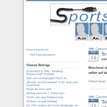
Cartoon
Home
|
Impressum
Sc
FEB
RSS Feed abonnieren
14
von
Neueste Beiträge
Manchmal st
Sommerfest & “WM – Weddings
selber auf 
Meisterschaft” (Fußball)
Start von Fussball-gegen-Nazis.de
Artikel lesen
„Muskel- und Nervenjuden“ in der deutschen
Geschichte
Smells like team spirit
Abstiegswünsche 1- Going down
Cartoon
Zeit für eine neue Enttäuschung
To
JUL
Schwarz-rot-gold-bekloppt
23
Der HSV verlässt die Frauen-Bundesliga, ein