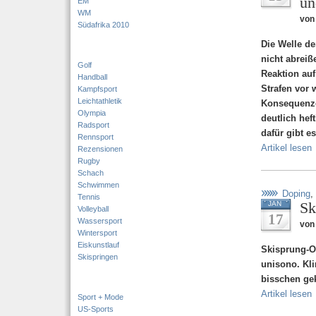
un
EM
WM
von
Südafrika 2010
Die Welle de
nicht abreiß
Golf
Reaktion auf
Handball
Strafen vor 
Kampfsport
Leichtathletik
Konsequenzen
Olympia
deutlich heft
Radsport
dafür gibt e
Rennsport
Artikel lesen
Rezensionen
Rugby
Schach
Schwimmen
Doping
,
Tennis
Sk
JAN
Volleyball
17
Wassersport
von 
Wintersport
Eiskunstlauf
Skisprung-O
Skispringen
unisono. Kli
bisschen geki
Artikel lesen
Sport + Mode
US-Sports