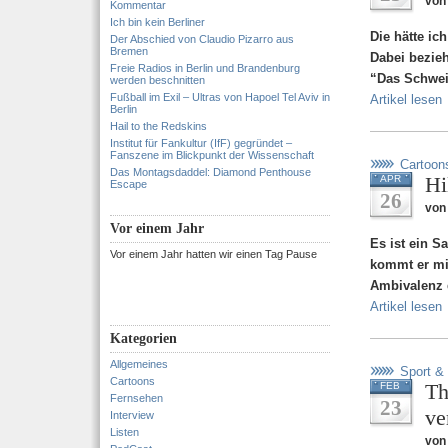
von
Kommentar
Ich bin kein Berliner
Die hätte ich
Der Abschied von Claudio Pizarro aus
Bremen
Dabei bezieh
Freie Radios in Berlin und Brandenburg
“Das Schwe
werden beschnitten
Fußball im Exil – Ultras von Hapoel Tel Aviv in
Artikel lesen
Berlin
Hail to the Redskins
Institut für Fankultur (IfF) gegründet –
Fanszene im Blickpunkt der Wissenschaft
Cartoon
Das Montagsdaddel: Diamond Penthouse
Hi
APR
Escape
26
von
Vor einem Jahr
Es ist ein S
Vor einem Jahr hatten wir einen Tag Pause
kommt er mi
Ambivalenz 
Artikel lesen
Kategorien
Allgemeines
Sport &
Cartoons
Th
FEB
Fernsehen
23
ve
Interview
Listen
von