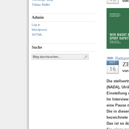
von
Tobias Müller
Admin
Log in
Wordpress
XHTML
Suche
Radspor
ZE
OCT
16
von
Die stellver
(NADA), Ulri
Einstellung
Im Interview
eine Pause 
Die in dies
bezeichnete 
Das ist so ä