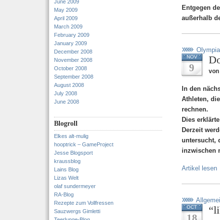
June 2009
Entgegen der
May 2009
außerhalb de
April 2009
March 2009
February 2009
January 2009
Olympia
December 2008
Do
NOV
November 2008
9
October 2008
von
September 2008
August 2008
In den näch
July 2008
Athleten, di
June 2008
rechnen.
Dies erklärt
Blogroll
Derzeit wer
Elkes alt-mulig
untersucht, 
hooptrick – GameProject
inzwischen m
Jesse Blogsport
kraussblog
Artikel lesen
Lains Blog
Lizas Welt
olaf sundermeyer
RA-Blog
Allgeme
Rezepte zum Vollfressen
“l
OCT
Sauzwergs Gimletti
18
Teerlunge-Blog