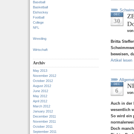
Baseball
Basketball
Schwim
Eishockey
ZE
DEC
Football
30
Do
College
NFL
von
Wrestling
Britta Steff
Schwimmwett
Wirtschaft
beweisen, da
Artikel lesen
Archiv
May 2013
November 2012
Allgeme
October 2012
NF
DEC
August 2012
6
June 2012
von
May 2012
April 2012
Auch in der 
March 2012
wesentlich w
January 2012
So wird ein 
December 2011
November 2011
normalerweis
October 2011
Doch manchm
September 2011