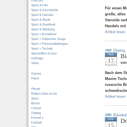
PodCast
Sport & Film
Für einen Mi
Sport & Geschichte
große, alles
Sport & Literatur
Sport & Musik
Steroide ver
Sport & Rundfunk
Handels mit 
Sport & Werbung
Artikel lesen
Sport + Architektur
Sport + Hübsches Zeugs
Sport + Pressemitteilungen
Sport + Technik
Doping
,
SportsWire on tour
Bi
FEB
Umfrage
17
von 
Video
Nach dem Do
Games
Poker
Maxim Tschud
russische B
Pferde
schwedische
Robert Enke ist tot
Artikel lesen
Sport
Boxen
Cricket
Doping
Basebal
Formel 1
Do
FEB
Fußball
15