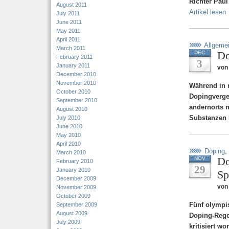
Richter Paul
August 2011
Artikel lesen
July 2011
June 2011
May 2011
April 2011
Allgeme
March 2011
Do
DEC
February 2011
3
January 2011
von
December 2010
November 2010
Während in 
October 2010
Dopingvergeh
September 2010
andernorts 
August 2010
Substanzen 
July 2010
June 2010
May 2010
April 2010
Doping
,
March 2010
Do
NOV
February 2010
29
January 2010
Sp
December 2009
von
November 2009
October 2009
Fünf olympi
September 2009
August 2009
Doping-Rege
July 2009
kritisiert w