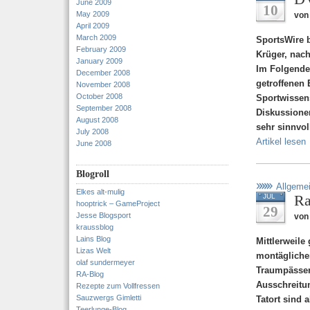
June 2009
10
May 2009
von
April 2009
March 2009
SportsWire 
February 2009
Krüger, nac
January 2009
Im Folgende
December 2008
getroffenen
November 2008
October 2008
Sportwissens
September 2008
Diskussione
August 2008
sehr sinnvol
July 2008
Artikel lesen
June 2008
Blogroll
Allgeme
Elkes alt-mulig
Ra
JUL
hooptrick – GameProject
29
Jesse Blogsport
von 
kraussblog
Lains Blog
Mittlerweile
Lizas Welt
montägliche
olaf sundermeyer
Traumpässen
RA-Blog
Ausschreitu
Rezepte zum Vollfressen
Sauzwergs Gimletti
Tatort sind 
Teerlunge-Blog