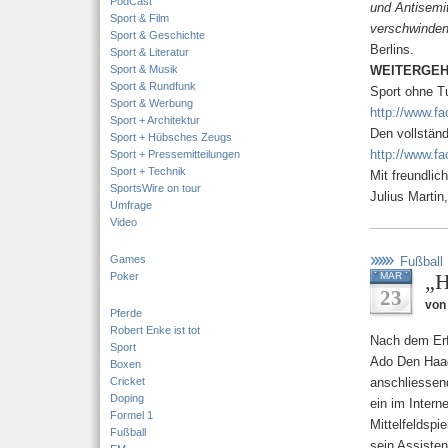
PodCast
und Antisemi
Sport & Film
verschwinden
Sport & Geschichte
Berlins.
Sport & Literatur
Sport & Musik
WEITERGEH
Sport & Rundfunk
Sport ohne Tu
Sport & Werbung
http://www.
Sport + Architektur
Den vollständ
Sport + Hübsches Zeugs
http://www.f
Sport + Pressemitteilungen
Sport + Technik
Mit freundli
SportsWire on tour
Julius Martin
Umfrage
Video
Games
Fußball
„H
Poker
MAR
23
von 
Pferde
Robert Enke ist tot
Nach dem Erf
Sport
Ado Den Haag
Boxen
Cricket
anschliessen
Doping
ein im Intern
Formel 1
Mittelfeldspi
Fußball
sein Assisten