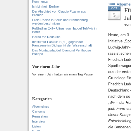
Kommentar
Allgeme
Ich bin kein Berliner
Fü
OCT
Der Abschied von Claudio Pizarro aus
5
Bremen
Ja
Freie Radios in Berlin und Brandenburg
werden beschnitten
von 
Fußball im Exil – Ultras von Hapoel Tel Aviv in
Berlin
Heute, am 3.
Hail to the Redskins
Initiative „Sp
Institut für Fankultur (IfF) gegründet –
Fanszene im Blickpunkt der Wissenschaft
Ludwig-Jahn-S
Das Montagsdaddel: Diamond Penthouse
rassistischen
Escape
Friedrich Lud
Sportbewegun
Vor einem Jahr
aus der erste
Vor einem Jahr hatten wir einen Tag Pause
Grundlage für
Friedrich Lud
Deutschland 
nach dem so 
Kategorien
„
Wir – der Rot
Allgemeines
jede Form von
Cartoons
dieser Kampa
Fernsehen
Entscheidungs
Interview
Listen
die Umbenenn