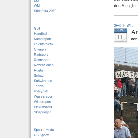
EM
den Sieg „fei
WM
Südafrika 2010
Fußball
Golf
An
JUN
Handball
11
Kampfsport
von
Leichtathletik
Olympia
Radsport
Rennsport
Rezensionen
Rugby
Schach
Schwimmen
Tennis
Volleyball
Wassersport
Wintersport
Eiskunstlauf
Skispringen
Sport + Mode
US-Sports