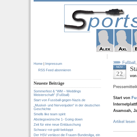
Fußball
Home
|
Impressum
St
NOV
RSS Feed abonnieren
22
von 
Neueste Beiträge
Pressemitteil
Sommerfest & “WM – Weddings
Meisterschaft” (Fußball)
Start von
Fu
Start von Fussball-gegen-Nazis.de
Internetplat
„Muskel- und Nervenjuden“ in der deutschen
Geschichte
Asamoah, Jan
Smells like team spirit
Abstiegswünsche 1- Going down
Artikel lesen
Zeit für eine neue Enttäuschung
Schwarz-rot-gold-bekloppt
Der HSV verlässt die Frauen-Bundesliga, ein