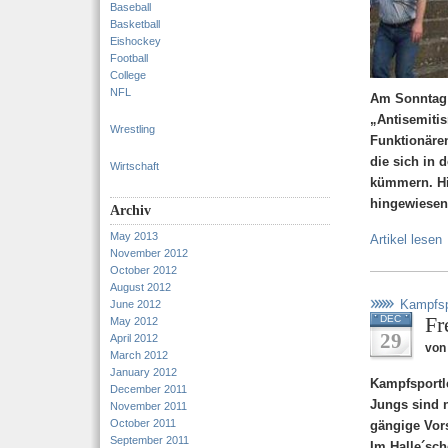
Baseball
Basketball
Eishockey
Football
College
NFL
Am Sonntag 
„Antisemiti
Wrestling
Funktionären
die sich in 
Wirtschaft
kümmern. Hie
hingewiesen
Archiv
May 2013
Artikel lesen
November 2012
October 2012
August 2012
Kampfsp
June 2012
Fr
DEC
May 2012
29
April 2012
von 
March 2012
January 2012
Kampfsportle
December 2011
Jungs sind n
November 2011
October 2011
gängige Vor
September 2011
Im Halle´sch