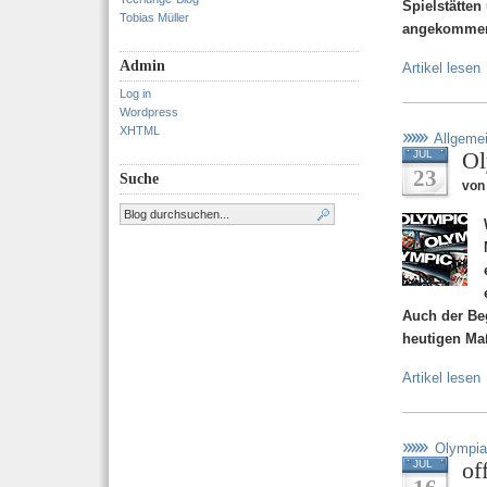
Spielstätten
Tobias Müller
angekomme
Admin
Artikel lesen
Log in
Wordpress
XHTML
Allgeme
Ol
JUL
23
Suche
von 
Auch der Be
heutigen Maß
Artikel lesen
Olympia
of
JUL