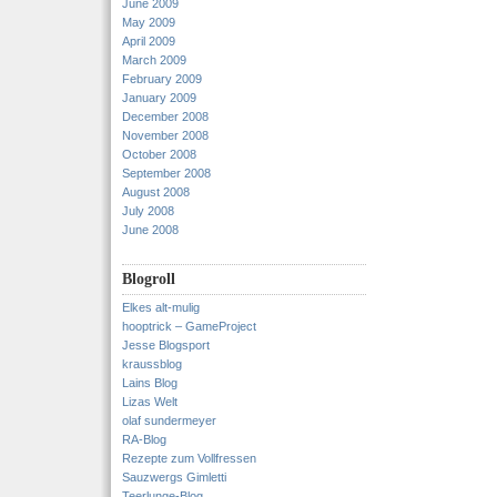
June 2009
May 2009
April 2009
March 2009
February 2009
January 2009
December 2008
November 2008
October 2008
September 2008
August 2008
July 2008
June 2008
Blogroll
Elkes alt-mulig
hooptrick – GameProject
Jesse Blogsport
kraussblog
Lains Blog
Lizas Welt
olaf sundermeyer
RA-Blog
Rezepte zum Vollfressen
Sauzwergs Gimletti
Teerlunge-Blog