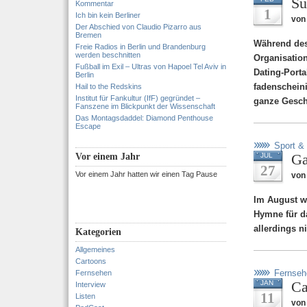
Su
Kommentar
1
Ich bin kein Berliner
von
Der Abschied von Claudio Pizarro aus
Bremen
Während des
Freie Radios in Berlin und Brandenburg
werden beschnitten
Organisatio
Fußball im Exil – Ultras von Hapoel Tel Aviv in
Dating-Port
Berlin
fadenscheini
Hail to the Redskins
Institut für Fankultur (IfF) gegründet –
ganze Gesch
Fanszene im Blickpunkt der Wissenschaft
Das Montagsdaddel: Diamond Penthouse
Escape
Sport &
Ga
Vor einem Jahr
JUL
27
Vor einem Jahr hatten wir einen Tag Pause
von
Im August we
Hymne für da
allerdings n
Kategorien
Allgemeines
Cartoons
Fernseh
Fernsehen
Ca
JAN
Interview
11
Listen
von 