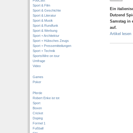
PodCast
Sport & Film
Ein italieni
Sport & Geschichte
Dutzend Spi
Sport & Literatur
Sport & Musik
Samstag in 
Sport & Rundfunk
auf.
Sport & Werbung
Artikel lesen
Sport + Architektur
Sport + Hübsches Zeugs
Sport + Pressemitteilungen
Sport + Technik
SportsWire on tour
Umfrage
Video
Games
Poker
Pferde
Robert Enke ist tot
Sport
Boxen
Cricket
Doping
Formel 1
Fußball