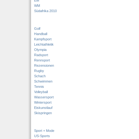
EM
WM
Südafrika 2010
Golf
Handball
Kampfsport
Leichtathletik
Olympia
Radsport
Rennsport
Rezensionen
Rugby
Schach
Schwimmen
Tennis
Volleyball
Wassersport
Wintersport
Eiskunstlauf
Skispringen
Sport + Mode
US-Sports