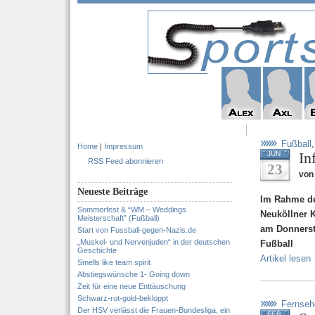
Fußball
Home
|
Impressum
In
JUN
RSS Feed abonnieren
23
von
Neueste Beiträge
Im Rahme der
Sommerfest & “WM – Weddings
Neuköllner K
Meisterschaft” (Fußball)
am Donnerst
Start von Fussball-gegen-Nazis.de
„Muskel- und Nervenjuden“ in der deutschen
Fußball
Geschichte
Artikel lesen
Smells like team spirit
Abstiegswünsche 1- Going down
Zeit für eine neue Enttäuschung
Schwarz-rot-gold-bekloppt
Fernseh
Der HSV verlässt die Frauen-Bundesliga, ein
FEB