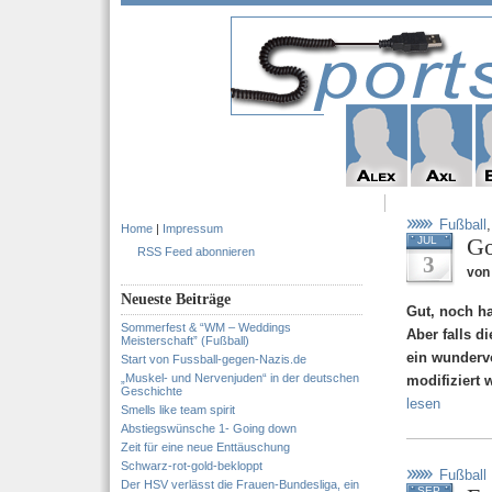
Fußball
Home
|
Impressum
Go
JUL
RSS Feed abonnieren
3
von
Neueste Beiträge
Gut, noch ha
Sommerfest & “WM – Weddings
Aber falls d
Meisterschaft” (Fußball)
ein wundervo
Start von Fussball-gegen-Nazis.de
„Muskel- und Nervenjuden“ in der deutschen
modifiziert
Geschichte
lesen
Smells like team spirit
Abstiegswünsche 1- Going down
Zeit für eine neue Enttäuschung
Schwarz-rot-gold-bekloppt
Fußball
Der HSV verlässt die Frauen-Bundesliga, ein
SEP