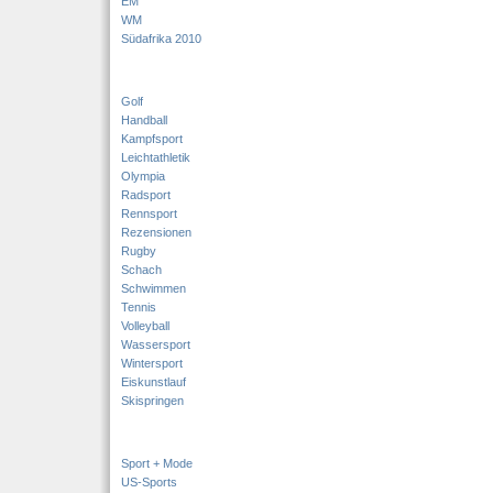
EM
WM
Südafrika 2010
Golf
Handball
Kampfsport
Leichtathletik
Olympia
Radsport
Rennsport
Rezensionen
Rugby
Schach
Schwimmen
Tennis
Volleyball
Wassersport
Wintersport
Eiskunstlauf
Skispringen
Sport + Mode
US-Sports