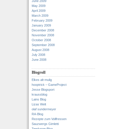
June 2009
May 2009
April 2009
March 2009
February 2009
January 2009
December 2008
November 2008
October 2008
September 2008
August 2008
July 2008
June 2008
Blogroll
Elkes alt-mulig
hooptrick – GameProject
Jesse Blogsport
kraussblog
Lains Blog
Lizas Welt
olaf sundermeyer
RA-Blog
Rezepte zum Vollfressen
Sauzwergs Gimletti
Teerlunge-Blog