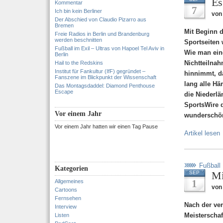
Es
Kommentar
7
Ich bin kein Berliner
von 
Der Abschied von Claudio Pizarro aus
Bremen
Mit Beginn 
Freie Radios in Berlin und Brandenburg
werden beschnitten
Sportseiten
Fußball im Exil – Ultras von Hapoel Tel Aviv in
Wie man eine
Berlin
Nichtteilnah
Hail to the Redskins
Institut für Fankultur (IfF) gegründet –
hinnimmt, da
Fanszene im Blickpunkt der Wissenschaft
lang alle Hä
Das Montagsdaddel: Diamond Penthouse
Escape
die Niederlä
SportsWire d
Vor einem Jahr
wunderschön
Vor einem Jahr hatten wir einen Tag Pause
Artikel lesen
Fußball
Kategorien
Mi
SEP
1
Allgemeines
von 
Cartoons
Fernsehen
Nach der ver
Interview
Meisterschaf
Listen