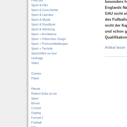
PodCast
besonders h
Sport & Film
Englands Nat
Sport & Geschichte
GAU nicht ei
Sport & Literatur
des Fußballv
Sport & Musik
Sport & Rundfunk
nicht der Ka
Sport & Werbung
und schon ga
Sport + Architektur
Qualifikatio
Sport + Hübsches Zeugs
Sport + Pressemitteilungen
Artikel lesen
Sport + Technik
SportsWire on tour
Umfrage
Video
Games
Poker
Pferde
Robert Enke ist tot
Sport
Boxen
Cricket
Doping
Formel 1
Fußball