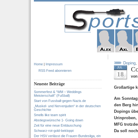
Doping
,
Home
|
Impressum
Co
JUL
RSS Feed abonnieren
18
von
Neueste Beiträge
Großartige 
Sommerfest & “WM – Weddings
Meisterschaft” (Fußball)
Am Sonntag 
Start von Fussball-gegen-Nazis.de
den Berg hin
„Muskel- und Nervenjuden“ in der deutschen
Geschichte
Dopings über
Smells like team spirit
Urinproben,
Abstiegswünsche 1- Going down
MFG trotzde
Zeit für eine neue Enttäuschung
Da soll noch
Schwarz-rot-gold-bekloppt
Der HSV verlässt die Frauen-Bundesliga, ein