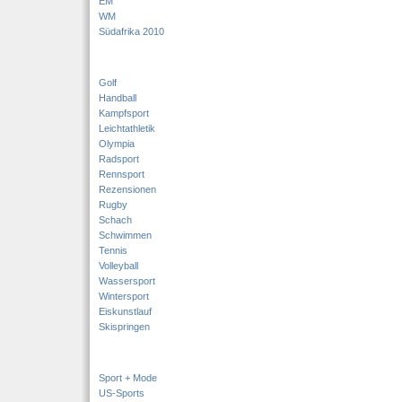
EM
WM
Südafrika 2010
Golf
Handball
Kampfsport
Leichtathletik
Olympia
Radsport
Rennsport
Rezensionen
Rugby
Schach
Schwimmen
Tennis
Volleyball
Wassersport
Wintersport
Eiskunstlauf
Skispringen
Sport + Mode
US-Sports