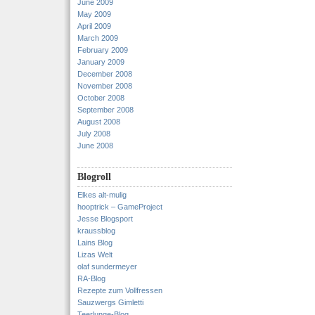
June 2009
May 2009
April 2009
March 2009
February 2009
January 2009
December 2008
November 2008
October 2008
September 2008
August 2008
July 2008
June 2008
Blogroll
Elkes alt-mulig
hooptrick – GameProject
Jesse Blogsport
kraussblog
Lains Blog
Lizas Welt
olaf sundermeyer
RA-Blog
Rezepte zum Vollfressen
Sauzwergs Gimletti
Teerlunge-Blog