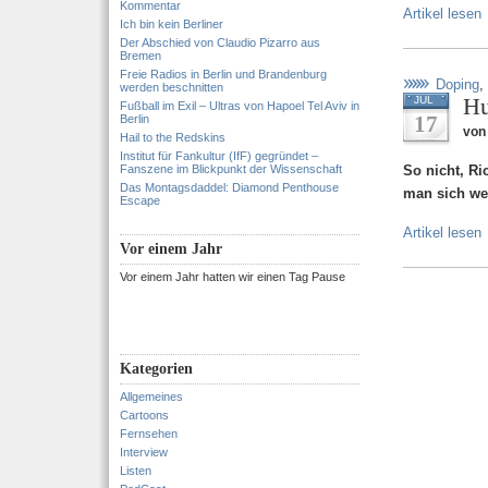
Kommentar
Artikel lesen
Ich bin kein Berliner
Der Abschied von Claudio Pizarro aus
Bremen
Freie Radios in Berlin und Brandenburg
Doping
,
werden beschnitten
Hu
JUL
Fußball im Exil – Ultras von Hapoel Tel Aviv in
17
Berlin
von 
Hail to the Redskins
Institut für Fankultur (IfF) gegründet –
Fanszene im Blickpunkt der Wissenschaft
So nicht, Ri
Das Montagsdaddel: Diamond Penthouse
man sich wen
Escape
Artikel lesen
Vor einem Jahr
Vor einem Jahr hatten wir einen Tag Pause
Kategorien
Allgemeines
Cartoons
Fernsehen
Interview
Listen