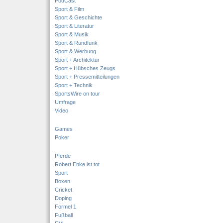
PodCast
Sport & Film
Sport & Geschichte
Sport & Literatur
Sport & Musik
Sport & Rundfunk
Sport & Werbung
Sport + Architektur
Sport + Hübsches Zeugs
Sport + Pressemitteilungen
Sport + Technik
SportsWire on tour
Umfrage
Video
Games
Poker
Pferde
Robert Enke ist tot
Sport
Boxen
Cricket
Doping
Formel 1
Fußball