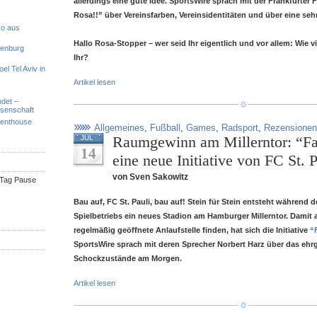
allerdings eine gute Idee. SportsWire sprach mit der Frankfurter F
Rosa!!” über Vereinsfarben, Vereinsidentitäten und über eine seh
ro aus
Hallo Rosa-Stopper – wer seid Ihr eigentlich und vor allem: Wie vi
denburg
Ihr?
el Tel Aviv in
Artikel lesen
ndet –
ssenschaft
Penthouse
Allgemeines
,
Fußball
,
Games
,
Radsport
,
Rezensionen
Raumgewinn am Millerntor: “F
JUL
14
eine neue Initiative von FC St. 
von Sven Sakowitz
n Tag Pause
Bau auf, FC St. Pauli, bau auf! Stein für Stein entsteht während 
Spielbetriebs ein neues Stadion am Hamburger Millerntor. Damit 
regelmäßig geöffnete Anlaufstelle finden, hat sich die Initiative
“
SportsWire sprach mit deren Sprecher Norbert Harz über das ehrg
Schockzustände am Morgen.
Artikel lesen