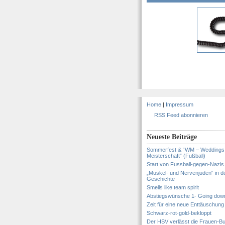
Home
|
Impressum
RSS Feed abonnieren
Neueste Beiträge
Sommerfest & “WM – Weddings
Meisterschaft” (Fußball)
Start von Fussball-gegen-Nazis
„Muskel- und Nervenjuden“ in d
Geschichte
Smells like team spirit
Abstiegswünsche 1- Going dow
Zeit für eine neue Enttäuschung
Schwarz-rot-gold-bekloppt
Der HSV verlässt die Frauen-Bu