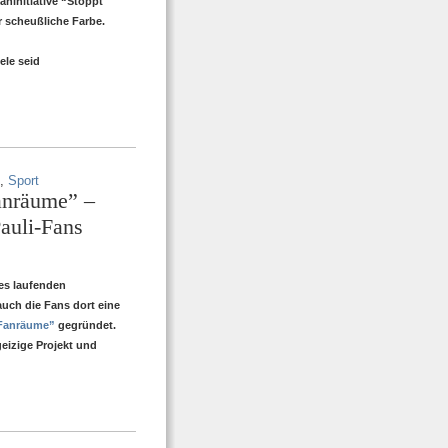
aninitiative “Stoppt
r scheußliche Farbe.
ele seid
,
Sport
anräume” –
Pauli-Fans
des laufenden
auch die Fans dort eine
Fanräume”
gegründet.
eizige Projekt und