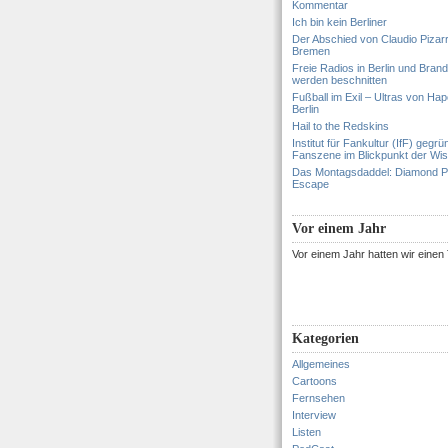
Kommentar
Ich bin kein Berliner
Der Abschied von Claudio Pizar
Bremen
Freie Radios in Berlin und Bran
werden beschnitten
Fußball im Exil – Ultras von Hapo
Berlin
Hail to the Redskins
Institut für Fankultur (IfF) gegrü
Fanszene im Blickpunkt der Wi
Das Montagsdaddel: Diamond 
Escape
Vor einem Jahr
Vor einem Jahr hatten wir eine
Kategorien
Allgemeines
Cartoons
Fernsehen
Interview
Listen