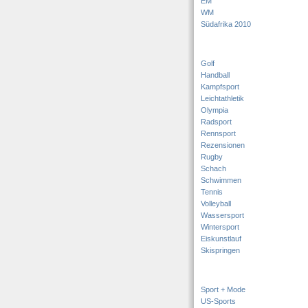
EM
WM
Südafrika 2010
Golf
Handball
Kampfsport
Leichtathletik
Olympia
Radsport
Rennsport
Rezensionen
Rugby
Schach
Schwimmen
Tennis
Volleyball
Wassersport
Wintersport
Eiskunstlauf
Skispringen
Sport + Mode
US-Sports