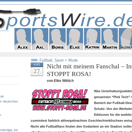
Fußball
,
Sport + Mode
Nicht mit meinem Fanschal – In
AUG
27
STOPPT ROSA!
von Elke Wittich
Was Unterhaltungselektr
.de
genannten “Pink Tech”-G
er deutschen
Bereich der Fußball-Devo
Schals: Von der Werbeb
Editionen für die weibli
n
zumindest farblich althergebrachten Geschlechterklischees ents
Nicht alle Fußballfans finden den Gedanken an ein Stadion voll
ndesliga, ein