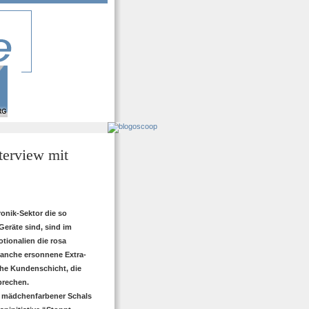
terview mit
onik-Sektor die so
eräte sind, sind im
tionalien die rosa
ranche ersonnene Extra-
che Kundenschicht, die
prechen.
er mädchenfarbener Schals