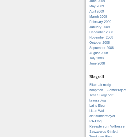
June 2009
May 2009
April 2009
March 2009
February 2009
January 2009
December 2008
November 2008
October 2008
September 2008
August 2008
July 2008
June 2008
Blogroll
Elkes alt-mulig
hooptrick – GameProject
Jesse Blogsport
kraussblog
Lains Blog
Lizas Welt
olaf sundermeyer
RA-Blog
Rezepte zum Vollfressen
Sauzwergs Gimletti
Teerlunge-Blog