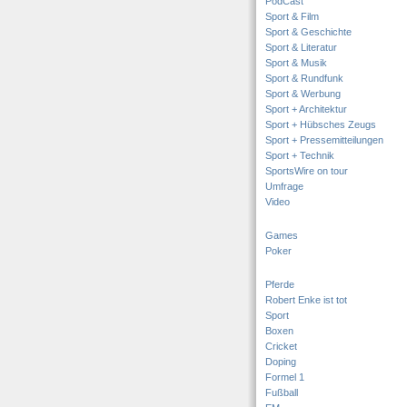
PodCast
Sport & Film
Sport & Geschichte
Sport & Literatur
Sport & Musik
Sport & Rundfunk
Sport & Werbung
Sport + Architektur
Sport + Hübsches Zeugs
Sport + Pressemitteilungen
Sport + Technik
SportsWire on tour
Umfrage
Video
Games
Poker
Pferde
Robert Enke ist tot
Sport
Boxen
Cricket
Doping
Formel 1
Fußball