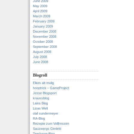
June 2009
May 2009
April 2009
March 2009
February 2009
January 2009
December 2008
November 2008
October 2008
September 2008
August 2008
July 2008
June 2008
Blogroll
Elkes alt-mulig
hooptrick – GameProject
Jesse Blogsport
kraussblog
Lains Blog
Lizas Welt
olaf sundermeyer
RA-Blog
Rezepte zum Vollfressen
Sauzwergs Gimletti
Teerlunge-Blog