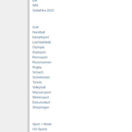
EM
WM
Südafrika 2010
Golf
Handball
Kampfsport
Leichtathletik
Olympia
Radsport
Rennsport
Rezensionen
Rugby
Schach
Schwimmen
Tennis
Volleyball
Wassersport
Wintersport
Eiskunstlauf
Skispringen
Sport + Mode
US-Sports