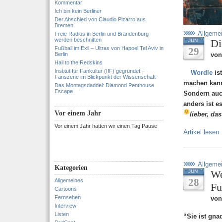
Kommentar
Ich bin kein Berliner
Der Abschied von Claudio Pizarro aus
Bremen
Allgeme
Freie Radios in Berlin und Brandenburg
werden beschnitten
Di
JUN
Fußball im Exil – Ultras von Hapoel Tel Aviv in
29
Berlin
von
Hail to the Redskins
Institut für Fankultur (IfF) gegründet –
Wordle
is
Fanszene im Blickpunkt der Wissenschaft
machen kan
Das Montagsdaddel: Diamond Penthouse
Escape
Sondern auch
anders ist e
Vor einem Jahr
lieber, da
Vor einem Jahr hatten wir einen Tag Pause
Artikel lesen
Allgeme
Kategorien
We
JUN
28
Allgemeines
Fu
Cartoons
Fernsehen
von
Interview
Listen
“Sie ist gna