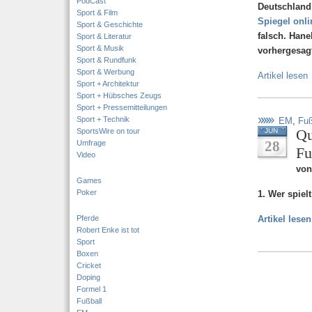
PodCast
Deutschland
Sport & Film
Spiegel onli
Sport & Geschichte
falsch. Hane
Sport & Literatur
Sport & Musik
vorhergesag
Sport & Rundfunk
Sport & Werbung
Artikel lesen
Sport + Architektur
Sport + Hübsches Zeugs
Sport + Pressemitteilungen
Sport + Technik
EM
,
Fuß
Qu
SportsWire on tour
JUN
28
Umfrage
Fu
Video
von
Games
Poker
1. Wer spiel
Pferde
Artikel lesen
Robert Enke ist tot
Sport
Boxen
Cricket
Doping
Formel 1
Fußball