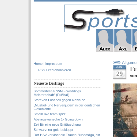
Allgeme
Home
|
Impressum
Fe
JUN
RSS Feed abonnieren
29
von
Neueste Beiträge
Sommerfest & “WM – Weddings
Meisterschaft” (Fußball)
Start von Fussball-gegen-Nazis.de
„Muskel- und Nervenjuden“ in der deutschen
Geschichte
Smells like team spirit
Abstiegswünsche 1- Going down
Zeit für eine neue Enttäuschung
Schwarz-rot-gold-bekloppt
Der HSV verlässt die Frauen-Bundesliga, ein