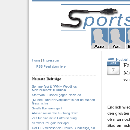
Fußball
Home
|
Impressum
Fa
APR
RSS Feed abonnieren
7
M
Neueste Beiträge
von 
Sommerfest & “WM – Weddings
Meisterschaft” (Fußball)
Start von Fussball-gegen-Nazis.de
„Muskel- und Nervenjuden“ in der deutschen
Geschichte
Endlich wied
Smells like team spirit
den größten
Abstiegswünsche 1- Going down
Zeit für eine neue Enttäuschung
ob man noch
Schwarz-rot-gold-bekloppt
Stadion nich
Der HSV verlässt die Frauen-Bundesliga, ein