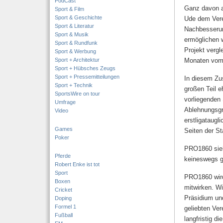
PodCast
Ganz davon ab
Sport & Film
Sport & Geschichte
Ude dem Verei
Sport & Literatur
Nachbesserun
Sport & Musik
ermöglichen w
Sport & Rundfunk
Projekt vergl
Sport & Werbung
Sport + Architektur
Monaten vom 
Sport + Hübsches Zeugs
Sport + Pressemitteilungen
In diesem Zu
Sport + Technik
großen Teil e
SportsWire on tour
vorliegenden 
Umfrage
Ablehnungsgr
Video
erstligataugl
Games
Seiten der Sta
Poker
PRO1860 sieht
Pferde
keineswegs ge
Robert Enke ist tot
Sport
PRO1860 wird 
Boxen
mitwirken. W
Cricket
Präsidium u
Doping
Formel 1
geliebten Ver
Fußball
langfristig d