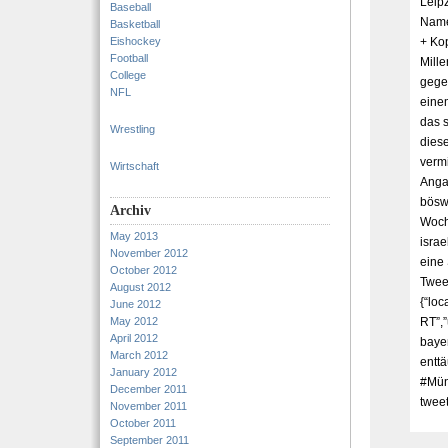
Leip
Baseball
Name
Basketball
Eishockey
+ Ko
Football
Mille
College
gegen
NFL
eine
das s
Wrestling
dies
verm
Wirtschaft
Anga
bösw
Archiv
Woch
May 2013
isra
November 2012
eine
October 2012
Tweet
August 2012
{“loc
June 2012
May 2012
RT”,”
April 2012
baye
March 2012
entt
January 2012
#Mün
December 2011
tweet
November 2011
October 2011
September 2011