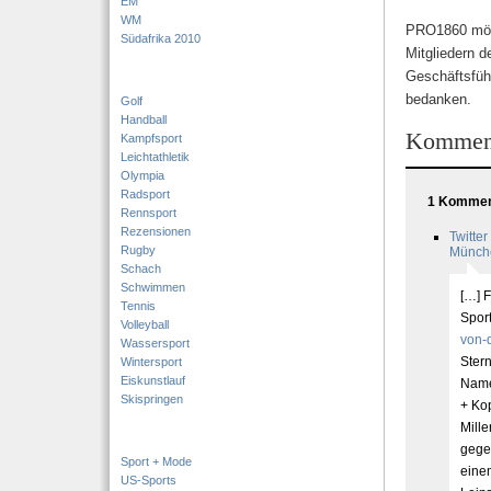
EM
WM
PRO1860 möch
Südafrika 2010
Mitgliedern 
Geschäftsfüh
bedanken.
Golf
Handball
Kommen
Kampfsport
Leichtathletik
Olympia
Radsport
1 Komment
Rennsport
Rezensionen
Twitte
Rugby
Münche
Schach
Schwimmen
[…] 
Tennis
Spor
Volleyball
von-
Wassersport
Ster
Wintersport
Eiskunstlauf
Name
Skispringen
+ Ko
Mille
gegen
Sport + Mode
eine
US-Sports