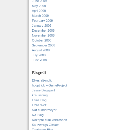
June 2009
May 2009
April 2009
March 2009
February 2009
January 2009
December 2008
November 2008
October 2008
September 2008
August 2008
July 2008
June 2008
Blogroll
Elkes alt-mulig
hooptrick – GameProject
Jesse Blogsport
kraussblog
Lains Blog
Lizas Welt
olaf sundermeyer
RA-Blog
Rezepte zum Vollfressen
Sauzwergs Gimletti
Teerlunge-Blog