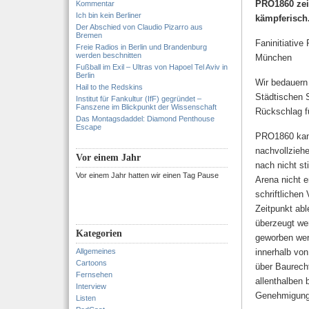
PRO1860 zeig
Kommentar
Ich bin kein Berliner
kämpferisch.
Der Abschied von Claudio Pizarro aus
Bremen
Faninitiativ
Freie Radios in Berlin und Brandenburg
werden beschnitten
München
Fußball im Exil – Ultras von Hapoel Tel Aviv in
Berlin
Wir bedauern
Hail to the Redskins
Städtischen 
Institut für Fankultur (IfF) gegründet –
Fanszene im Blickpunkt der Wissenschaft
Rückschlag fü
Das Montagsdaddel: Diamond Penthouse
Escape
PRO1860 kann
nachvollzieh
Vor einem Jahr
nach nicht st
Vor einem Jahr hatten wir einen Tag Pause
Arena nicht e
schriftlichen
Zeitpunkt abl
überzeugt wer
Kategorien
geworben wer
Allgemeines
innerhalb von
Cartoons
über Baurech
Fernsehen
allenthalben 
Interview
Genehmigungs
Listen