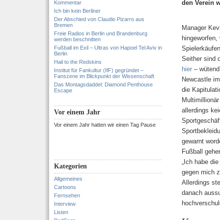
den Verein w
Kommentar
Ich bin kein Berliner
Der Abschied von Claudio Pizarro aus
Bremen
Manager Kevi
Freie Radios in Berlin und Brandenburg
hingeworfen, 
werden beschnitten
Fußball im Exil – Ultras von Hapoel Tel Aviv in
Spielerkäufen
Berlin
Seither sind
Hail to the Redskins
hier
– wütend.
Institut für Fankultur (IfF) gegründet –
Fanszene im Blickpunkt der Wissenschaft
Newcastle im
Das Montagsdaddel: Diamond Penthouse
die Kapitula
Escape
Multimillionä
allerdings ke
Vor einem Jahr
Sportgeschäft
Vor einem Jahr hatten wir einen Tag Pause
Sportbekleidu
gewarnt worde
Fußball gehe
„Ich habe die
Kategorien
gegen mich z
Allgemeines
Allerdings st
Cartoons
danach aussuc
Fernsehen
hochverschul
Interview
Listen