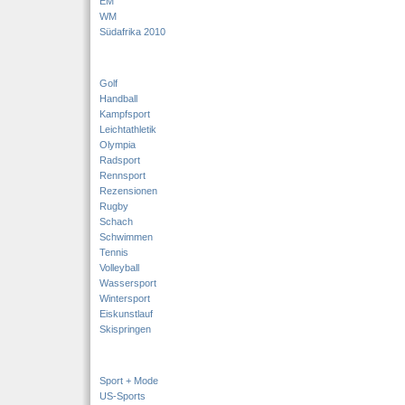
EM
WM
Südafrika 2010
Golf
Handball
Kampfsport
Leichtathletik
Olympia
Radsport
Rennsport
Rezensionen
Rugby
Schach
Schwimmen
Tennis
Volleyball
Wassersport
Wintersport
Eiskunstlauf
Skispringen
Sport + Mode
US-Sports