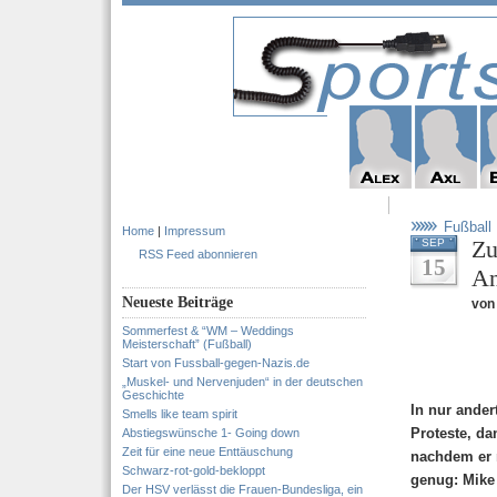
Fußball
Home
|
Impressum
Zu
SEP
RSS Feed abonnieren
15
An
Neueste Beiträge
von 
Sommerfest & “WM – Weddings
Meisterschaft” (Fußball)
Start von Fussball-gegen-Nazis.de
„Muskel- und Nervenjuden“ in der deutschen
Geschichte
In nur ander
Smells like team spirit
Proteste, d
Abstiegswünsche 1- Going down
Zeit für eine neue Enttäuschung
nachdem er 
Schwarz-rot-gold-bekloppt
genug: Mike 
Der HSV verlässt die Frauen-Bundesliga, ein