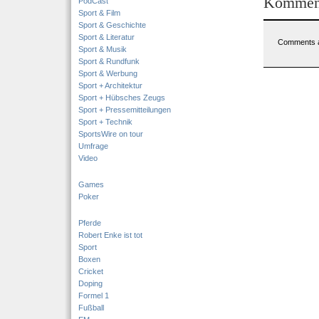
Kommen
PodCast
Sport & Film
Sport & Geschichte
Sport & Literatur
Comments a
Sport & Musik
Sport & Rundfunk
Sport & Werbung
Sport + Architektur
Sport + Hübsches Zeugs
Sport + Pressemitteilungen
Sport + Technik
SportsWire on tour
Umfrage
Video
Games
Poker
Pferde
Robert Enke ist tot
Sport
Boxen
Cricket
Doping
Formel 1
Fußball