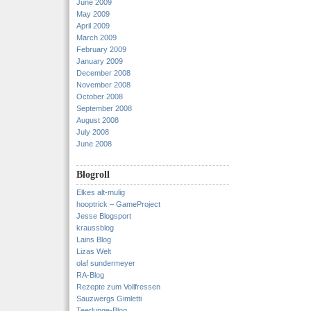
June 2009
May 2009
April 2009
March 2009
February 2009
January 2009
December 2008
November 2008
October 2008
September 2008
August 2008
July 2008
June 2008
Blogroll
Elkes alt-mulig
hooptrick – GameProject
Jesse Blogsport
kraussblog
Lains Blog
Lizas Welt
olaf sundermeyer
RA-Blog
Rezepte zum Vollfressen
Sauzwergs Gimletti
Teerlunge-Blog