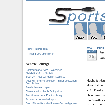
Fußball
Home
|
Impressum
Wi
AUG
RSS Feed abonnieren
26
von
Neueste Beiträge
Sommerfest & “WM – Weddings
Meisterschaft” (Fußball)
Start von Fussball-gegen-Nazis.de
Hach, ist da
„Muskel- und Nervenjuden“ in der deutschen
Geschichte
Hassderbys 
Smells like team spirit
– St. Pauli)
Abstiegswünsche 1- Going down
Beschwichtig
Zeit für eine neue Enttäuschung
Schwarz-rot-gold-bekloppt
der Viertkla
Der HSV verlässt die Frauen-Bundesliga, ein