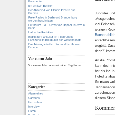
den Lokalko
Kommentar
Ich bin kein Berliner
Der Abschied von Claudio Pizarro aus
Jüngstes und
Bremen
Freie Radios in Berlin und Brandenburg
„Ausgerechne
werden beschnitten
viel Feindsel
Fußball im Exil – Ultras von Hapoel Tel Aviv in
Berlin
jetzigen Regi
Hail to the Redskins
Banner ablich
Institut für Fankultur (IfF) gegründet –
Fanszene im Blickpunkt der Wissenschaft
entschlossen
Das Montagsdaddel: Diamond Penthouse
wegtritt. Das
Escape
denn?“ komme
Vor einem Jahr
An die Profik
Vor einem Jahr hatten wir einen Tag Pause
kann doch nic
hat als ihr! 
Hofeditz abg
So etwas woll
Kategorien
Jahrtausendw
zu schmusen,
Allgemeines
diesem Sinne:
Cartoons
Fernsehen
Kommen
Interview
Listen