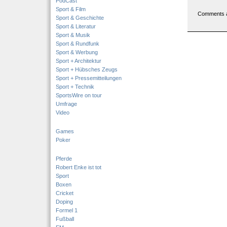
PodCast
Sport & Film
Comments a
Sport & Geschichte
Sport & Literatur
Sport & Musik
Sport & Rundfunk
Sport & Werbung
Sport + Architektur
Sport + Hübsches Zeugs
Sport + Pressemitteilungen
Sport + Technik
SportsWire on tour
Umfrage
Video
Games
Poker
Pferde
Robert Enke ist tot
Sport
Boxen
Cricket
Doping
Formel 1
Fußball