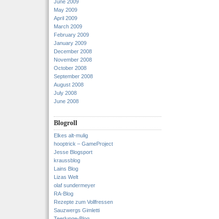
June 2009
May 2009
April 2009
March 2009
February 2009
January 2009
December 2008
November 2008
October 2008
September 2008
August 2008
July 2008
June 2008
Blogroll
Elkes alt-mulig
hooptrick – GameProject
Jesse Blogsport
kraussblog
Lains Blog
Lizas Welt
olaf sundermeyer
RA-Blog
Rezepte zum Vollfressen
Sauzwergs Gimletti
Teerlunge-Blog