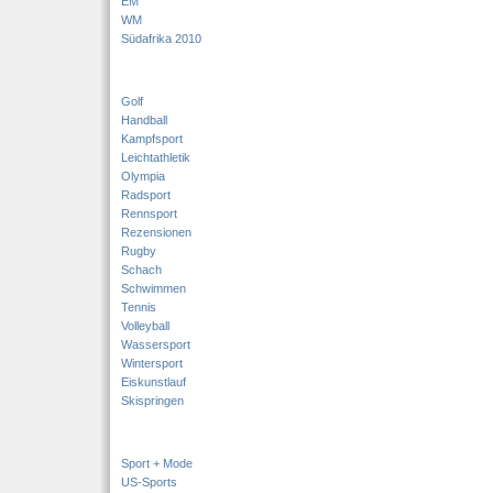
EM
WM
Südafrika 2010
Golf
Handball
Kampfsport
Leichtathletik
Olympia
Radsport
Rennsport
Rezensionen
Rugby
Schach
Schwimmen
Tennis
Volleyball
Wassersport
Wintersport
Eiskunstlauf
Skispringen
Sport + Mode
US-Sports