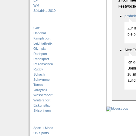
2 Komment
EM
WM
Festwoche
Südafrika 2010
probek
Golf
Zur 
Handball
bleib
Kampfsport
Leichtathletik
Olympia
Alex F
Radsport
Rennsport
Ich d
Rezensionen
Bomme
Rugby
zu sm
Schach
Schwimmen
auf d
Tennis
Volleyball
Wassersport
Wintersport
Eiskunstlauf
Skispringen
Sport + Mode
US-Sports