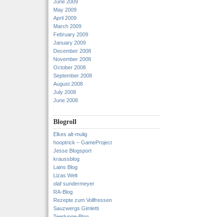
June 2009
May 2009
April 2009
March 2009
February 2009
January 2009
December 2008
November 2008
October 2008
September 2008
August 2008
July 2008
June 2008
Blogroll
Elkes alt-mulig
hooptrick – GameProject
Jesse Blogsport
kraussblog
Lains Blog
Lizas Welt
olaf sundermeyer
RA-Blog
Rezepte zum Vollfressen
Sauzwergs Gimletti
Teerlunge-Blog