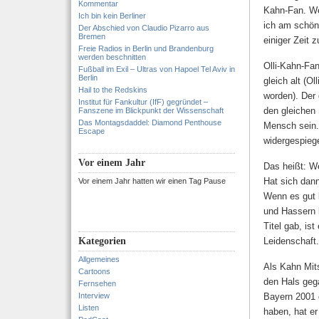
Kommentar
Kahn-Fan. We
Ich bin kein Berliner
ich am schön
Der Abschied von Claudio Pizarro aus
Bremen
einiger Zeit
Freie Radios in Berlin und Brandenburg
werden beschnitten
Olli-Kahn-Fan
Fußball im Exil – Ultras von Hapoel Tel Aviv in
Berlin
gleich alt (O
Hail to the Redskins
worden). Der
Institut für Fankultur (IfF) gegründet –
den gleichen 
Fanszene im Blickpunkt der Wissenschaft
Das Montagsdaddel: Diamond Penthouse
Mensch sein.
Escape
widergespiege
Vor einem Jahr
Das heißt: We
Hat sich dan
Vor einem Jahr hatten wir einen Tag Pause
Wenn es gut l
und Hassern 
Titel gab, is
Kategorien
Leidenschaft.
Allgemeines
Als Kahn Mits
Cartoons
den Hals gega
Fernsehen
Interview
Bayern 2001 
Listen
haben, hat e