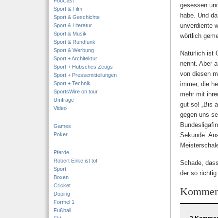
PodCast
gesessen und
Sport & Film
habe. Und dan
Sport & Geschichte
unverdiente w
Sport & Literatur
Sport & Musik
wörtlich geme
Sport & Rundfunk
Sport & Werbung
Natürlich ist
Sport + Architektur
nennt. Aber a
Sport + Hübsches Zeugs
von diesen m
Sport + Pressemitteilungen
Sport + Technik
immer, die he
SportsWire on tour
mehr mit ihre
Umfrage
gut so! „Bis 
Video
gegen uns sei
Bundesligafin
Games
Poker
Sekunde. Ans
Meisterschal
Pferde
Robert Enke ist tot
Schade, dass 
Sport
der so richti
Boxen
Cricket
Kommen
Doping
Formel 1
Fußball