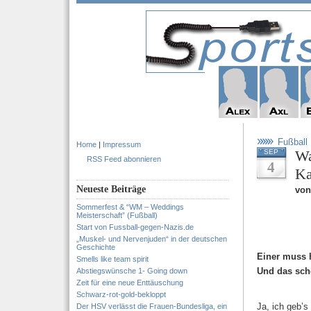
Fußball
Home
|
Impressum
Wa
SEP
RSS Feed abonnieren
4
Ka
Neueste Beiträge
von
Sommerfest & “WM – Weddings
Meisterschaft” (Fußball)
Start von Fussball-gegen-Nazis.de
„Muskel- und Nervenjuden“ in der deutschen
Geschichte
Einer muss h
Smells like team spirit
Und das sch
Abstiegswünsche 1- Going down
Zeit für eine neue Enttäuschung
Schwarz-rot-gold-bekloppt
Ja, ich geb’s
Der HSV verlässt die Frauen-Bundesliga, ein