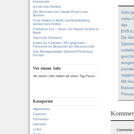
Kommentar
Ich bin kein Berliner
Der Abschied von Claudio Pizarro aus
Sehr ge
Bremen
vielen 
Freie Radios in Berlin und Brandenburg
werden beschnitten
das
Fußball im Exil – Ultras von Hapoel Tel Aviv in
BVB-Log
Berlin
Die Ver
Hail to the Redskins
Institut für Fankultur (IfF) gegründet –
Sponso
Fanszene im Blickpunkt der Wissenschaft
vorbeha
Das Montagsdaddel: Diamond Penthouse
Escape
geschlo
ausgew
Vor einem Jahr
journal
redakti
Vor einem Jahr hatten wir einen Tag Pause
Mit fre
Boruss
Presse-
Kategorien
Allgemeines
Kommen
Cartoons
Fernsehen
Interview
Listen
Comments a