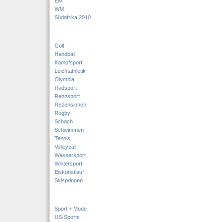
EM
WM
Südafrika 2010
Golf
Handball
Kampfsport
Leichtathletik
Olympia
Radsport
Rennsport
Rezensionen
Rugby
Schach
Schwimmen
Tennis
Volleyball
Wassersport
Wintersport
Eiskunstlauf
Skispringen
Sport + Mode
US-Sports