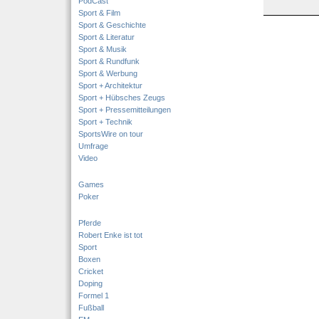
PodCast
Sport & Film
Sport & Geschichte
Sport & Literatur
Sport & Musik
Sport & Rundfunk
Sport & Werbung
Sport + Architektur
Sport + Hübsches Zeugs
Sport + Pressemitteilungen
Sport + Technik
SportsWire on tour
Umfrage
Video
Games
Poker
Pferde
Robert Enke ist tot
Sport
Boxen
Cricket
Doping
Formel 1
Fußball