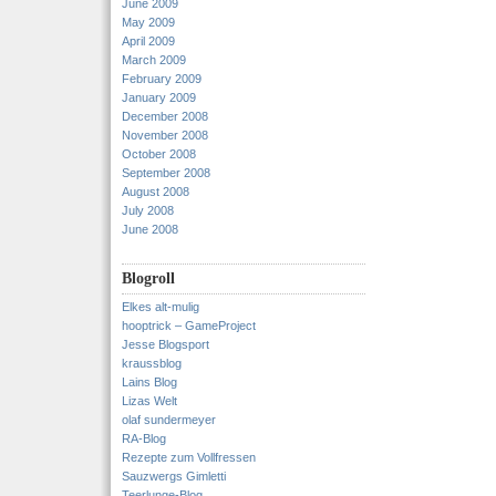
June 2009
May 2009
April 2009
March 2009
February 2009
January 2009
December 2008
November 2008
October 2008
September 2008
August 2008
July 2008
June 2008
Blogroll
Elkes alt-mulig
hooptrick – GameProject
Jesse Blogsport
kraussblog
Lains Blog
Lizas Welt
olaf sundermeyer
RA-Blog
Rezepte zum Vollfressen
Sauzwergs Gimletti
Teerlunge-Blog