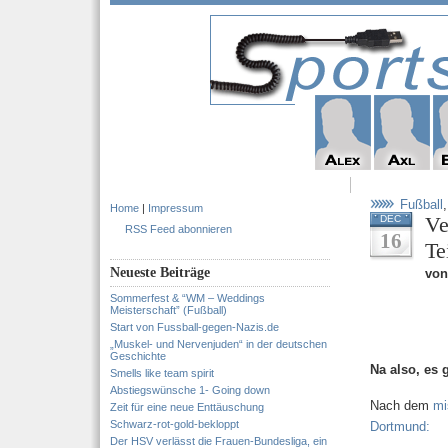
Fußball
Home
|
Impressum
Ve
DEC
RSS Feed abonnieren
16
Te
Neueste Beiträge
von
Sommerfest & “WM – Weddings
Meisterschaft” (Fußball)
Start von Fussball-gegen-Nazis.de
„Muskel- und Nervenjuden“ in der deutschen
Geschichte
Na also, es
Smells like team spirit
Abstiegswünsche 1- Going down
Nach dem
mi
Zeit für eine neue Enttäuschung
Schwarz-rot-gold-bekloppt
Dortmund:
Der HSV verlässt die Frauen-Bundesliga, ein