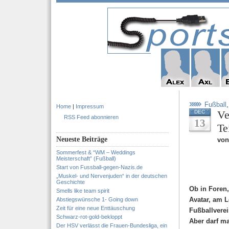
Fußball
Home
|
Impressum
Ve
DEC
RSS Feed abonnieren
13
Te
Neueste Beiträge
von
Sommerfest & “WM – Weddings
Meisterschaft” (Fußball)
Start von Fussball-gegen-Nazis.de
„Muskel- und Nervenjuden“ in der deutschen
Geschichte
Ob in Foren
Smells like team spirit
Avatar, am L
Abstiegswünsche 1- Going down
Zeit für eine neue Enttäuschung
Fußballverei
Schwarz-rot-gold-bekloppt
Aber darf m
Der HSV verlässt die Frauen-Bundesliga, ein