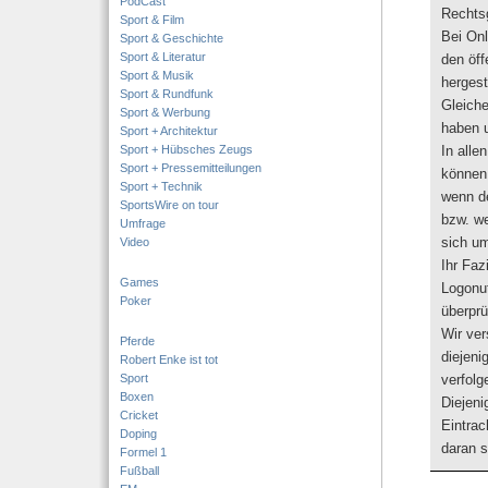
PodCast
Rechtsg
Sport & Film
Bei Onl
Sport & Geschichte
Sport & Literatur
den öff
Sport & Musik
hergest
Sport & Rundfunk
Gleiche
Sport & Werbung
haben u
Sport + Architektur
Sport + Hübsches Zeugs
In alle
Sport + Pressemitteilungen
können
Sport + Technik
wenn d
SportsWire on tour
bzw. we
Umfrage
sich um
Video
Ihr Faz
Games
Logonu
Poker
überprü
Wir ver
Pferde
diejeni
Robert Enke ist tot
Sport
verfolg
Boxen
Diejeni
Cricket
Eintrac
Doping
daran s
Formel 1
Fußball