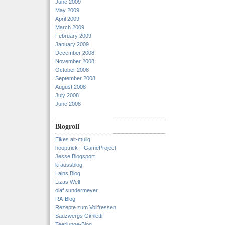
June 2009
May 2009
April 2009
March 2009
February 2009
January 2009
December 2008
November 2008
October 2008
September 2008
August 2008
July 2008
June 2008
Blogroll
Elkes alt-mulig
hooptrick – GameProject
Jesse Blogsport
kraussblog
Lains Blog
Lizas Welt
olaf sundermeyer
RA-Blog
Rezepte zum Vollfressen
Sauzwergs Gimletti
Teerlunge-Blog