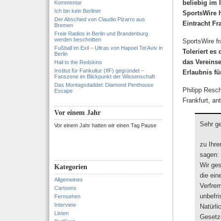
beliebig im 
Kommentar
Ich bin kein Berliner
SportsWire h
Der Abschied von Claudio Pizarro aus
Eintracht Fr
Bremen
Freie Radios in Berlin und Brandenburg
werden beschnitten
SportsWire fr
Fußball im Exil – Ultras von Hapoel Tel Aviv in
Toleriert es
Berlin
das Vereins
Hail to the Redskins
Institut für Fankultur (IfF) gegründet –
Erlaubnis f
Fanszene im Blickpunkt der Wissenschaft
Das Montagsdaddel: Diamond Penthouse
Philipp Resch
Escape
Frankfurt, an
Vor einem Jahr
Sehr ge
Vor einem Jahr hatten wir einen Tag Pause
zu Ihre
sagen:
Wir ges
Kategorien
die ein
Allgemeines
Verfrem
Cartoons
unbefri
Fernsehen
Interview
Natürli
Listen
Gesetze