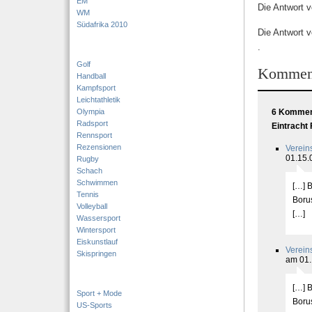
EM
Die Antwort 
WM
Südafrika 2010
Die Antwort 
.
Golf
Kommen
Handball
Kampfsport
Leichtathletik
Olympia
6 Komment
Radsport
Eintracht 
Rennsport
Rezensionen
Verein
01.15.
Rugby
Schach
Schwimmen
[…] B
Tennis
Boru
Volleyball
[…]
Wassersport
Wintersport
Eiskunstlauf
Verein
Skispringen
am 01.
[…] B
Sport + Mode
Boru
US-Sports