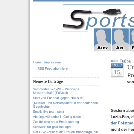
Fußball
Home
|
Impressum
Ur
JUL
RSS Feed abonnieren
15
Po
Neueste Beiträge
von
Sommerfest & “WM – Weddings
Meisterschaft” (Fußball)
Start von Fussball-gegen-Nazis.de
„Muskel- und Nervenjuden“ in der deutschen
Geschichte
Gestern abe
Smells like team spirit
Lazio-Fan, 
Abstiegswünsche 1- Going down
Zeit für eine neue Enttäuschung
der Polstrad
Schwarz-rot-gold-bekloppt
nicht der Fo
Der HSV verlässt die Frauen-Bundesliga, ein