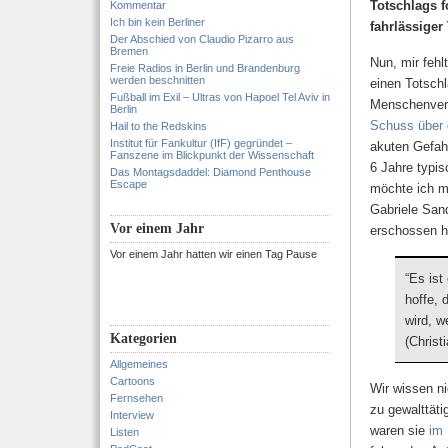
Totschlags f
Kommentar
Ich bin kein Berliner
fahrlässiger
Der Abschied von Claudio Pizarro aus
Bremen
Nun, mir feh
Freie Radios in Berlin und Brandenburg
werden beschnitten
einen Totsch
Fußball im Exil – Ultras von Hapoel Tel Aviv in
Menschenvers
Berlin
Schuss über 
Hail to the Redskins
Institut für Fankultur (IfF) gegründet –
akuten Gefahr
Fanszene im Blickpunkt der Wissenschaft
6 Jahre typi
Das Montagsdaddel: Diamond Penthouse
Escape
möchte ich mi
Gabriele Sand
Vor einem Jahr
erschossen h
Vor einem Jahr hatten wir einen Tag Pause
“Es ist
hoffe, 
wird, w
Kategorien
(Christ
Allgemeines
Cartoons
Wir wissen ni
Fernsehen
zu gewalttät
Interview
waren sie
im
Listen