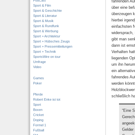
PodCast
fahrenden Aut
Sport & Film
über eine be
Sport & Geschichte
überzeugen k
Sport & Literatur
hierbei irge
Sport & Musik
Sport & Rundfunk
einfachsten 
Sport & Werbung
widersprach,
Sport + Architektur
gibt man senk
Sport + Hübsches Zeugs
dann ist erns
Sport + Pressemitteilungen
Verhalten ha
Sport + Technik
SportsWire on tour
liegenden Op
Umfrage
um ihn herum 
Video
ein alternati
fahrendes Au
Games
werden könnte
Poker
Holzblockwer
Pferde
schließlich h
Robert Enke ist tot
Sport
Boxen
“Eine S
Cricket
Gerecht
Doping
angeeke
Formel 1
Gelder 
Fußball