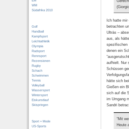
EM
Gerecht
WM
(Giorgi
Südafrika 2010
Ich hatte mir
betrachten un
Golf
Handball
Ultràs – abse
Kampfsport
aus, als hätt
Leichtathletik
spezifischen 
Olympia
denen ein Sc
Radsport
Rennsport
“ausgerutscht
Rezensionen
aufhielt. Nur
Rugby
Schüssen gena
Schach
Verfolgungsf
Schwimmen
Tennis
hätte sich be
Volleyball
Gießen ein Bl
Wassersport
sich auf die 
Wintersport
im Umgang mit
Eiskunstlauf
Sandri betrac
Skispringen
“Mit w
Sport + Mode
Heute 
US-Sports