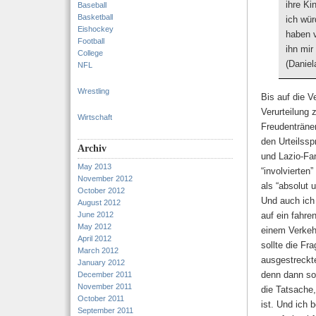
ihre Ki
Baseball
Basketball
ich wür
Eishockey
haben v
Football
ihn mir
College
(Daniel
NFL
Wrestling
Bis auf die V
Verurteilung 
Wirtschaft
Freudenträne
den Urteilss
Archiv
und Lazio-Fan
May 2013
“involvierten
November 2012
als “absolut 
October 2012
Und auch ich
August 2012
June 2012
auf ein fahre
May 2012
einem Verkeh
April 2012
sollte die Fr
March 2012
ausgestreckt
January 2012
denn dann so
December 2011
November 2011
die Tatsache,
October 2011
ist. Und ich 
September 2011