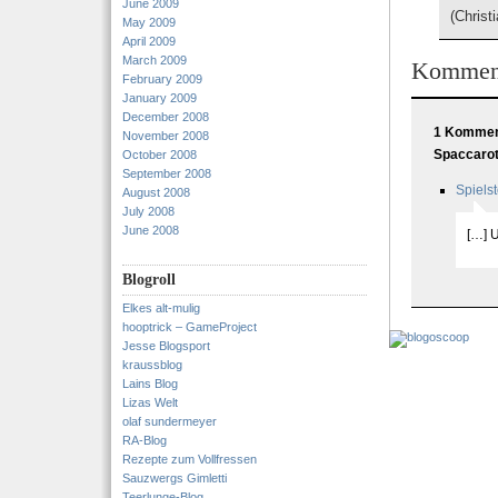
June 2009
(Christ
May 2009
April 2009
March 2009
Kommen
February 2009
January 2009
December 2008
1 Kommenta
November 2008
Spaccarot
October 2008
September 2008
Spielst
August 2008
July 2008
June 2008
[…] U
Blogroll
Elkes alt-mulig
hooptrick – GameProject
Jesse Blogsport
kraussblog
Lains Blog
Lizas Welt
olaf sundermeyer
RA-Blog
Rezepte zum Vollfressen
Sauzwergs Gimletti
Teerlunge-Blog