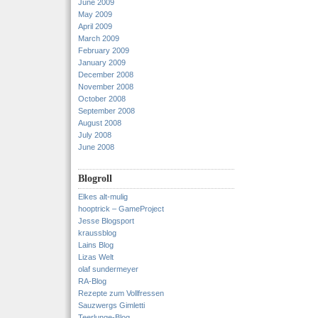
June 2009
May 2009
April 2009
March 2009
February 2009
January 2009
December 2008
November 2008
October 2008
September 2008
August 2008
July 2008
June 2008
Blogroll
Elkes alt-mulig
hooptrick – GameProject
Jesse Blogsport
kraussblog
Lains Blog
Lizas Welt
olaf sundermeyer
RA-Blog
Rezepte zum Vollfressen
Sauzwergs Gimletti
Teerlunge-Blog