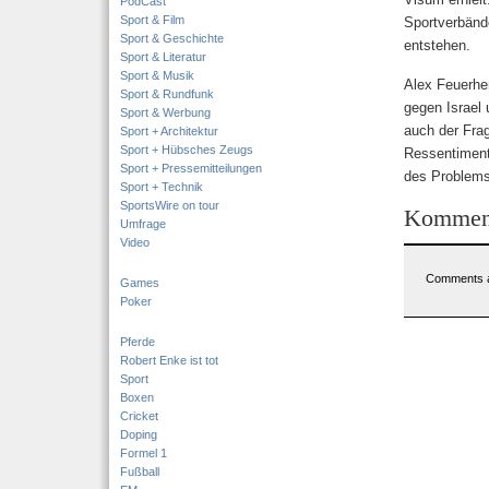
PodCast
Sport & Film
Sportverbände
Sport & Geschichte
entstehen.
Sport & Literatur
Sport & Musik
Alex Feuerher
Sport & Rundfunk
gegen Israel 
Sport & Werbung
auch der Frag
Sport + Architektur
Sport + Hübsches Zeugs
Ressentiments
Sport + Pressemitteilungen
des Problems 
Sport + Technik
SportsWire on tour
Kommen
Umfrage
Video
Comments a
Games
Poker
Pferde
Robert Enke ist tot
Sport
Boxen
Cricket
Doping
Formel 1
Fußball