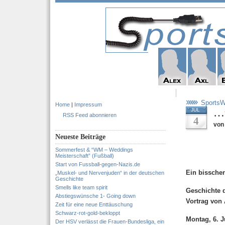
SportsWi
Home
|
Impressum
…u
JUL
RSS Feed abonnieren
4
von
Neueste Beiträge
Sommerfest & “WM – Weddings
Meisterschaft” (Fußball)
Start von Fussball-gegen-Nazis.de
Ein bissche
„Muskel- und Nervenjuden“ in der deutschen
Geschichte
Smells like team spirit
Geschichte d
Abstiegswünsche 1- Going down
Vortrag von 
Zeit für eine neue Enttäuschung
Schwarz-rot-gold-bekloppt
Montag, 6. J
Der HSV verlässt die Frauen-Bundesliga, ein