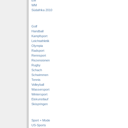
EM
WM
Südafrika 2010
Golf
Handball
Kampfsport
Leichtathletik
Olympia
Radsport
Rennsport
Rezensionen
Rugby
Schach
Schwimmen
Tennis
Volleyball
Wassersport
Wintersport
Eiskunstlauf
Skispringen
Sport + Mode
US-Sports