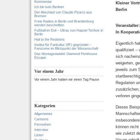
Kommentar
Kleiner Vor
Ich bin kein Berliner
Berlin
Der Abschied von Claudio Pizarro aus
Bremen
Freie Radios in Berlin und Brandenburg
werden beschnitten
Veranstalter
Fußball im Exil – Ultras von Hapoel Tel Aviv in
In Kooperat
Berlin
Hail to the Redskins
Eigentlich ha
Institut für Fankultur (IfF) gegründet –
Fanszene im Blickpunkt der Wissenschaft
qualifiziert 
Das Montagsdaddel: Diamond Penthouse
sich nachein
Escape
weigerten, ge
jeweils zum S
Vor einem Jahr
startberechti
Vor einem Jahr hatten wir einen Tag Pause
Regularien un
zusätzlichen,
verloren gin
Kategorien
Dieses Beispi
Mannschaften
Allgemeines
Cartoons
insbesondere
Fernsehen
können nicht 
Interview
wie zuletzt d
Listen
Visum erhiel