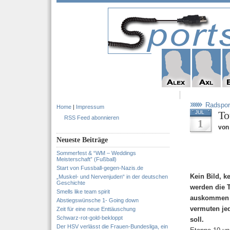
Radspor
Home
|
Impressum
To
JUL
RSS Feed abonnieren
1
von 
Neueste Beiträge
Sommerfest & “WM – Weddings
Meisterschaft” (Fußball)
Start von Fussball-gegen-Nazis.de
Kein Bild, k
„Muskel- und Nervenjuden“ in der deutschen
Geschichte
werden die 
Smells like team spirit
auskommen m
Abstiegswünsche 1- Going down
vermuten je
Zeit für eine neue Enttäuschung
Schwarz-rot-gold-bekloppt
soll.
Der HSV verlässt die Frauen-Bundesliga, ein