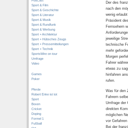
PodCast
Der des fran
Sport & Film
nach den mög
Sport & Geschichte
wenig erlaub
Sport & Literatur
Sport & Musik
Präsident de
Sport & Rundfunk
Fernsehern w
Sport & Werbung
Anforderungen
Sport + Architektur
jeweilige Str
Sport + Hübsches Zeugs
Sport + Pressemitteilungen
technische Fo
Sport + Technik
mehr geforde
SportsWire on tour
Morgen perfek
Umfrage
Fahrer währe
Video
etwas zu sag
Games
hinfahren ans
Poker
rufen.
Pferde
Was für den 
Robert Enke ist tot
Fahrern selbe
Sport
Umfrage der 
Boxen
direkten Kom
Cricket
Doping
möglichen Neu
Formel 1
vor Gefahren
Fußball
Bei der franz