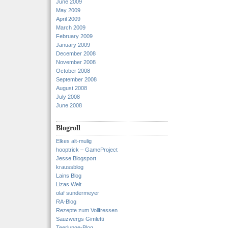
June 2009
May 2009
April 2009
March 2009
February 2009
January 2009
December 2008
November 2008
October 2008
September 2008
August 2008
July 2008
June 2008
Blogroll
Elkes alt-mulig
hooptrick – GameProject
Jesse Blogsport
kraussblog
Lains Blog
Lizas Welt
olaf sundermeyer
RA-Blog
Rezepte zum Vollfressen
Sauzwergs Gimletti
Teerlunge-Blog