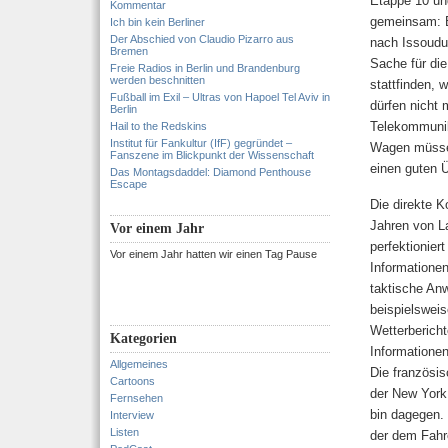
Etappe 10 und
Kommentar
gemeinsam: B
Ich bin kein Berliner
Der Abschied von Claudio Pizarro aus
nach Issoudun
Bremen
Sache für die
Freie Radios in Berlin und Brandenburg
werden beschnitten
stattfinden, 
Fußball im Exil – Ultras von Hapoel Tel Aviv in
dürfen nicht 
Berlin
Telekommunik
Hail to the Redskins
Institut für Fankultur (IfF) gegründet –
Wagen müsse
Fanszene im Blickpunkt der Wissenschaft
einen guten Ü
Das Montagsdaddel: Diamond Penthouse
Escape
Die direkte 
Jahren von L
Vor einem Jahr
perfektioniert
Vor einem Jahr hatten wir einen Tag Pause
Informatione
taktische Anw
beispielswei
Wetterbericht
Kategorien
Informationen
Allgemeines
Die französi
Cartoons
der New York
Fernsehen
bin dagegen.
Interview
Listen
der dem Fahre