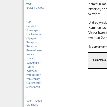
EM
Kommunikatio
WM
Südafrika 2010
hinterher, er
vermisst.
Golf
Und so werd
Handball
Kommunikatio
Kampfsport
Verbot halten
Leichtathletik
wie man Send
Olympia
Radsport
Kommen
Rennsport
Rezensionen
Rugby
Schach
Comments a
Schwimmen
Tennis
Volleyball
Wassersport
Wintersport
Eiskunstlauf
Skispringen
Sport + Mode
US-Sports