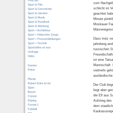
PodCast
zum Nachgebe
Sport & Film
schlicht im V
Sport & Geschichte
Sport & Literatur
geachtet hab
Sport & Musik
Minute pünktl
Sport & Rundfunk
Moskauer Fan
Sport & Werbung
Märzereigniss
Sport + Architektur
Sport + Hübsches Zeugs
Dass trotz v
Sport + Pressemitteilungen
Sport + Technik
jahrelang and
SportsWire on tour
russischen S
Umfrage
Freundschafts
Video
ist eine Tats
Mannschaft. D
Games
Poker
vielmehr gehö
ausländische
Pferde
Robert Enke ist tot
Der Club bege
Sport
liegt aber ge
Boxen
die Elf aus 
Cricket
Aufstieg des 
Doping
Formel 1
dem staatlich
Fußball
Kaukasusrepu