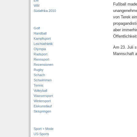
EM
Fußball made
WM
unangenehme 
Südafrika 2010
von Terek einz
propagandist
Golf
aber immerhin
Handball
Öffentlichkei
Kampfsport
Leichtathletik
Am 23. Juli s
Olympia
Mannschaft a
Radsport
Rennsport
Rezensionen
Rugby
Schach
Schwimmen
Tennis
Volleyball
Wassersport
Wintersport
Eiskunstlauf
Skispringen
Sport + Mode
US-Sports