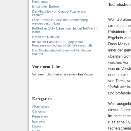
Kommentar
Tschetscheni
Ich bin kein Berliner
Der Abschied von Claudio Pizarro aus
Bremen
Weil die alte
Freie Radios in Berlin und Brandenburg
werden beschnitten
die russisch
Fußball im Exil – Ultras von Hapoel Tel Aviv in
Präsidenten 
Berlin
Hail to the Redskins
Ergebnis ausb
Institut für Fankultur (IfF) gegründet –
Dass Moskau 
Fanszene im Blickpunkt der Wissenschaft
einer der gä
Das Montagsdaddel: Diamond Penthouse
Escape
übelsten Sch
welches von H
Vor einem Jahr
was im Vorste
Vor einem Jahr hatten wir einen Tag Pause
doch zu weit.
von Terek, vo
Vorfall war l
und professio
Kategorien
Weit ausgiebi
Allgemeines
diesen Jahre
Cartoons
im heimischen
Fernsehen
Interview
russische Hym
Listen
tschetschenis