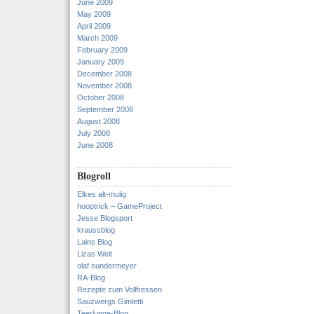
June 2009
May 2009
April 2009
March 2009
February 2009
January 2009
December 2008
November 2008
October 2008
September 2008
August 2008
July 2008
June 2008
Blogroll
Elkes alt-mulig
hooptrick – GameProject
Jesse Blogsport
kraussblog
Lains Blog
Lizas Welt
olaf sundermeyer
RA-Blog
Rezepte zum Vollfressen
Sauzwergs Gimletti
Teerlunge-Blog