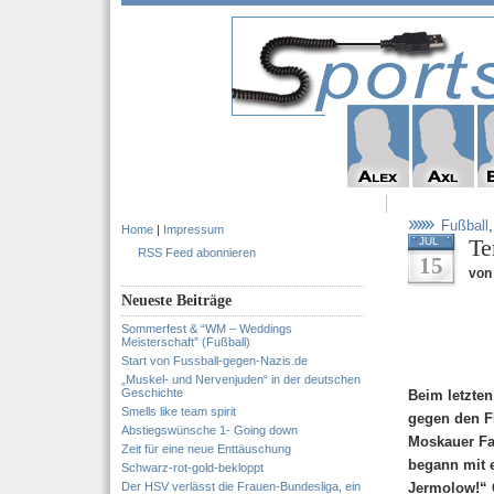
Fußball
Home
|
Impressum
Te
JUL
RSS Feed abonnieren
15
von
Neueste Beiträge
Sommerfest & “WM – Weddings
Meisterschaft” (Fußball)
Start von Fussball-gegen-Nazis.de
„Muskel- und Nervenjuden“ in der deutschen
Geschichte
Beim letzten
Smells like team spirit
gegen den FK
Abstiegswünsche 1- Going down
Moskauer Fa
Zeit für eine neue Enttäuschung
begann mit 
Schwarz-rot-gold-bekloppt
Der HSV verlässt die Frauen-Bundesliga, ein
Jermolow!“ 