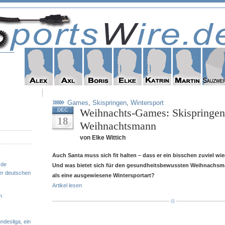
Games
,
Skispringen
,
Wintersport
Weihnachts-Games: Skispringen
DEC
18
Weihnachtsmann
von Elke Wittich
Auch Santa muss sich fit halten – dass er ein bisschen zuviel w
.de
Und was bietet sich für den gesundheitsbewussten Weihnachsm
er deutschen
als eine ausgewiesene Wintersportart?
Artikel lesen
n
ndesliga, ein