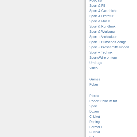
PodCast
Sport & Film
Sport & Geschichte
Sport & Literatur
Sport & Musik
Sport & Rundfunk
Sport & Werbung
Sport + Architektur
Sport + Hübsches Zeugs
Sport + Pressemitteilungen
Sport + Technik
SportsWire on tour
Umfrage
Video
Games
Poker
Pferde
Robert Enke ist tot
Sport
Boxen
Cricket
Doping
Formel 1
Fußball