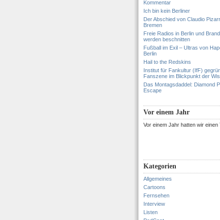
Kommentar
Ich bin kein Berliner
Der Abschied von Claudio Pizar
Bremen
Freie Radios in Berlin und Bran
werden beschnitten
Fußball im Exil – Ultras von Hapo
Berlin
Hail to the Redskins
Institut für Fankultur (IfF) gegrü
Fanszene im Blickpunkt der Wi
Das Montagsdaddel: Diamond 
Escape
Vor einem Jahr
Vor einem Jahr hatten wir eine
Kategorien
Allgemeines
Cartoons
Fernsehen
Interview
Listen