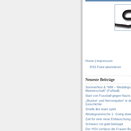
Home
|
Impressum
RSS Feed abonnieren
Neueste Beiträge
Sommerfest & “WM – Weddings
Meisterschaft” (Fußball)
Start von Fussball-gegen-Nazis
„Muskel- und Nervenjuden“ in d
Geschichte
Smells like team spirit
Abstiegswünsche 1- Going dow
Zeit für eine neue Enttäuschung
Schwarz-rot-gold-bekloppt
Der HSV verlässt die Frauen-Bu