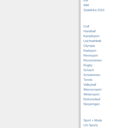
EM
WM
Südafrika 2010
Golf
Handball
Kampfsport
Leichtathletik
Olympia
Radsport
Rennsport
Rezensionen
Rugby
Schach
Schwimmen
Tennis
Volleyball
Wassersport
Wintersport
Eiskunstlauf
Skispringen
Sport + Mode
US-Sports