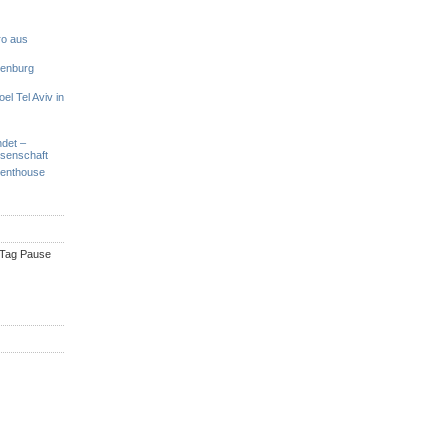
ro aus
denburg
el Tel Aviv in
ndet –
ssenschaft
Penthouse
n Tag Pause