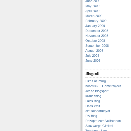
June 2009
May 2009
April 2009
March 2009
February 2009
January 2009
December 2008
November 2008
October 2008
September 2008
August 2008
July 2008
June 2008
Blogroll
Elkes alt-mulig
hooptrick – GameProject
Jesse Blogsport
kraussblog
Lains Blog
Lizas Welt
olaf sundermeyer
RA-Blog
Rezepte zum Vollfressen
Sauzwergs Gimletti
Teerlunge-Blog