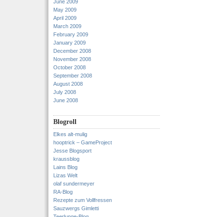
June 2009
May 2009
April 2009
March 2009
February 2009
January 2009
December 2008
November 2008
October 2008
September 2008
August 2008
July 2008
June 2008
Blogroll
Elkes alt-mulig
hooptrick – GameProject
Jesse Blogsport
kraussblog
Lains Blog
Lizas Welt
olaf sundermeyer
RA-Blog
Rezepte zum Vollfressen
Sauzwergs Gimletti
Teerlunge-Blog