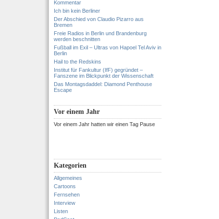
Kommentar
Ich bin kein Berliner
Der Abschied von Claudio Pizarro aus
Bremen
Freie Radios in Berlin und Brandenburg
werden beschnitten
Fußball im Exil – Ultras von Hapoel Tel Aviv in
Berlin
Hail to the Redskins
Institut für Fankultur (IfF) gegründet –
Fanszene im Blickpunkt der Wissenschaft
Das Montagsdaddel: Diamond Penthouse
Escape
Vor einem Jahr
Vor einem Jahr hatten wir einen Tag Pause
Kategorien
Allgemeines
Cartoons
Fernsehen
Interview
Listen