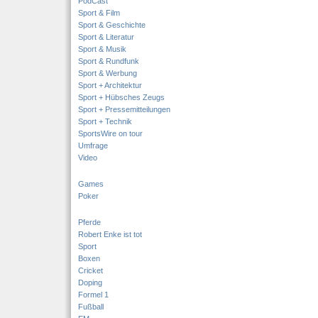
PodCast
Sport & Film
Sport & Geschichte
Sport & Literatur
Sport & Musik
Sport & Rundfunk
Sport & Werbung
Sport + Architektur
Sport + Hübsches Zeugs
Sport + Pressemitteilungen
Sport + Technik
SportsWire on tour
Umfrage
Video
Games
Poker
Pferde
Robert Enke ist tot
Sport
Boxen
Cricket
Doping
Formel 1
Fußball