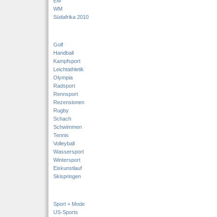
EM
WM
Südafrika 2010
Golf
Handball
Kampfsport
Leichtathletik
Olympia
Radsport
Rennsport
Rezensionen
Rugby
Schach
Schwimmen
Tennis
Volleyball
Wassersport
Wintersport
Eiskunstlauf
Skispringen
Sport + Mode
US-Sports