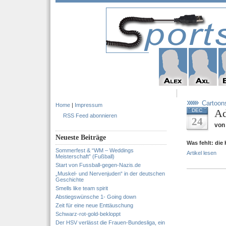
Cartoon
Home
|
Impressum
Ad
DEC
RSS Feed abonnieren
24
von
Neueste Beiträge
Was fehlt: die
Sommerfest & “WM – Weddings
Artikel lesen
Meisterschaft” (Fußball)
Start von Fussball-gegen-Nazis.de
„Muskel- und Nervenjuden“ in der deutschen
Geschichte
Smells like team spirit
Abstiegswünsche 1- Going down
Zeit für eine neue Enttäuschung
Schwarz-rot-gold-bekloppt
Der HSV verlässt die Frauen-Bundesliga, ein