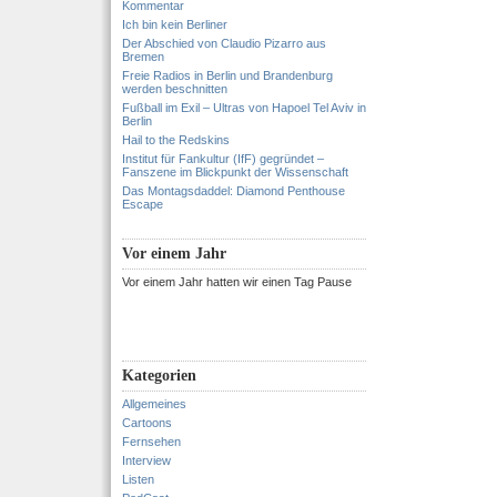
Kommentar
Ich bin kein Berliner
Der Abschied von Claudio Pizarro aus
Bremen
Freie Radios in Berlin und Brandenburg
werden beschnitten
Fußball im Exil – Ultras von Hapoel Tel Aviv in
Berlin
Hail to the Redskins
Institut für Fankultur (IfF) gegründet –
Fanszene im Blickpunkt der Wissenschaft
Das Montagsdaddel: Diamond Penthouse
Escape
Vor einem Jahr
Vor einem Jahr hatten wir einen Tag Pause
Kategorien
Allgemeines
Cartoons
Fernsehen
Interview
Listen