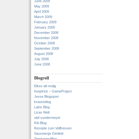
June 2009
May 2009
April 2009
March 2009
February 2009
January 2009
December 2008
November 2008
October 2008
September 2008
August 2008
July 2008
June 2008
Blogroll
Elkes alt-mulig
hooptrick – GameProject
Jesse Blogsport
kraussblog
Lains Blog
Lizas Welt
olaf sundermeyer
RA-Blog
Rezepte zum Vollfressen
Sauzwergs Gimletti
Teerlunge-Blog