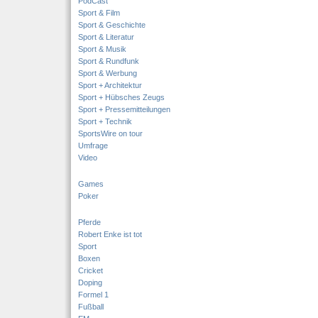
PodCast
Sport & Film
Sport & Geschichte
Sport & Literatur
Sport & Musik
Sport & Rundfunk
Sport & Werbung
Sport + Architektur
Sport + Hübsches Zeugs
Sport + Pressemitteilungen
Sport + Technik
SportsWire on tour
Umfrage
Video
Games
Poker
Pferde
Robert Enke ist tot
Sport
Boxen
Cricket
Doping
Formel 1
Fußball