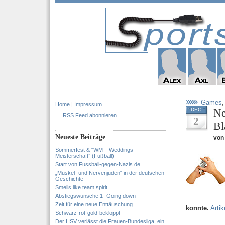
Games
Home
|
Impressum
Ne
DEC
RSS Feed abonnieren
2
Bl
Neueste Beiträge
von 
Sommerfest & “WM – Weddings
Meisterschaft” (Fußball)
Start von Fussball-gegen-Nazis.de
„Muskel- und Nervenjuden“ in der deutschen
Geschichte
Smells like team spirit
Abstiegswünsche 1- Going down
Zeit für eine neue Enttäuschung
konnte.
Artik
Schwarz-rot-gold-bekloppt
Der HSV verlässt die Frauen-Bundesliga, ein