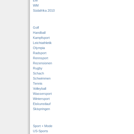
EM
WM
Südafrika 2010
Golf
Handball
Kampfsport
Leichtathletik
Olympia
Radsport
Rennsport
Rezensionen
Rugby
Schach
Schwimmen
Tennis
Volleyball
Wassersport
Wintersport
Eiskunstlauf
Skispringen
Sport + Mode
US-Sports