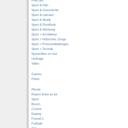
PodCast
Sport & Film
Sport & Geschichte
Sport & Literatur
Sport & Musik
Sport & Rundfunk
Sport & Werbung
Sport + Architektur
Sport + Hübsches Zeugs
Sport + Pressemitteilungen
Sport + Technik
SportsWire on tour
Umfrage
Video
Games
Poker
Pferde
Robert Enke ist tot
Sport
Boxen
Cricket
Doping
Formel 1
Fußball