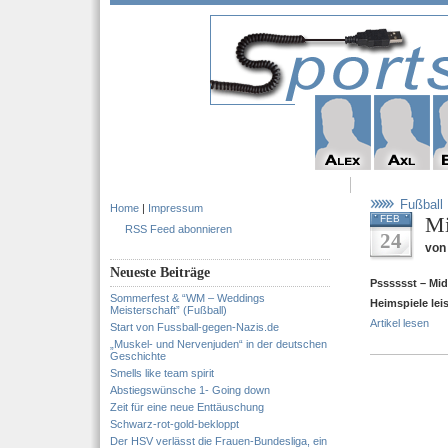
Fußball
Home
|
Impressum
Mi
FEB
RSS Feed abonnieren
24
von 
Neueste Beiträge
Psssssst – Mid
Sommerfest & “WM – Weddings
Heimspiele lei
Meisterschaft” (Fußball)
Artikel lesen
Start von Fussball-gegen-Nazis.de
„Muskel- und Nervenjuden“ in der deutschen
Geschichte
Smells like team spirit
Abstiegswünsche 1- Going down
Zeit für eine neue Enttäuschung
Schwarz-rot-gold-bekloppt
Der HSV verlässt die Frauen-Bundesliga, ein