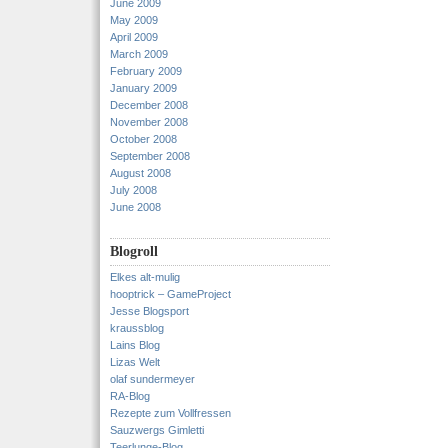
June 2009
May 2009
April 2009
March 2009
February 2009
January 2009
December 2008
November 2008
October 2008
September 2008
August 2008
July 2008
June 2008
Blogroll
Elkes alt-mulig
hooptrick – GameProject
Jesse Blogsport
kraussblog
Lains Blog
Lizas Welt
olaf sundermeyer
RA-Blog
Rezepte zum Vollfressen
Sauzwergs Gimletti
Teerlunge-Blog