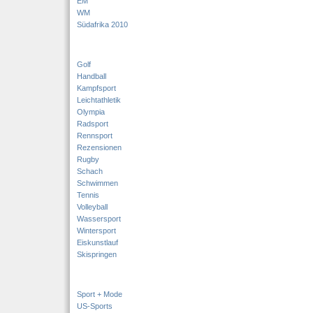
EM
WM
Südafrika 2010
Golf
Handball
Kampfsport
Leichtathletik
Olympia
Radsport
Rennsport
Rezensionen
Rugby
Schach
Schwimmen
Tennis
Volleyball
Wassersport
Wintersport
Eiskunstlauf
Skispringen
Sport + Mode
US-Sports