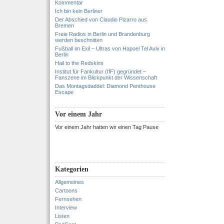
Kommentar
Ich bin kein Berliner
Der Abschied von Claudio Pizarro aus
Bremen
Freie Radios in Berlin und Brandenburg
werden beschnitten
Fußball im Exil – Ultras von Hapoel Tel Aviv in
Berlin
Hail to the Redskins
Institut für Fankultur (IfF) gegründet –
Fanszene im Blickpunkt der Wissenschaft
Das Montagsdaddel: Diamond Penthouse
Escape
Vor einem Jahr
Vor einem Jahr hatten wir einen Tag Pause
Kategorien
Allgemeines
Cartoons
Fernsehen
Interview
Listen