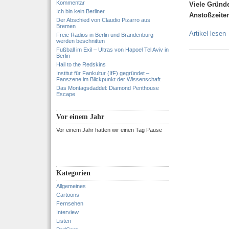
Kommentar
Viele Gründe
Ich bin kein Berliner
Anstoßzeite
Der Abschied von Claudio Pizarro aus
Bremen
Artikel lesen
Freie Radios in Berlin und Brandenburg
werden beschnitten
Fußball im Exil – Ultras von Hapoel Tel Aviv in
Berlin
Hail to the Redskins
Institut für Fankultur (IfF) gegründet –
Fanszene im Blickpunkt der Wissenschaft
Das Montagsdaddel: Diamond Penthouse
Escape
Vor einem Jahr
Vor einem Jahr hatten wir einen Tag Pause
Kategorien
Allgemeines
Cartoons
Fernsehen
Interview
Listen