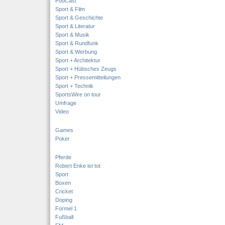
PodCast
Sport & Film
Sport & Geschichte
Sport & Literatur
Sport & Musik
Sport & Rundfunk
Sport & Werbung
Sport + Architektur
Sport + Hübsches Zeugs
Sport + Pressemitteilungen
Sport + Technik
SportsWire on tour
Umfrage
Video
Games
Poker
Pferde
Robert Enke ist tot
Sport
Boxen
Cricket
Doping
Formel 1
Fußball