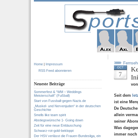
Fernseh
Home
|
Impressum
Ke
OCT
RSS Feed abonnieren
7
In
Neueste Beiträge
von
Sommerfest & “WM – Weddings
Seit dem
let
Meisterschaft” (Fußball)
Start von Fussball-gegen-Nazis.de
ist eine Men
„Muskel- und Nervenjuden“ in der deutschen
De Deutsche 
Geschichte
allein verma
Smells like team spirit
Abstiegswünsche 1- Going down
seiner Abon
Zeit für eine neue Enttäuschung
Was dagegen 
Schwarz-rot-gold-bekloppt
immer noch 
Der HSV verlässt die Frauen-Bundesliga, ein