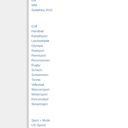
EM
WM
Südafrika 2010
Golf
Handball
Kampfsport
Leichtathletik
Olympia
Radsport
Rennsport
Rezensionen
Rugby
Schach
Schwimmen
Tennis
Volleyball
Wassersport
Wintersport
Eiskunstlauf
Skispringen
Sport + Mode
US-Sports