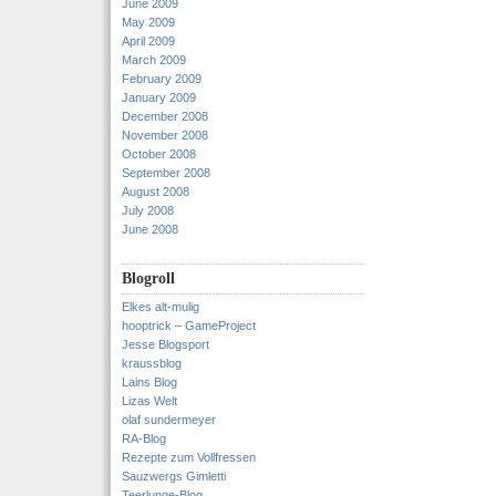
June 2009
May 2009
April 2009
March 2009
February 2009
January 2009
December 2008
November 2008
October 2008
September 2008
August 2008
July 2008
June 2008
Blogroll
Elkes alt-mulig
hooptrick – GameProject
Jesse Blogsport
kraussblog
Lains Blog
Lizas Welt
olaf sundermeyer
RA-Blog
Rezepte zum Vollfressen
Sauzwergs Gimletti
Teerlunge-Blog