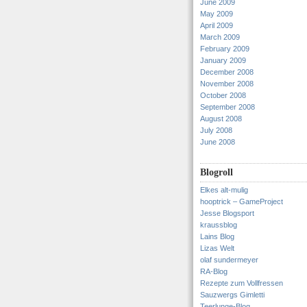
June 2009
May 2009
April 2009
March 2009
February 2009
January 2009
December 2008
November 2008
October 2008
September 2008
August 2008
July 2008
June 2008
Blogroll
Elkes alt-mulig
hooptrick – GameProject
Jesse Blogsport
kraussblog
Lains Blog
Lizas Welt
olaf sundermeyer
RA-Blog
Rezepte zum Vollfressen
Sauzwergs Gimletti
Teerlunge-Blog