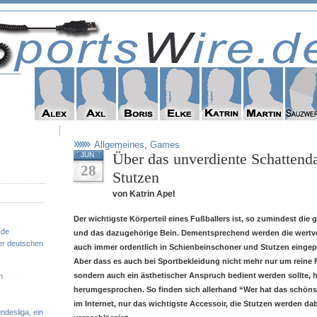
Allgemeines
,
Games
Über das unverdiente Schattenda
JUN
28
Stutzen
von Katrin Apel
Der wichtigste Körperteil eines Fußballers ist, so zumindest die
.de
und das dazugehörige Bein. Dementsprechend werden die wertvo
er deutschen
auch immer ordentlich in Schienbeinschoner und Stutzen eingep
Aber dass es auch bei Sportbekleidung nicht mehr nur um reine F
sondern auch ein ästhetischer Anspruch bedient werden sollte, 
n
herumgesprochen. So finden sich allerhand “Wer hat das schöns
im Internet, nur das wichtigste Accessoir, die Stutzen werden da
ndesliga, ein