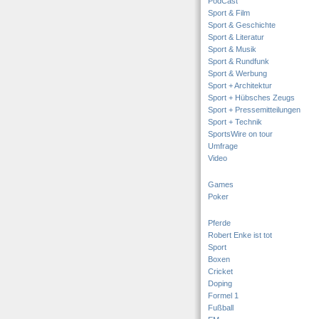
PodCast
Sport & Film
Sport & Geschichte
Sport & Literatur
Sport & Musik
Sport & Rundfunk
Sport & Werbung
Sport + Architektur
Sport + Hübsches Zeugs
Sport + Pressemitteilungen
Sport + Technik
SportsWire on tour
Umfrage
Video
Games
Poker
Pferde
Robert Enke ist tot
Sport
Boxen
Cricket
Doping
Formel 1
Fußball