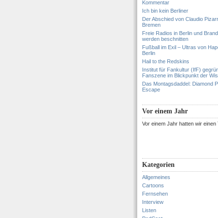
Kommentar
Ich bin kein Berliner
Der Abschied von Claudio Pizar
Bremen
Freie Radios in Berlin und Bran
werden beschnitten
Fußball im Exil – Ultras von Hapo
Berlin
Hail to the Redskins
Institut für Fankultur (IfF) gegrü
Fanszene im Blickpunkt der Wi
Das Montagsdaddel: Diamond 
Escape
Vor einem Jahr
Vor einem Jahr hatten wir eine
Kategorien
Allgemeines
Cartoons
Fernsehen
Interview
Listen