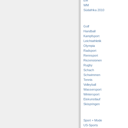
EM
WM
Südafrika 2010
Golf
Handball
Kampfsport
Leichtathletik
Olympia
Radsport
Rennsport
Rezensionen
Rugby
Schach
Schwimmen
Tennis
Volleyball
Wassersport
Wintersport
Eiskunstlauf
Skispringen
Sport + Mode
US-Sports