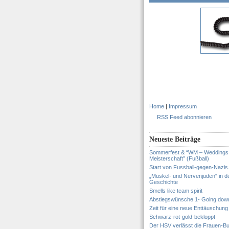
Home
|
Impressum
RSS Feed abonnieren
Neueste Beiträge
Sommerfest & “WM – Weddings
Meisterschaft” (Fußball)
Start von Fussball-gegen-Nazis
„Muskel- und Nervenjuden“ in d
Geschichte
Smells like team spirit
Abstiegswünsche 1- Going dow
Zeit für eine neue Enttäuschung
Schwarz-rot-gold-bekloppt
Der HSV verlässt die Frauen-Bu