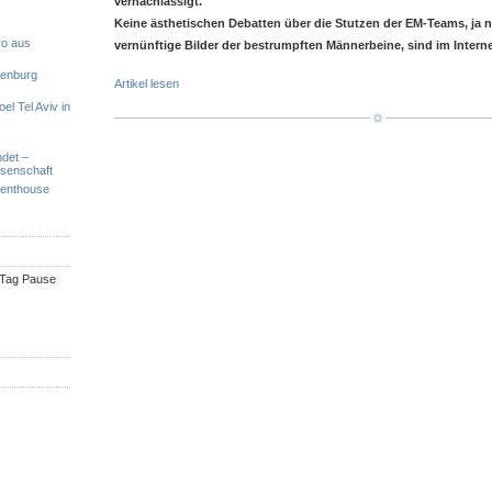
vernachlässigt.
Keine ästhetischen Debatten über die Stutzen der EM-Teams, ja ni
ro aus
vernünftige Bilder der bestrumpften Männerbeine, sind im Interne
denburg
Artikel lesen
el Tel Aviv in
ndet –
ssenschaft
Penthouse
n Tag Pause