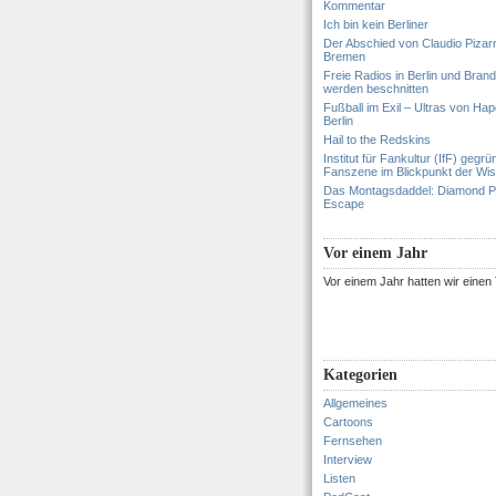
Kommentar
Ich bin kein Berliner
Der Abschied von Claudio Pizar
Bremen
Freie Radios in Berlin und Bran
werden beschnitten
Fußball im Exil – Ultras von Hapo
Berlin
Hail to the Redskins
Institut für Fankultur (IfF) gegrü
Fanszene im Blickpunkt der Wi
Das Montagsdaddel: Diamond 
Escape
Vor einem Jahr
Vor einem Jahr hatten wir eine
Kategorien
Allgemeines
Cartoons
Fernsehen
Interview
Listen