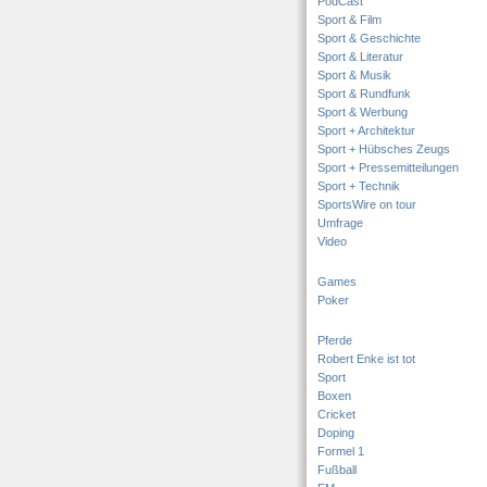
PodCast
Sport & Film
Sport & Geschichte
Sport & Literatur
Sport & Musik
Sport & Rundfunk
Sport & Werbung
Sport + Architektur
Sport + Hübsches Zeugs
Sport + Pressemitteilungen
Sport + Technik
SportsWire on tour
Umfrage
Video
Games
Poker
Pferde
Robert Enke ist tot
Sport
Boxen
Cricket
Doping
Formel 1
Fußball