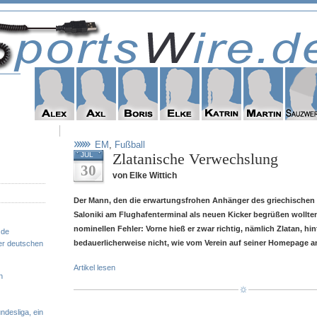
EM
,
Fußball
Zlatanische Verwechslung
JUL
30
von Elke Wittich
Der Mann, den die erwartungsfrohen Anhänger des griechischen
Saloniki am Flughafenterminal als neuen Kicker begrüßen wollten
nominellen Fehler: Vorne hieß er zwar richtig, nämlich Zlatan, hi
.de
bedauerlicherweise nicht, wie vom Verein auf seiner Homepage a
er deutschen
Artikel lesen
n
ndesliga, ein