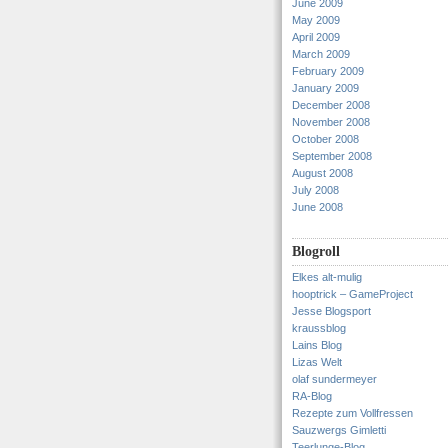
June 2009
May 2009
April 2009
March 2009
February 2009
January 2009
December 2008
November 2008
October 2008
September 2008
August 2008
July 2008
June 2008
Blogroll
Elkes alt-mulig
hooptrick – GameProject
Jesse Blogsport
kraussblog
Lains Blog
Lizas Welt
olaf sundermeyer
RA-Blog
Rezepte zum Vollfressen
Sauzwergs Gimletti
Teerlunge-Blog