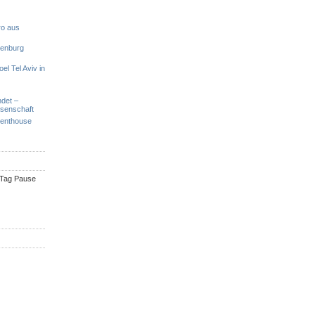
ro aus
denburg
el Tel Aviv in
ndet –
ssenschaft
Penthouse
n Tag Pause