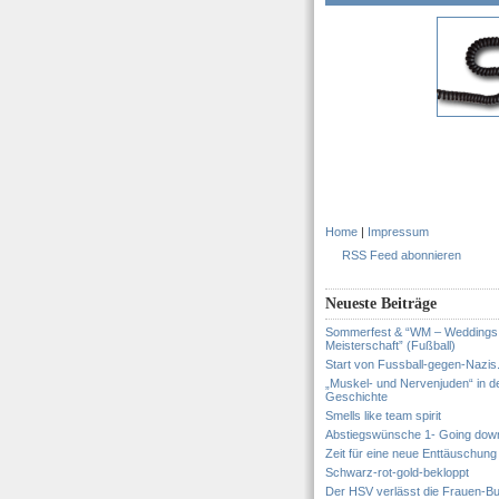
Home
|
Impressum
RSS Feed abonnieren
Neueste Beiträge
Sommerfest & “WM – Weddings
Meisterschaft” (Fußball)
Start von Fussball-gegen-Nazis
„Muskel- und Nervenjuden“ in d
Geschichte
Smells like team spirit
Abstiegswünsche 1- Going dow
Zeit für eine neue Enttäuschung
Schwarz-rot-gold-bekloppt
Der HSV verlässt die Frauen-Bu