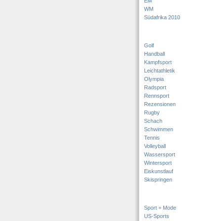
EM
WM
Südafrika 2010
Golf
Handball
Kampfsport
Leichtathletik
Olympia
Radsport
Rennsport
Rezensionen
Rugby
Schach
Schwimmen
Tennis
Volleyball
Wassersport
Wintersport
Eiskunstlauf
Skispringen
Sport + Mode
US-Sports