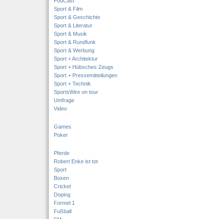
PodCast
Sport & Film
Sport & Geschichte
Sport & Literatur
Sport & Musik
Sport & Rundfunk
Sport & Werbung
Sport + Architektur
Sport + Hübsches Zeugs
Sport + Pressemitteilungen
Sport + Technik
SportsWire on tour
Umfrage
Video
Games
Poker
Pferde
Robert Enke ist tot
Sport
Boxen
Cricket
Doping
Formel 1
Fußball