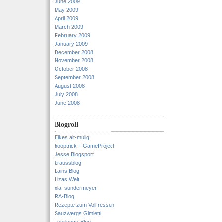
June 2009
May 2009
April 2009
March 2009
February 2009
January 2009
December 2008
November 2008
October 2008
September 2008
August 2008
July 2008
June 2008
Blogroll
Elkes alt-mulig
hooptrick – GameProject
Jesse Blogsport
kraussblog
Lains Blog
Lizas Welt
olaf sundermeyer
RA-Blog
Rezepte zum Vollfressen
Sauzwergs Gimletti
Teerlunge-Blog