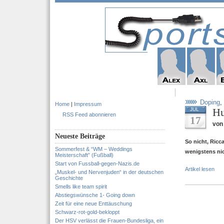
Doping
,
Home
|
Impressum
Hu
JUL
RSS Feed abonnieren
17
von 
Neueste Beiträge
So nicht, Ricc
Sommerfest & “WM – Weddings
wenigstens nic
Meisterschaft” (Fußball)
Start von Fussball-gegen-Nazis.de
Artikel lesen
„Muskel- und Nervenjuden“ in der deutschen
Geschichte
Smells like team spirit
Abstiegswünsche 1- Going down
Zeit für eine neue Enttäuschung
Schwarz-rot-gold-bekloppt
Der HSV verlässt die Frauen-Bundesliga, ein