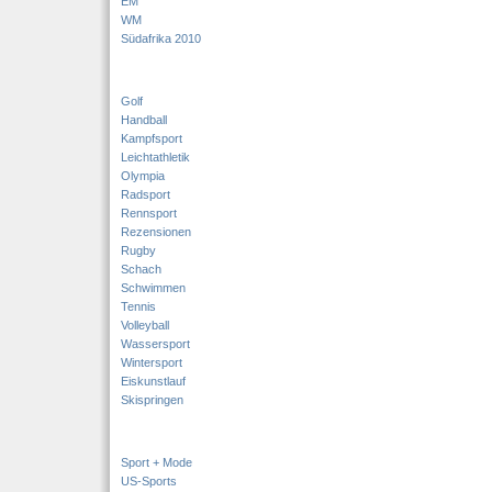
EM
WM
Südafrika 2010
Golf
Handball
Kampfsport
Leichtathletik
Olympia
Radsport
Rennsport
Rezensionen
Rugby
Schach
Schwimmen
Tennis
Volleyball
Wassersport
Wintersport
Eiskunstlauf
Skispringen
Sport + Mode
US-Sports