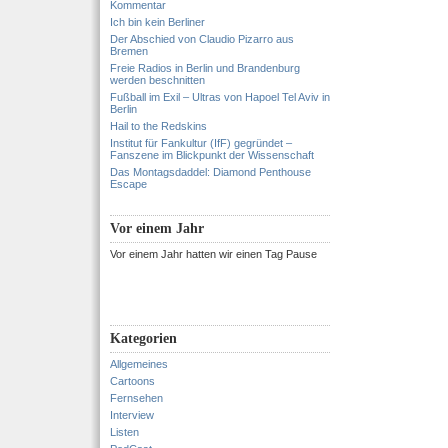
Kommentar
Ich bin kein Berliner
Der Abschied von Claudio Pizarro aus
Bremen
Freie Radios in Berlin und Brandenburg
werden beschnitten
Fußball im Exil – Ultras von Hapoel Tel Aviv in
Berlin
Hail to the Redskins
Institut für Fankultur (IfF) gegründet –
Fanszene im Blickpunkt der Wissenschaft
Das Montagsdaddel: Diamond Penthouse
Escape
Vor einem Jahr
Vor einem Jahr hatten wir einen Tag Pause
Kategorien
Allgemeines
Cartoons
Fernsehen
Interview
Listen