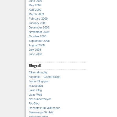
June 2009
May 2009
April 2009
March 2009
February 2009
January 2009
December 2008
November 2008
October 2008
September 2008
August 2008
July 2008
June 2008
Blogroll
Elkes alt-mulig
hooptrick – GameProject
Jesse Blogsport
kraussblog
Lains Blog
Lizas Welt
olaf sundermeyer
RA-Blog
Rezepte zum Vollfressen
Sauzwergs Gimletti
Teerlunge-Blog