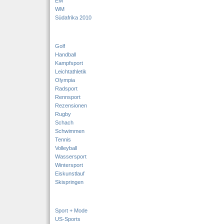
EM
WM
Südafrika 2010
Golf
Handball
Kampfsport
Leichtathletik
Olympia
Radsport
Rennsport
Rezensionen
Rugby
Schach
Schwimmen
Tennis
Volleyball
Wassersport
Wintersport
Eiskunstlauf
Skispringen
Sport + Mode
US-Sports