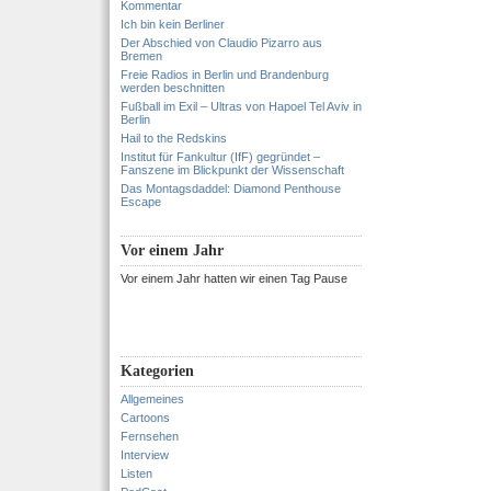
Kommentar
Ich bin kein Berliner
Der Abschied von Claudio Pizarro aus
Bremen
Freie Radios in Berlin und Brandenburg
werden beschnitten
Fußball im Exil – Ultras von Hapoel Tel Aviv in
Berlin
Hail to the Redskins
Institut für Fankultur (IfF) gegründet –
Fanszene im Blickpunkt der Wissenschaft
Das Montagsdaddel: Diamond Penthouse
Escape
Vor einem Jahr
Vor einem Jahr hatten wir einen Tag Pause
Kategorien
Allgemeines
Cartoons
Fernsehen
Interview
Listen