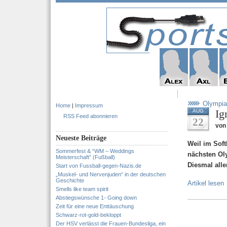
Olympia
Home
|
Impressum
Ig
AUG
RSS Feed abonnieren
22
von
Neueste Beiträge
Weil im Soft
Sommerfest & “WM – Weddings
nächsten Ol
Meisterschaft” (Fußball)
Diesmal all
Start von Fussball-gegen-Nazis.de
„Muskel- und Nervenjuden“ in der deutschen
Geschichte
Artikel lesen
Smells like team spirit
Abstiegswünsche 1- Going down
Zeit für eine neue Enttäuschung
Schwarz-rot-gold-bekloppt
Der HSV verlässt die Frauen-Bundesliga, ein