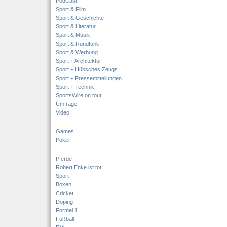
PodCast
Sport & Film
Sport & Geschichte
Sport & Literatur
Sport & Musik
Sport & Rundfunk
Sport & Werbung
Sport + Architektur
Sport + Hübsches Zeugs
Sport + Pressemitteilungen
Sport + Technik
SportsWire on tour
Umfrage
Video
Games
Poker
Pferde
Robert Enke ist tot
Sport
Boxen
Cricket
Doping
Formel 1
Fußball