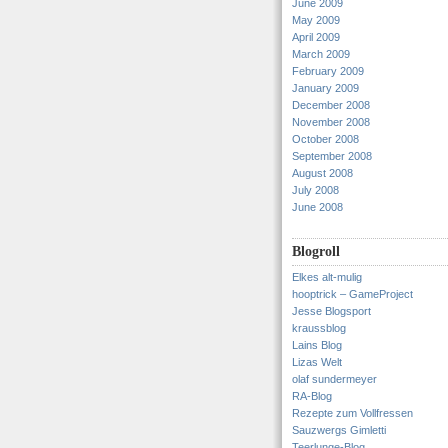
June 2009
May 2009
April 2009
March 2009
February 2009
January 2009
December 2008
November 2008
October 2008
September 2008
August 2008
July 2008
June 2008
Blogroll
Elkes alt-mulig
hooptrick – GameProject
Jesse Blogsport
kraussblog
Lains Blog
Lizas Welt
olaf sundermeyer
RA-Blog
Rezepte zum Vollfressen
Sauzwergs Gimletti
Teerlunge-Blog