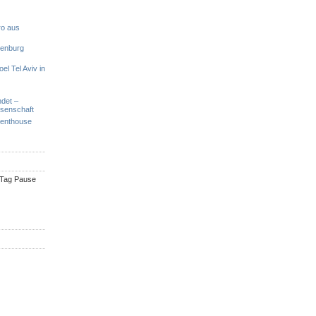
ro aus
denburg
el Tel Aviv in
ndet –
ssenschaft
Penthouse
n Tag Pause