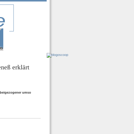
neß erklärt
erbeigezogener umso