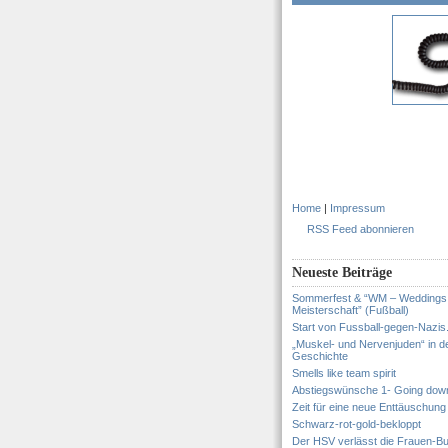
Home
|
Impressum
RSS Feed abonnieren
Neueste Beiträge
Sommerfest & “WM – Weddings
Meisterschaft” (Fußball)
Start von Fussball-gegen-Nazis
„Muskel- und Nervenjuden“ in d
Geschichte
Smells like team spirit
Abstiegswünsche 1- Going dow
Zeit für eine neue Enttäuschung
Schwarz-rot-gold-bekloppt
Der HSV verlässt die Frauen-Bu