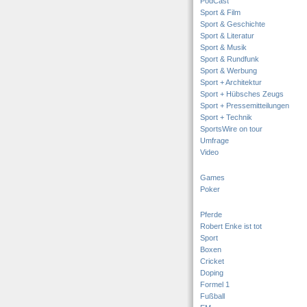
PodCast
Sport & Film
Sport & Geschichte
Sport & Literatur
Sport & Musik
Sport & Rundfunk
Sport & Werbung
Sport + Architektur
Sport + Hübsches Zeugs
Sport + Pressemitteilungen
Sport + Technik
SportsWire on tour
Umfrage
Video
Games
Poker
Pferde
Robert Enke ist tot
Sport
Boxen
Cricket
Doping
Formel 1
Fußball