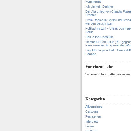
Kommentar
Ich bin kein Berliner
Der Abschied von Claudio Pizar
Bremen
Freie Radios in Berlin und Bran
werden beschnitten
Fußball im Exil – Ultras von Hapo
Berlin
Hail to the Redskins
Institut für Fankultur (IfF) gegrü
Fanszene im Blickpunkt der Wi
Das Montagsdaddel: Diamond 
Escape
Vor einem Jahr
Vor einem Jahr hatten wir eine
Kategorien
Allgemeines
Cartoons
Fernsehen
Interview
Listen