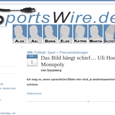
Fußball
,
Sport + Pressemitteilungen
Das Bild hängt schief… Uli Hoe
JUL
1
Monopoly
von Sauzwerg
Ich mag es, wenn sprachliche Bilder wirr sind, je andenhaarenh
.de
schöner.
er deutschen
Artikel lesen
n
ndesliga, ein