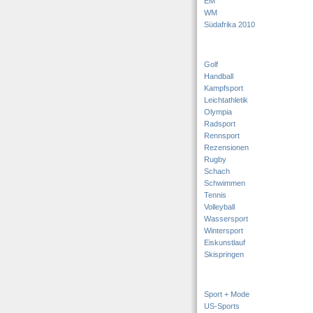
EM
WM
Südafrika 2010
Golf
Handball
Kampfsport
Leichtathletik
Olympia
Radsport
Rennsport
Rezensionen
Rugby
Schach
Schwimmen
Tennis
Volleyball
Wassersport
Wintersport
Eiskunstlauf
Skispringen
Sport + Mode
US-Sports