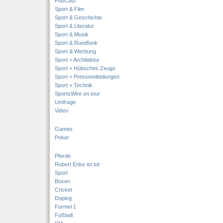
PodCast
Sport & Film
Sport & Geschichte
Sport & Literatur
Sport & Musik
Sport & Rundfunk
Sport & Werbung
Sport + Architektur
Sport + Hübsches Zeugs
Sport + Pressemitteilungen
Sport + Technik
SportsWire on tour
Umfrage
Video
Games
Poker
Pferde
Robert Enke ist tot
Sport
Boxen
Cricket
Doping
Formel 1
Fußball