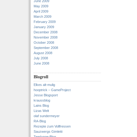
June 2009
May 2009
April 2009
March 2009
February 2009
January 2009
December 2008
November 2008
October 2008
September 2008
August 2008
July 2008
June 2008
Blogroll
Elkes alt-mulig
hooptrick – GameProject
Jesse Blogsport
kraussblog
Lains Blog
Lizas Welt
olaf sundermeyer
RA-Blog
Rezepte zum Vollfressen
Sauzwergs Gimletti
Teerlunge-Blog