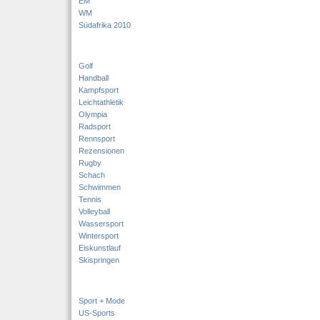
EM
WM
Südafrika 2010
Golf
Handball
Kampfsport
Leichtathletik
Olympia
Radsport
Rennsport
Rezensionen
Rugby
Schach
Schwimmen
Tennis
Volleyball
Wassersport
Wintersport
Eiskunstlauf
Skispringen
Sport + Mode
US-Sports