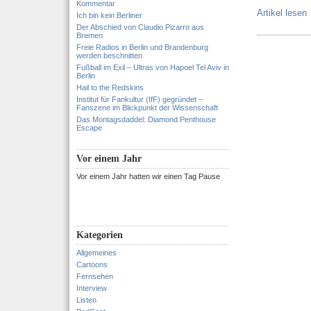
Kommentar
Artikel lesen
Ich bin kein Berliner
Der Abschied von Claudio Pizarro aus
Bremen
Freie Radios in Berlin und Brandenburg
werden beschnitten
Fußball im Exil – Ultras von Hapoel Tel Aviv in
Berlin
Hail to the Redskins
Institut für Fankultur (IfF) gegründet –
Fanszene im Blickpunkt der Wissenschaft
Das Montagsdaddel: Diamond Penthouse
Escape
Vor einem Jahr
Vor einem Jahr hatten wir einen Tag Pause
Kategorien
Allgemeines
Cartoons
Fernsehen
Interview
Listen