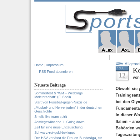
Allgeme
Home
|
Impressum
Ke
JUL
RSS Feed abonnieren
12
von 
Neueste Beiträge
Obwohl sie g
Sommerfest & “WM – Weddings
Trainingsanz
Meisterschaft” (Fußball)
bei den Olym
Start von Fussball-gegen-Nazis.de
„Muskel- und Nervenjuden“ in der deutschen
Fundamentali
Geschichte
In dieser W
Smells like team spirit
Italien – a
Abstiegswünsche 1- Going down
Zeit für eine neue Enttäuschung
Behörden wu
Schwarz-rot-gold-bekloppt
Tageszeitun
Der HSV verlässt die Frauen-Bundesliga, ein