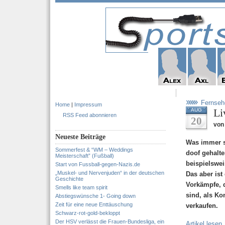
Fernseh
Home
|
Impressum
Li
AUG
RSS Feed abonnieren
20
von 
Neueste Beiträge
Was immer s
Sommerfest & “WM – Weddings
doof gehalt
Meisterschaft” (Fußball)
beispielswei
Start von Fussball-gegen-Nazis.de
„Muskel- und Nervenjuden“ in der deutschen
Das aber ist
Geschichte
Vorkämpfe, d
Smells like team spirit
sind, als K
Abstiegswünsche 1- Going down
Zeit für eine neue Enttäuschung
verkaufen.
Schwarz-rot-gold-bekloppt
Der HSV verlässt die Frauen-Bundesliga, ein
Artikel lesen