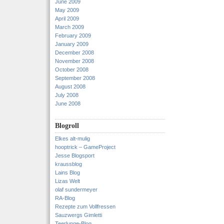
June 2009
May 2009
April 2009
March 2009
February 2009
January 2009
December 2008
November 2008
October 2008
September 2008
August 2008
July 2008
June 2008
Blogroll
Elkes alt-mulig
hooptrick – GameProject
Jesse Blogsport
kraussblog
Lains Blog
Lizas Welt
olaf sundermeyer
RA-Blog
Rezepte zum Vollfressen
Sauzwergs Gimletti
Teerlunge-Blog