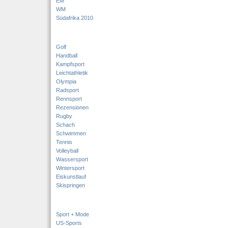
EM
WM
Südafrika 2010
Golf
Handball
Kampfsport
Leichtathletik
Olympia
Radsport
Rennsport
Rezensionen
Rugby
Schach
Schwimmen
Tennis
Volleyball
Wassersport
Wintersport
Eiskunstlauf
Skispringen
Sport + Mode
US-Sports