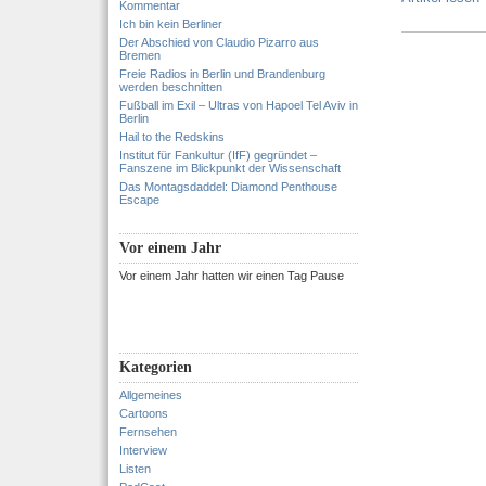
Kommentar
Ich bin kein Berliner
Der Abschied von Claudio Pizarro aus
Bremen
Freie Radios in Berlin und Brandenburg
werden beschnitten
Fußball im Exil – Ultras von Hapoel Tel Aviv in
Berlin
Hail to the Redskins
Institut für Fankultur (IfF) gegründet –
Fanszene im Blickpunkt der Wissenschaft
Das Montagsdaddel: Diamond Penthouse
Escape
Vor einem Jahr
Vor einem Jahr hatten wir einen Tag Pause
Kategorien
Allgemeines
Cartoons
Fernsehen
Interview
Listen