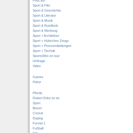
PodCast
Sport & Film
Sport & Geschichte
Sport & Literatur
Sport & Musik
Sport & Rundfunk
Sport & Werbung
Sport + Architektur
Sport + Hübsches Zeugs
Sport + Pressemitteilungen
Sport + Technik
SportsWire on tour
Umfrage
Video
Games
Poker
Pferde
Robert Enke ist tot
Sport
Boxen
Cricket
Doping
Formel 1
Fußball