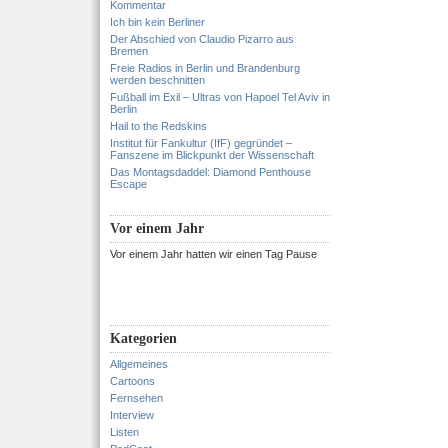
Kommentar
Ich bin kein Berliner
Der Abschied von Claudio Pizarro aus
Bremen
Freie Radios in Berlin und Brandenburg
werden beschnitten
Fußball im Exil – Ultras von Hapoel Tel Aviv in
Berlin
Hail to the Redskins
Institut für Fankultur (IfF) gegründet –
Fanszene im Blickpunkt der Wissenschaft
Das Montagsdaddel: Diamond Penthouse
Escape
Vor einem Jahr
Vor einem Jahr hatten wir einen Tag Pause
Kategorien
Allgemeines
Cartoons
Fernsehen
Interview
Listen