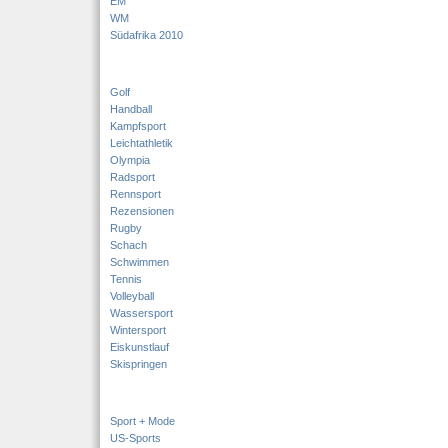
EM
WM
Südafrika 2010
Golf
Handball
Kampfsport
Leichtathletik
Olympia
Radsport
Rennsport
Rezensionen
Rugby
Schach
Schwimmen
Tennis
Volleyball
Wassersport
Wintersport
Eiskunstlauf
Skispringen
Sport + Mode
US-Sports