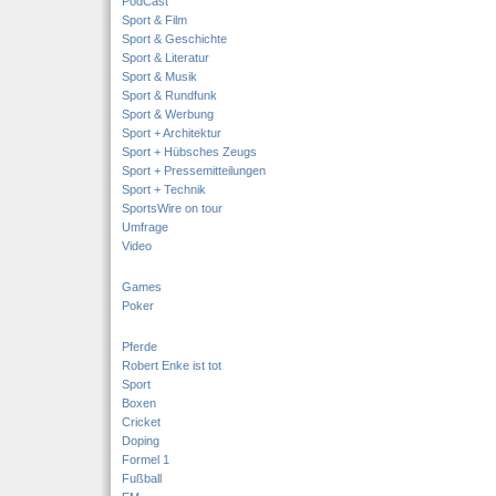
PodCast
Sport & Film
Sport & Geschichte
Sport & Literatur
Sport & Musik
Sport & Rundfunk
Sport & Werbung
Sport + Architektur
Sport + Hübsches Zeugs
Sport + Pressemitteilungen
Sport + Technik
SportsWire on tour
Umfrage
Video
Games
Poker
Pferde
Robert Enke ist tot
Sport
Boxen
Cricket
Doping
Formel 1
Fußball