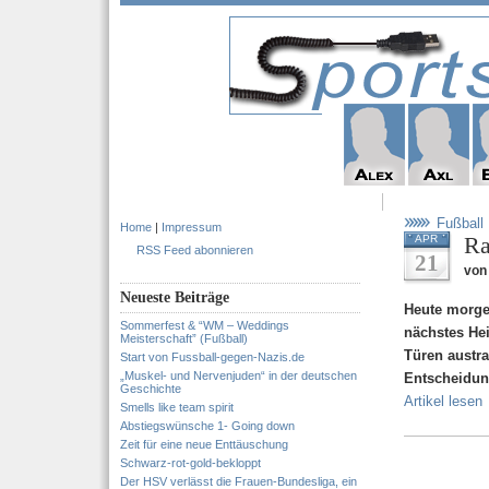
Fußball
Home
|
Impressum
Ra
APR
RSS Feed abonnieren
21
von 
Neueste Beiträge
Heute morg
Sommerfest & “WM – Weddings
nächstes He
Meisterschaft” (Fußball)
Türen austra
Start von Fussball-gegen-Nazis.de
„Muskel- und Nervenjuden“ in der deutschen
Entscheidung
Geschichte
Artikel lesen
Smells like team spirit
Abstiegswünsche 1- Going down
Zeit für eine neue Enttäuschung
Schwarz-rot-gold-bekloppt
Der HSV verlässt die Frauen-Bundesliga, ein