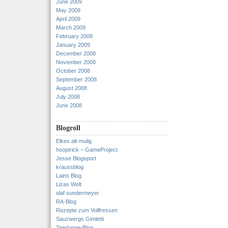
June 2009
May 2009
April 2009
March 2009
February 2009
January 2009
December 2008
November 2008
October 2008
September 2008
August 2008
July 2008
June 2008
Blogroll
Elkes alt-mulig
hooptrick – GameProject
Jesse Blogsport
kraussblog
Lains Blog
Lizas Welt
olaf sundermeyer
RA-Blog
Rezepte zum Vollfressen
Sauzwergs Gimletti
Teerlunge-Blog