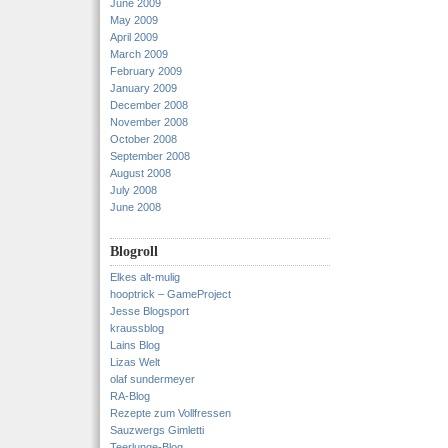
June 2009
May 2009
April 2009
March 2009
February 2009
January 2009
December 2008
November 2008
October 2008
September 2008
August 2008
July 2008
June 2008
Blogroll
Elkes alt-mulig
hooptrick – GameProject
Jesse Blogsport
kraussblog
Lains Blog
Lizas Welt
olaf sundermeyer
RA-Blog
Rezepte zum Vollfressen
Sauzwergs Gimletti
Teerlunge-Blog