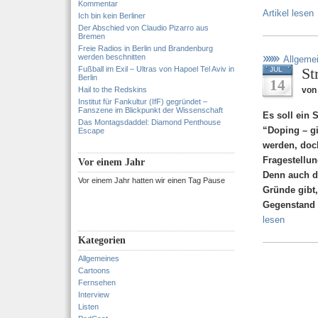
Kommentar
Artikel lesen
Ich bin kein Berliner
Der Abschied von Claudio Pizarro aus
Bremen
Freie Radios in Berlin und Brandenburg
werden beschnitten
Allgeme
Fußball im Exil – Ultras von Hapoel Tel Aviv in
St
JUL
Berlin
14
Hail to the Redskins
von
Institut für Fankultur (IfF) gegründet –
Fanszene im Blickpunkt der Wissenschaft
Es soll ein 
Das Montagsdaddel: Diamond Penthouse
“Doping – g
Escape
werden, doch
Fragestellun
Vor einem Jahr
Denn auch di
Vor einem Jahr hatten wir einen Tag Pause
Gründe gibt,
Gegenstand 
lesen
Kategorien
Allgemeines
Cartoons
Fernsehen
Interview
Listen