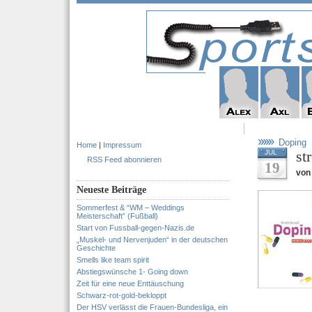
Doping
Home
|
Impressum
st
JUL
RSS Feed abonnieren
19
von
Neueste Beiträge
Sommerfest & “WM – Weddings
Meisterschaft” (Fußball)
Start von Fussball-gegen-Nazis.de
„Muskel- und Nervenjuden“ in der deutschen
Geschichte
Smells like team spirit
Abstiegswünsche 1- Going down
Zeit für eine neue Enttäuschung
Schwarz-rot-gold-bekloppt
Der HSV verlässt die Frauen-Bundesliga, ein