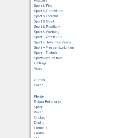
PodCast
Sport & Film
Sport & Geschichte
Sport & Literatur
Sport & Musik
Sport & Rundfunk
Sport & Werbung
Sport + Architektur
Sport + Hübsches Zeugs
Sport + Pressemitteilungen
Sport + Technik
SportsWire on tour
Umfrage
Video
Games
Poker
Pferde
Robert Enke ist tot
Sport
Boxen
Cricket
Doping
Formel 1
Fußball