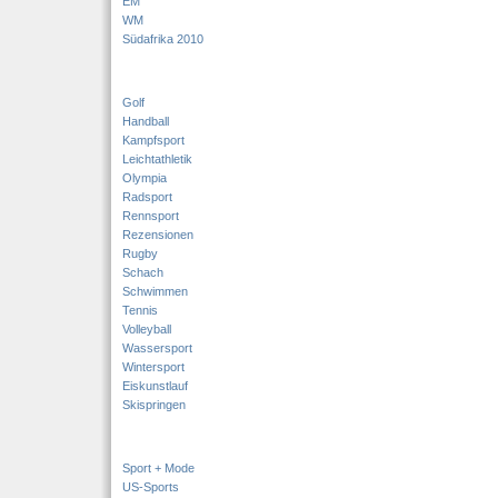
EM
WM
Südafrika 2010
Golf
Handball
Kampfsport
Leichtathletik
Olympia
Radsport
Rennsport
Rezensionen
Rugby
Schach
Schwimmen
Tennis
Volleyball
Wassersport
Wintersport
Eiskunstlauf
Skispringen
Sport + Mode
US-Sports