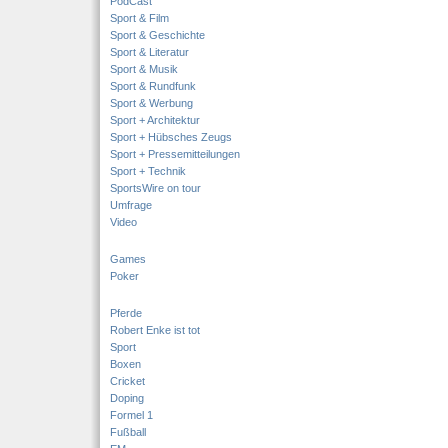
PodCast
Sport & Film
Sport & Geschichte
Sport & Literatur
Sport & Musik
Sport & Rundfunk
Sport & Werbung
Sport + Architektur
Sport + Hübsches Zeugs
Sport + Pressemitteilungen
Sport + Technik
SportsWire on tour
Umfrage
Video
Games
Poker
Pferde
Robert Enke ist tot
Sport
Boxen
Cricket
Doping
Formel 1
Fußball