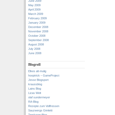
June 2009
May 2009
April 2009
March 2009
February 2009
January 2009
December 2008
November 2008
October 2008
September 2008
August 2008
July 2008
June 2008
Blogroll
Elkes alt-mulig
hooptrick – GameProject
Jesse Blogsport
kraussblog
Lains Blog
Lizas Welt
olaf sundermeyer
RA-Blog
Rezepte zum Vollfressen
Sauzwergs Gimletti
Teerlunge-Blog