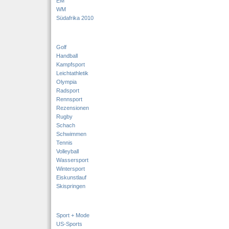
EM
WM
Südafrika 2010
Golf
Handball
Kampfsport
Leichtathletik
Olympia
Radsport
Rennsport
Rezensionen
Rugby
Schach
Schwimmen
Tennis
Volleyball
Wassersport
Wintersport
Eiskunstlauf
Skispringen
Sport + Mode
US-Sports