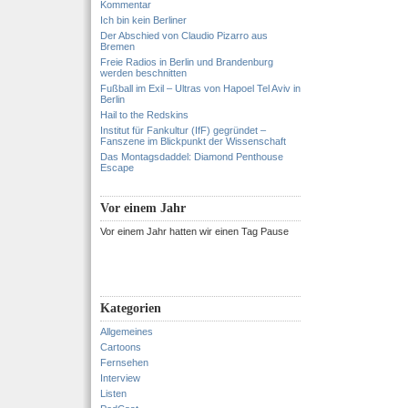
Kommentar
Ich bin kein Berliner
Der Abschied von Claudio Pizarro aus
Bremen
Freie Radios in Berlin und Brandenburg
werden beschnitten
Fußball im Exil – Ultras von Hapoel Tel Aviv in
Berlin
Hail to the Redskins
Institut für Fankultur (IfF) gegründet –
Fanszene im Blickpunkt der Wissenschaft
Das Montagsdaddel: Diamond Penthouse
Escape
Vor einem Jahr
Vor einem Jahr hatten wir einen Tag Pause
Kategorien
Allgemeines
Cartoons
Fernsehen
Interview
Listen