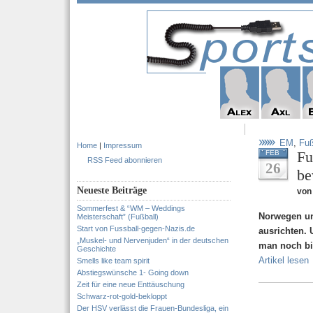
EM
,
Fuß
Home
|
Impressum
Fu
FEB
RSS Feed abonnieren
26
be
Neueste Beiträge
von 
Sommerfest & “WM – Weddings
Norwegen un
Meisterschaft” (Fußball)
Start von Fussball-gegen-Nazis.de
ausrichten.
„Muskel- und Nervenjuden“ in der deutschen
man noch bi
Geschichte
Artikel lesen
Smells like team spirit
Abstiegswünsche 1- Going down
Zeit für eine neue Enttäuschung
Schwarz-rot-gold-bekloppt
Der HSV verlässt die Frauen-Bundesliga, ein