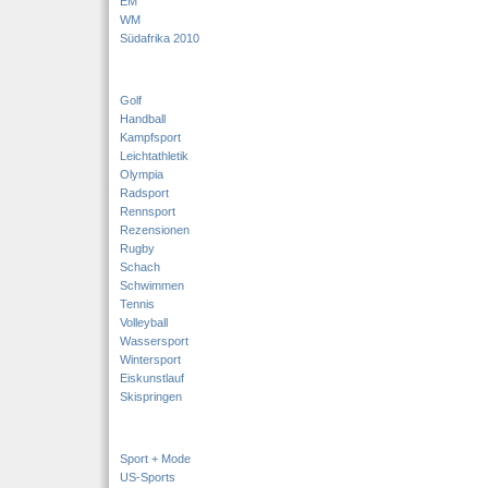
EM
WM
Südafrika 2010
Golf
Handball
Kampfsport
Leichtathletik
Olympia
Radsport
Rennsport
Rezensionen
Rugby
Schach
Schwimmen
Tennis
Volleyball
Wassersport
Wintersport
Eiskunstlauf
Skispringen
Sport + Mode
US-Sports