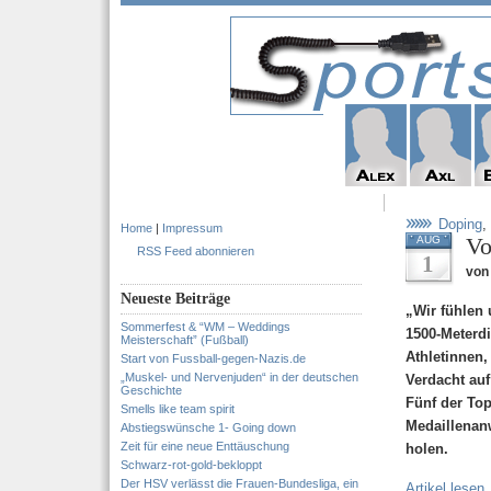
Doping
,
Home
|
Impressum
Vo
AUG
RSS Feed abonnieren
1
von
Neueste Beiträge
„Wir fühlen 
Sommerfest & “WM – Weddings
1500-Meterdi
Meisterschaft” (Fußball)
Athletinnen
Start von Fussball-gegen-Nazis.de
„Muskel- und Nervenjuden“ in der deutschen
Verdacht au
Geschichte
Fünf der Top
Smells like team spirit
Medaillenanw
Abstiegswünsche 1- Going down
Zeit für eine neue Enttäuschung
holen.
Schwarz-rot-gold-bekloppt
Der HSV verlässt die Frauen-Bundesliga, ein
Artikel lesen