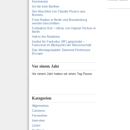
Kommentar
Ich bin kein Berliner
Der Abschied von Claudio Pizarro aus
Bremen
Freie Radios in Berlin und Brandenburg
werden beschnitten
Fußball im Exil – Ultras von Hapoel Tel Aviv in
Berlin
Hail to the Redskins
Institut für Fankultur (IfF) gegründet –
Fanszene im Blickpunkt der Wissenschaft
Das Montagsdaddel: Diamond Penthouse
Escape
Vor einem Jahr
Vor einem Jahr hatten wir einen Tag Pause
Kategorien
Allgemeines
Cartoons
Fernsehen
Interview
Listen