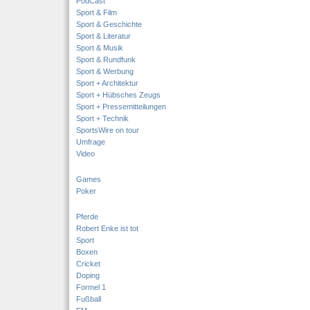
PodCast
Sport & Film
Sport & Geschichte
Sport & Literatur
Sport & Musik
Sport & Rundfunk
Sport & Werbung
Sport + Architektur
Sport + Hübsches Zeugs
Sport + Pressemitteilungen
Sport + Technik
SportsWire on tour
Umfrage
Video
Games
Poker
Pferde
Robert Enke ist tot
Sport
Boxen
Cricket
Doping
Formel 1
Fußball