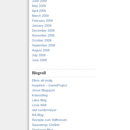
June 2009
May 2009
April 2009
March 2009
February 2009
January 2009
December 2008
November 2008
October 2008
September 2008
August 2008
July 2008
June 2008
Blogroll
Elkes alt-mulig
hooptrick – GameProject
Jesse Blogsport
kraussblog
Lains Blog
Lizas Welt
olaf sundermeyer
RA-Blog
Rezepte zum Vollfressen
Sauzwergs Gimletti
Teerlunge-Blog