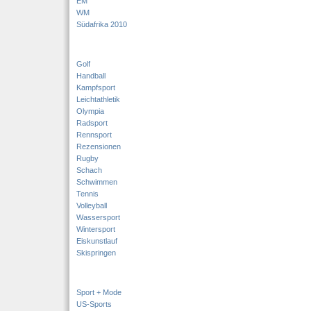
EM
WM
Südafrika 2010
Golf
Handball
Kampfsport
Leichtathletik
Olympia
Radsport
Rennsport
Rezensionen
Rugby
Schach
Schwimmen
Tennis
Volleyball
Wassersport
Wintersport
Eiskunstlauf
Skispringen
Sport + Mode
US-Sports