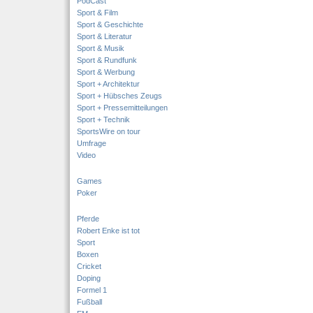
PodCast
Sport & Film
Sport & Geschichte
Sport & Literatur
Sport & Musik
Sport & Rundfunk
Sport & Werbung
Sport + Architektur
Sport + Hübsches Zeugs
Sport + Pressemitteilungen
Sport + Technik
SportsWire on tour
Umfrage
Video
Games
Poker
Pferde
Robert Enke ist tot
Sport
Boxen
Cricket
Doping
Formel 1
Fußball