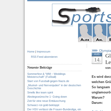
Olympia
Home
|
Impressum
Gl
AUG
RSS Feed abonnieren
14
Le
Neueste Beiträge
von 
Sommerfest & “WM – Weddings
Es wird der
Meisterschaft” (Fußball)
Start von Fussball-gegen-Nazis.de
welchen Grü
„Muskel- und Nervenjuden“ in der deutschen
So langsam 
Geschichte
unglamourös
Smells like team spirit
Abstiegswünsche 1- Going down
Warum?
Zeit für eine neue Enttäuschung
Darum:
Schwarz-rot-gold-bekloppt
Der HSV verlässt die Frauen-Bundesliga, ein