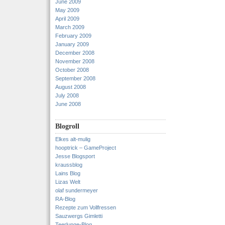
June 2009
May 2009
April 2009
March 2009
February 2009
January 2009
December 2008
November 2008
October 2008
September 2008
August 2008
July 2008
June 2008
Blogroll
Elkes alt-mulig
hooptrick – GameProject
Jesse Blogsport
kraussblog
Lains Blog
Lizas Welt
olaf sundermeyer
RA-Blog
Rezepte zum Vollfressen
Sauzwergs Gimletti
Teerlunge-Blog