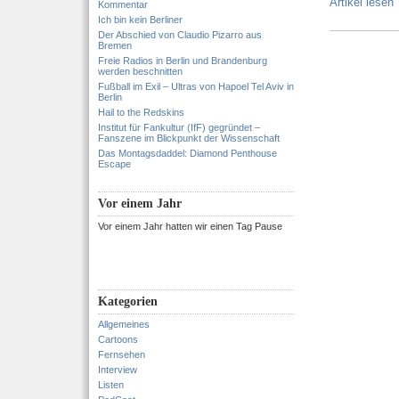
Artikel lesen
Kommentar
Ich bin kein Berliner
Der Abschied von Claudio Pizarro aus
Bremen
Freie Radios in Berlin und Brandenburg
werden beschnitten
Fußball im Exil – Ultras von Hapoel Tel Aviv in
Berlin
Hail to the Redskins
Institut für Fankultur (IfF) gegründet –
Fanszene im Blickpunkt der Wissenschaft
Das Montagsdaddel: Diamond Penthouse
Escape
Vor einem Jahr
Vor einem Jahr hatten wir einen Tag Pause
Kategorien
Allgemeines
Cartoons
Fernsehen
Interview
Listen