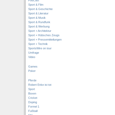
PodCast
Sport & Film
Sport & Geschichte
Sport & Literatur
Sport & Musik
Sport & Rundfunk
Sport & Werbung
Sport + Architektur
Sport + Hübsches Zeugs
Sport + Pressemitteilungen
Sport + Technik
SportsWire on tour
Umfrage
Video
Games
Poker
Pferde
Robert Enke ist tot
Sport
Boxen
Cricket
Doping
Formel 1
Fußball