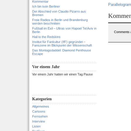
Kommentar
Parallelogra
Ich bin kein Berliner
Der Abschied von Claudio Pizarro aus
Kommen
Bremen
Freie Radios in Berlin und Brandenburg
werden beschnitten
Fußball im Exil – Ultras von Hapoel Tel Aviv in
Berlin
Comments a
Hail to the Redskins
Institut für Fankultur (IfF) gegründet –
Fanszene im Blickpunkt der Wissenschaft
Das Montagsdaddel: Diamond Penthouse
Escape
Vor einem Jahr
Vor einem Jahr hatten wir einen Tag Pause
Kategorien
Allgemeines
Cartoons
Fernsehen
Interview
Listen