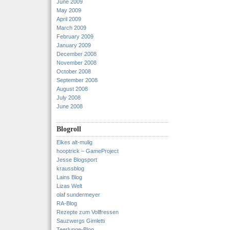
June 2009
May 2009
April 2009
March 2009
February 2009
January 2009
December 2008
November 2008
October 2008
September 2008
August 2008
July 2008
June 2008
Blogroll
Elkes alt-mulig
hooptrick – GameProject
Jesse Blogsport
kraussblog
Lains Blog
Lizas Welt
olaf sundermeyer
RA-Blog
Rezepte zum Vollfressen
Sauzwergs Gimletti
Teerlunge-Blog