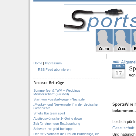
Allgeme
Home
|
Impressum
Sp
JUN
RSS Feed abonnieren
17
von 
Neueste Beiträge
Sommerfest & “WM – Weddings
Meisterschaft” (Fußball)
Start von Fussball-gegen-Nazis.de
SportsWire 
„Muskel- und Nervenjuden“ in der deutschen
Geschichte
bekommen
Smells like team spirit
Abstiegswünsche 1- Going down
Leidlich pünk
Zeit für eine neue Enttäuschung
Gesellschaft.
Schwarz-rot-gold-bekloppt
Der HSV verlässt die Frauen-Bundesliga, ein
Und natürlic