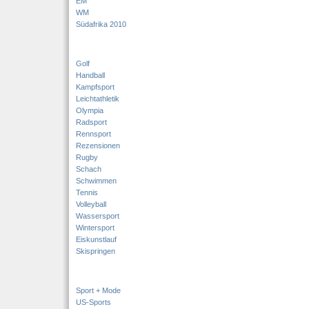
EM
WM
Südafrika 2010
Golf
Handball
Kampfsport
Leichtathletik
Olympia
Radsport
Rennsport
Rezensionen
Rugby
Schach
Schwimmen
Tennis
Volleyball
Wassersport
Wintersport
Eiskunstlauf
Skispringen
Sport + Mode
US-Sports