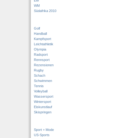
EM
WM
Südafrika 2010
Golf
Handball
Kampfsport
Leichtathletik
Olympia
Radsport
Rennsport
Rezensionen
Rugby
Schach
Schwimmen
Tennis
Volleyball
Wassersport
Wintersport
Eiskunstlauf
Skispringen
Sport + Mode
US-Sports