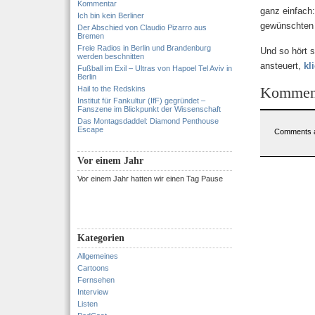
Kommentar
ganz einfach
Ich bin kein Berliner
gewünschten 
Der Abschied von Claudio Pizarro aus
Bremen
Freie Radios in Berlin und Brandenburg
Und so hört 
werden beschnitten
ansteuert,
kl
Fußball im Exil – Ultras von Hapoel Tel Aviv in
Berlin
Kommen
Hail to the Redskins
Institut für Fankultur (IfF) gegründet –
Fanszene im Blickpunkt der Wissenschaft
Das Montagsdaddel: Diamond Penthouse
Escape
Comments a
Vor einem Jahr
Vor einem Jahr hatten wir einen Tag Pause
Kategorien
Allgemeines
Cartoons
Fernsehen
Interview
Listen