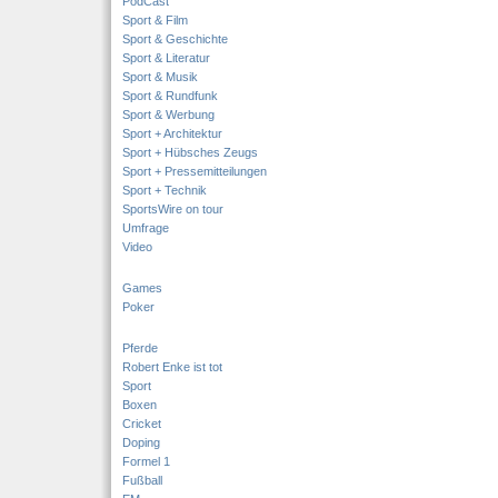
PodCast
Sport & Film
Sport & Geschichte
Sport & Literatur
Sport & Musik
Sport & Rundfunk
Sport & Werbung
Sport + Architektur
Sport + Hübsches Zeugs
Sport + Pressemitteilungen
Sport + Technik
SportsWire on tour
Umfrage
Video
Games
Poker
Pferde
Robert Enke ist tot
Sport
Boxen
Cricket
Doping
Formel 1
Fußball