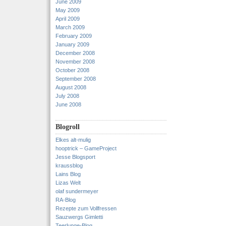
June 2009
May 2009
April 2009
March 2009
February 2009
January 2009
December 2008
November 2008
October 2008
September 2008
August 2008
July 2008
June 2008
Blogroll
Elkes alt-mulig
hooptrick – GameProject
Jesse Blogsport
kraussblog
Lains Blog
Lizas Welt
olaf sundermeyer
RA-Blog
Rezepte zum Vollfressen
Sauzwergs Gimletti
Teerlunge-Blog