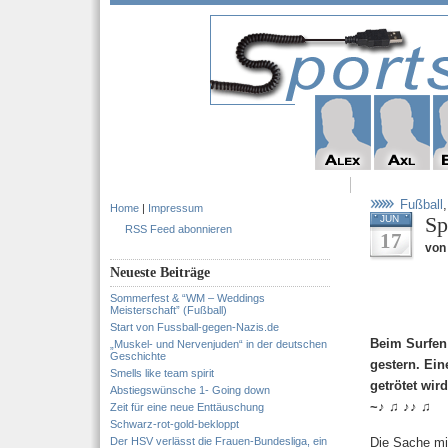
Fußball
Home
|
Impressum
Sp
JUN
RSS Feed abonnieren
17
von 
Neueste Beiträge
Sommerfest & “WM – Weddings
Meisterschaft” (Fußball)
Start von Fussball-gegen-Nazis.de
Beim Surfen
„Muskel- und Nervenjuden“ in der deutschen
Geschichte
gestern. Ein
Smells like team spirit
getrötet wi
Abstiegswünsche 1- Going down
~♪ ♫ ♪♪ ♫
Zeit für eine neue Enttäuschung
Schwarz-rot-gold-bekloppt
Der HSV verlässt die Frauen-Bundesliga, ein
Die Sache mit